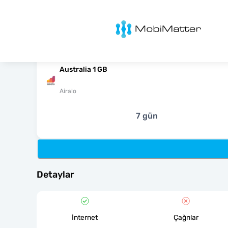
MobiMatter
Australia 1 GB
Airalo
7 gün
Detaylar
İnternet
Çağrılar