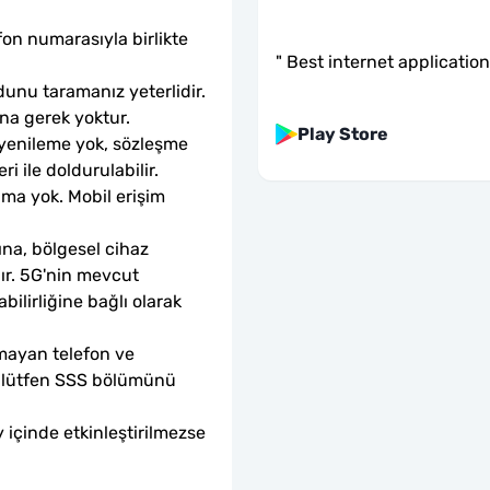
fon numarasıyla birlikte 
"
Best internet application
unu taramanız yeterlidir. 
ına gerek yoktur.
Play Store
 yenileme yok, sözleşme 
ri ile doldurulabilir.
ama yok. Mobil erişim 
ına, bölgesel cihaz 
dır. 5G'nin mevcut 
ilirliğine bağlı olarak 
mayan telefon ve 
sa lütfen SSS bölümünü 
 içinde etkinleştirilmezse 