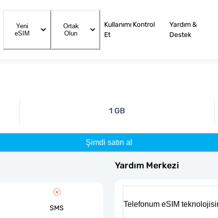
Kullanımı Kontrol
Yardım &
Yeni
Ortak
eSIM
Olun
Et
Destek
1 GB
Şimdi satın al
Yardım Merkezi
Telefonum eSIM teknolojisi
SMS