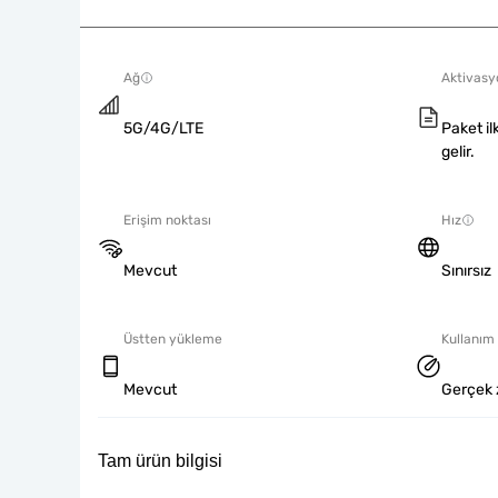
Ağ
Aktivasyo
5G/4G/LTE
Paket il
gelir.
Erişim noktası
Hız
Mevcut
Sınırsız
Üstten yükleme
Kullanım 
Mevcut
Gerçek 
Tam ürün bilgisi