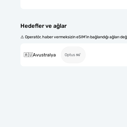
Hedefler ve ağlar
⚠️ Operatör, haber vermeksizin eSIM'in bağlandığı ağları değiş
🇦🇺
Avustralya
Optus