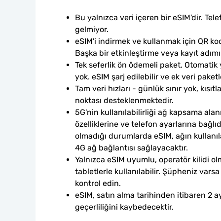
Bu yalnızca veri içeren bir eSIM'dir. Tele
gelmiyor.
eSIM'i indirmek ve kullanmak için QR kod
Başka bir etkinleştirme veya kayıt adım
Tek seferlik ön ödemeli paket. Otomatik
yok. eSIM şarj edilebilir ve ek veri paketle
Tam veri hızları - günlük sınır yok, kısıtl
noktası desteklenmektedir.
5G'nin kullanılabilirliği ağ kapsama alan
özelliklerine ve telefon ayarlarına bağlı
olmadığı durumlarda eSIM, ağın kullanılab
4G ağ bağlantısı sağlayacaktır.
Yalnızca eSIM uyumlu, operatör kilidi ol
tabletlerle kullanılabilir. Şüpheniz var
kontrol edin.
eSIM, satın alma tarihinden itibaren 2 ay
geçerliliğini kaybedecektir.