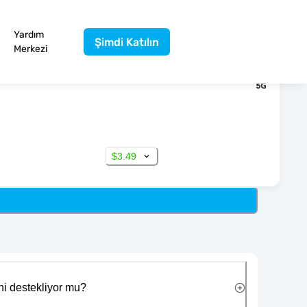
Yardım
Şimdi Katılın
Merkezi
$3.49
ni destekliyor mu?