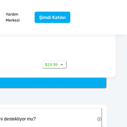
Yardım
Şimdi Katılın
Merkezi
$19.99
ni destekliyor mu?