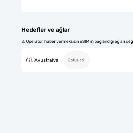
Hedefler ve ağlar
⚠️ Operatör, haber vermeksizin eSIM'in bağlandığı ağları değiş
🇦🇺
Avustralya
Optus