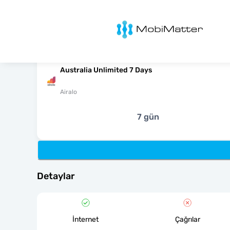
MobiMatter
Australia Unlimited 7 Days
Airalo
7 gün
Detaylar
İnternet
Çağrılar