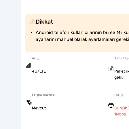
Dikkat
Android telefon kullanıcılarının bu eSIM'i ku
ayarlarını manuel olarak ayarlamaları gerek
Ağ
Aktivasyo
4G/LTE
Paket il
gelir.
Erişim noktası
Hız
Mevcut
Günlük 
1Mbps.