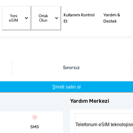
Kullanımı Kontrol
Yardım &
Yeni
Ortak
eSIM
Olun
Et
Destek
Sınırsız
Şimdi satın al
Yardım Merkezi
Telefonum eSIM teknolojisi
SMS