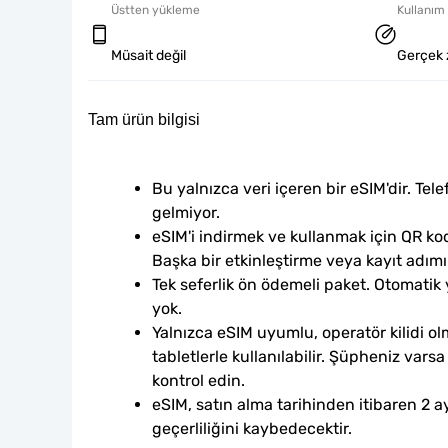
Üstten yükleme
Kullanım 
Müsait değil
Gerçek 
Tam ürün bilgisi
Bu yalnızca veri içeren bir eSIM'dir. Tele
gelmiyor.
eSIM'i indirmek ve kullanmak için QR kod
Başka bir etkinleştirme veya kayıt adım
Tek seferlik ön ödemeli paket. Otomatik
yok.
Yalnızca eSIM uyumlu, operatör kilidi ol
tabletlerle kullanılabilir. Şüpheniz var
kontrol edin.
eSIM, satın alma tarihinden itibaren 2 ay
geçerliliğini kaybedecektir.