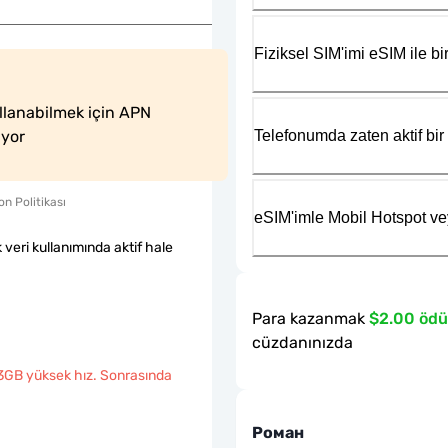
Fiziksel SIM'imi eSIM ile bir
llanabilmek için APN 
Telefonumda zaten aktif bir 
iyor
n Politikası
eSIM'imle Mobil Hotspot ve
k veri kullanımında aktif hale
Para kazanmak
$2.00 ödü
cüzdanınızda
3GB yüksek hız. Sonrasında
Роман