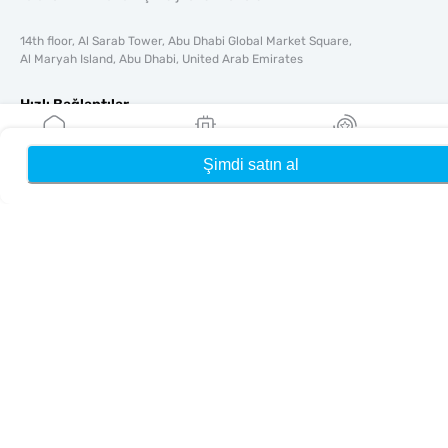
14th floor, Al Sarab Tower, Abu Dhabi Global Market Square,
Al Maryah Island, Abu Dhabi, United Arab Emirates
Hızlı Bağlantılar
Blog
Rehberler
Şimdi satın al
Ana Sayfa
eSIM'lerim
Ödüller
Hakkında
Yardım & Destek
Şartlar & koşullar
Gizlilik Politikası
Teslimat, iadeler politikası
Site haritası
Bağlı Kuruluş
Hedefler
Ortak Olun