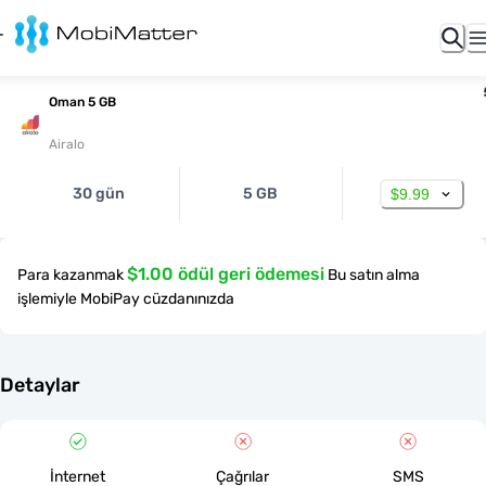
Oman 5 GB
Airalo
30 gün
5 GB
$9.99
$1.00 ödül geri ödemesi
Para kazanmak
Bu satın alma
işlemiyle MobiPay cüzdanınızda
Detaylar
İnternet
Çağrılar
SMS