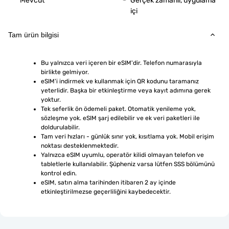
Mevcut
Gerçek zamanlı, uygulama
içi
Tam ürün bilgisi
Bu yalnızca veri içeren bir eSIM'dir. Telefon numarasıyla 
birlikte gelmiyor.
eSIM'i indirmek ve kullanmak için QR kodunu taramanız 
yeterlidir. Başka bir etkinleştirme veya kayıt adımına gerek 
yoktur.
Tek seferlik ön ödemeli paket. Otomatik yenileme yok, 
sözleşme yok. eSIM şarj edilebilir ve ek veri paketleri ile 
doldurulabilir.
Tam veri hızları - günlük sınır yok, kısıtlama yok. Mobil erişim 
noktası desteklenmektedir.
Yalnızca eSIM uyumlu, operatör kilidi olmayan telefon ve 
tabletlerle kullanılabilir. Şüpheniz varsa lütfen SSS bölümünü 
kontrol edin.
eSIM, satın alma tarihinden itibaren 2 ay içinde 
etkinleştirilmezse geçerliliğini kaybedecektir.