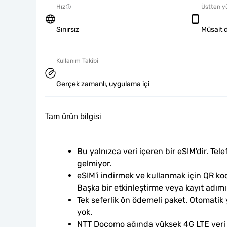
Hız
Üstten y
Sınırsız
Müsait d
Kullanım Takibi
Gerçek zamanlı, uygulama içi
Tam ürün bilgisi
Bu yalnızca veri içeren bir eSIM'dir. Tele
gelmiyor.
eSIM'i indirmek ve kullanmak için QR kod
Başka bir etkinleştirme veya kayıt adım
Tek seferlik ön ödemeli paket. Otomatik
yok.
NTT Docomo ağında yüksek 4G LTE veri hız