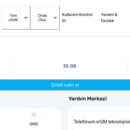
Kullanımı Kontrol
Yardım &
Yeni
Ortak
eSIM
Olun
Et
Destek
35 GB
Şimdi satın al
Yardım Merkezi
Telefonum eSIM teknolojisi
SMS