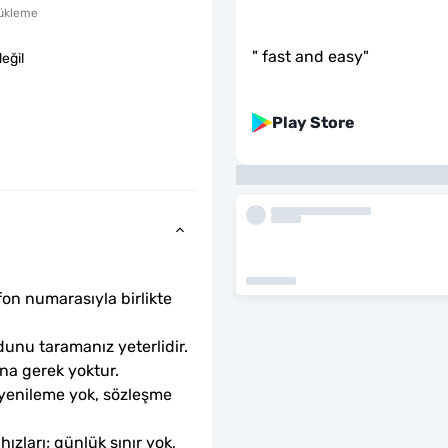
ükleme
"
fast and easy
"
eğil
Play Store
fon numarasıyla birlikte 
unu taramanız yeterlidir. 
ına gerek yoktur.
 yenileme yok, sözleşme 
ları; günlük sınır yok, 