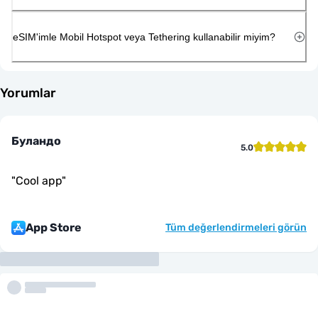
eSIM'imle Mobil Hotspot veya Tethering kullanabilir miyim?
Yorumlar
Буландо
5.0
"
Cool app
"
App Store
Tüm değerlendirmeleri görün