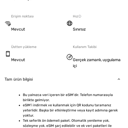
Erişim noktası
Hız
Mevcut
Sınırsız
Üstten yükleme
Kullanım Takibi
Mevcut
Gerçek zamanlı, uygulama
içi
Tam ürün bilgisi
Bu yalnızca veri içeren bir eSIM'dir. Telefon numarasıyla 
birlikte gelmiyor.
eSIM'i indirmek ve kullanmak için QR kodunu taramanız 
yeterlidir. Başka bir etkinleştirme veya kayıt adımına gerek 
yoktur.
Tek seferlik ön ödemeli paket. Otomatik yenileme yok, 
sözleşme yok. eSIM şarj edilebilir ve ek veri paketleri ile 