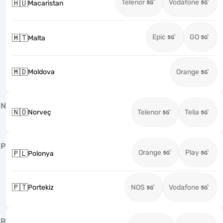
Telenor
Vodafone
🇭🇺
Macaristan
Epic
GO
🇲🇹
Malta
🇲🇩
Moldova
Orange
N
🇳🇴
Norveç
Telenor
Telia
P
Orange
Play
🇵🇱
Polonya
🇵🇹
Portekiz
NOS
Vodafone
R