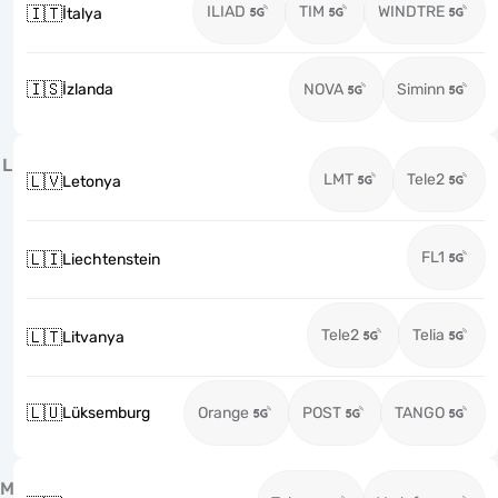
ILIAD
TIM
WINDTRE
🇮🇹
İtalya
🇮🇸
İzlanda
NOVA
Siminn
L
LMT
Tele2
🇱🇻
Letonya
FL1
🇱🇮
Liechtenstein
Tele2
Telia
🇱🇹
Litvanya
🇱🇺
Lüksemburg
Orange
POST
TANGO
M