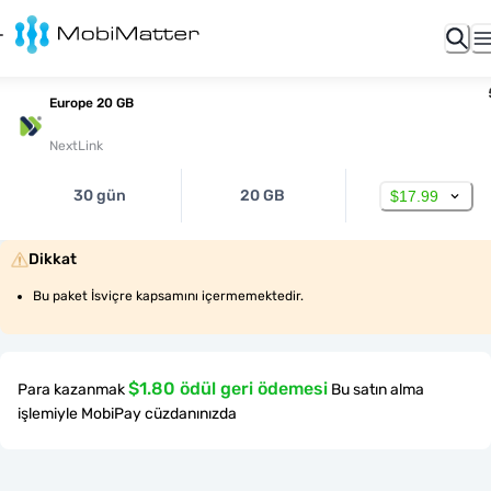
Europe 20 GB
NextLink
30 gün
20 GB
$17.99
Dikkat
Bu paket İsviçre kapsamını içermemektedir.
$1.80 ödül geri ödemesi
Para kazanmak
Bu satın alma
işlemiyle MobiPay cüzdanınızda