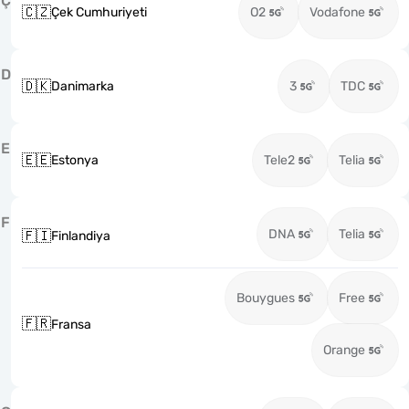
Ç
🇨🇿
Çek Cumhuriyeti
O2
Vodafone
D
🇩🇰
Danimarka
3
TDC
E
🇪🇪
Estonya
Tele2
Telia
F
DNA
Telia
🇫🇮
Finlandiya
Bouygues
Free
🇫🇷
Fransa
Orange