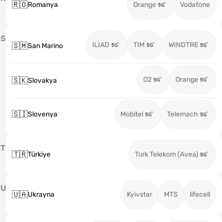
🇷🇴
Romanya
Orange
Vodafone
S
ILIAD
TIM
WINDTRE
🇸🇲
San Marino
O2
Orange
🇸🇰
Slovakya
🇸🇮
Slovenya
Mobitel
Telemach
T
🇹🇷
Türkiye
Turk Telekom (Avea)
U
🇺🇦
Ukrayna
Kyivstar
MTS
lifecell