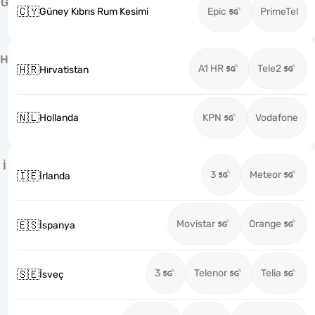
G
🇨🇾
Güney Kıbrıs Rum Kesimi
Epic
PrimeTel
H
A1 HR
Tele2
🇭🇷
Hırvatistan
🇳🇱
Hollanda
KPN
Vodafone
İ
3
Meteor
🇮🇪
İrlanda
Movistar
Orange
🇪🇸
İspanya
3
Telenor
Telia
🇸🇪
İsveç