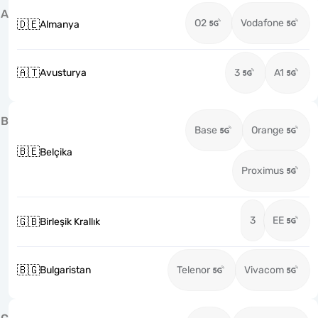
A
O2
Vodafone
🇩🇪
Almanya
🇦🇹
Avusturya
3
A1
B
Base
Orange
🇧🇪
Belçika
Proximus
3
EE
🇬🇧
Birleşik Krallık
🇧🇬
Bulgaristan
Telenor
Vivacom