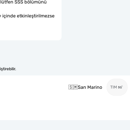
sa lütfen SSS bölümünü 
 içinde etkinleştirilmezse 
tirebilir.
🇸🇲
San Marino
TIM