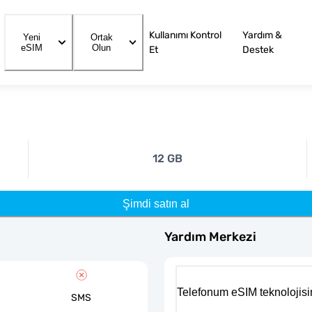
Kullanımı Kontrol
Yardım &
Yeni
Ortak
eSIM
Olun
Et
Destek
12 GB
Şimdi satın al
Yardım Merkezi
Telefonum eSIM teknolojisi
SMS