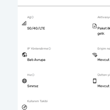
Ağ
Aktivasyo
5G/4G/LTE
Paket il
gelir.
IP Yönlendirme
Erişim no
Batı Avrupa
Mevcut
Hız
Üstten y
Sınırsız
Mevcut
Kullanım Takibi