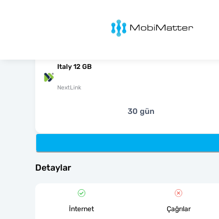
MobiMatter
Italy 12 GB
NextLink
30 gün
Detaylar
İnternet
Çağrılar