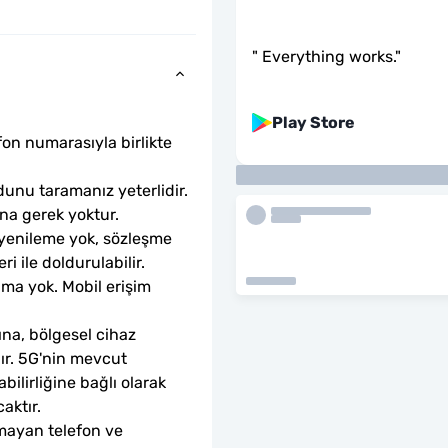
"
Everything works.
"
Play Store
fon numarasıyla birlikte 
unu taramanız yeterlidir. 
ına gerek yoktur.
 yenileme yok, sözleşme 
ri ile doldurulabilir.
ama yok. Mobil erişim 
ına, bölgesel cihaz 
dır. 5G'nin mevcut 
ilirliğine bağlı olarak 
aktır.
mayan telefon ve 