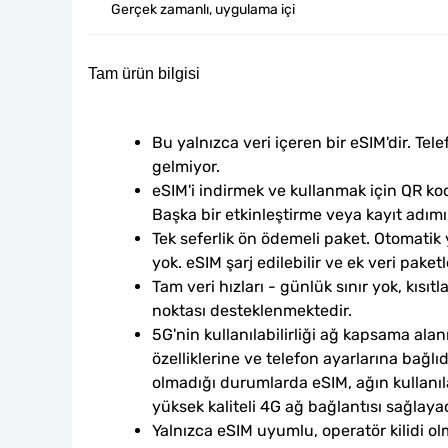
Gerçek zamanlı, uygulama içi
Tam ürün bilgisi
Bu yalnızca veri içeren bir eSIM'dir. Tele
gelmiyor.
eSIM'i indirmek ve kullanmak için QR kod
Başka bir etkinleştirme veya kayıt adım
Tek seferlik ön ödemeli paket. Otomatik
yok. eSIM şarj edilebilir ve ek veri paketle
Tam veri hızları - günlük sınır yok, kısıtl
noktası desteklenmektedir.
5G'nin kullanılabilirliği ağ kapsama alan
özelliklerine ve telefon ayarlarına bağlı
olmadığı durumlarda eSIM, ağın kullanılab
yüksek kaliteli 4G ağ bağlantısı sağlayac
Yalnızca eSIM uyumlu, operatör kilidi ol