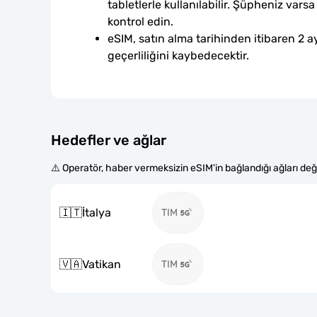
tabletlerle kullanılabilir. Şüpheniz var
kontrol edin.
eSIM, satın alma tarihinden itibaren 2 ay
geçerliliğini kaybedecektir.
Hedefler ve ağlar
⚠️ Operatör, haber vermeksizin eSIM'in bağlandığı ağları değiş
🇮🇹
İtalya
TIM
🇻🇦
Vatikan
TIM