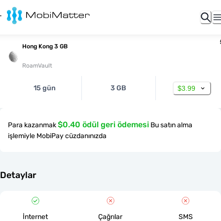
Hong Kong 3 GB
RoamVault
15 gün
3 GB
$3.99
$0.40 ödül geri ödemesi
Para kazanmak
Bu satın alma
işlemiyle MobiPay cüzdanınızda
Detaylar
İnternet
Çağrılar
SMS