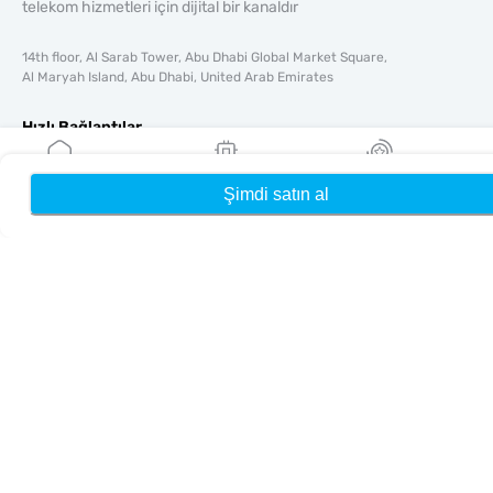
telekom hizmetleri için dijital bir kanaldır
14th floor, Al Sarab Tower, Abu Dhabi Global Market Square,
Al Maryah Island, Abu Dhabi, United Arab Emirates
Hızlı Bağlantılar
Blog
Rehberler
Şimdi satın al
Ana Sayfa
eSIM'lerim
Ödüller
Hakkında
Yardım & Destek
Şartlar & koşullar
Gizlilik Politikası
Teslimat, iadeler politikası
Site haritası
Bağlı Kuruluş
Hedefler
Ortak Olun