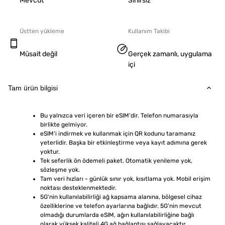
Mevcut
Sınırsız
Üstten yükleme
Kullanım Takibi
Müsait değil
Gerçek zamanlı, uygulama
içi
Tam ürün bilgisi
Bu yalnızca veri içeren bir eSIM'dir. Telefon numarasıyla 
birlikte gelmiyor.
eSIM'i indirmek ve kullanmak için QR kodunu taramanız 
yeterlidir. Başka bir etkinleştirme veya kayıt adımına gerek 
yoktur.
Tek seferlik ön ödemeli paket. Otomatik yenileme yok, 
sözleşme yok.
Tam veri hızları - günlük sınır yok, kısıtlama yok. Mobil erişim 
noktası desteklenmektedir.
5G'nin kullanılabilirliği ağ kapsama alanına, bölgesel cihaz 
özelliklerine ve telefon ayarlarına bağlıdır. 5G'nin mevcut 
olmadığı durumlarda eSIM, ağın kullanılabilirliğine bağlı 
olarak yüksek kaliteli 4G ağ bağlantısı sağlayacaktır.