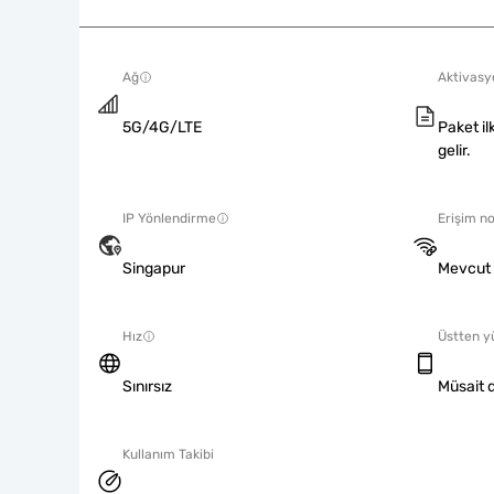
Ağ
Aktivasyo
5G/4G/LTE
Paket il
gelir.
IP Yönlendirme
Erişim no
Singapur
Mevcut
Hız
Üstten y
Sınırsız
Müsait d
Kullanım Takibi