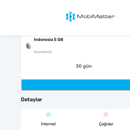
MobiMatter
Indonesia 5 GB
RoamVault
30 gün
Detaylar
İnternet
Çağrılar