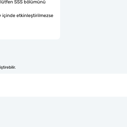
sa lütfen SSS bölümünü 
 içinde etkinleştirilmezse 
tirebilir.