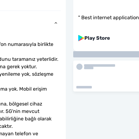
"
Best internet application
Play Store
fon numarasıyla birlikte 
unu taramanız yeterlidir. 
ına gerek yoktur.
 yenileme yok, sözleşme 
ama yok. Mobil erişim 
ına, bölgesel cihaz 
dır. 5G'nin mevcut 
ilirliğine bağlı olarak 
aktır.
mayan telefon ve 