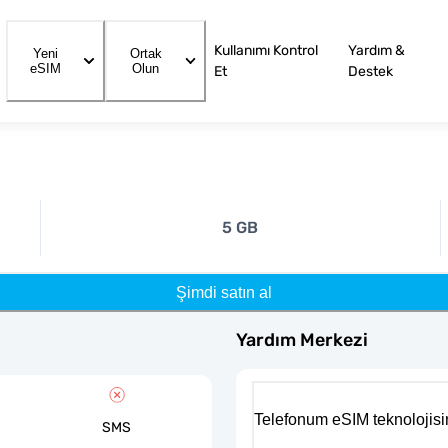
Kullanımı Kontrol
Yardım &
Yeni
Ortak
eSIM
Olun
Et
Destek
5 GB
Şimdi satın al
Yardım Merkezi
Telefonum eSIM teknolojisi
SMS