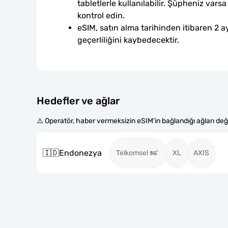
tabletlerle kullanılabilir. Şüpheniz var
kontrol edin.
eSIM, satın alma tarihinden itibaren 2 ay
geçerliliğini kaybedecektir.
Hedefler ve ağlar
⚠️ Operatör, haber vermeksizin eSIM'in bağlandığı ağları değiş
🇮🇩
Endonezya
Telkomsel
XL
AXIS