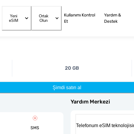
Kullanımı Kontrol
Yardım &
Yeni
Ortak
eSIM
Olun
Et
Destek
20 GB
Şimdi satın al
Yardım Merkezi
Telefonum eSIM teknolojisi
SMS