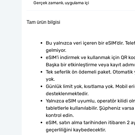
Gerçek zamanlı, uygulama içi
Tam ürün bilgisi
Bu yalnızca veri içeren bir eSIM'dir. Tele
gelmiyor.
eSIM'i indirmek ve kullanmak için QR kod
Başka bir etkinleştirme veya kayıt adım
Tek seferlik ön ödemeli paket. Otomatik
yok.
Günlük limit yok, kısıtlama yok. Mobil eri
desteklenmektedir.
Yalnızca eSIM uyumlu, operatör kilidi ol
tabletlerle kullanılabilir. Şüpheniz var
kontrol edin.
eSIM, satın alma tarihinden itibaren 2 ay
geçerliliğini kaybedecektir.