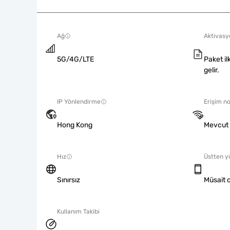
Ağ
Aktivasyo
5G/4G/LTE
Paket il
gelir.
IP Yönlendirme
Erişim no
Hong Kong
Mevcut
Hız
Üstten y
Sınırsız
Müsait d
Kullanım Takibi