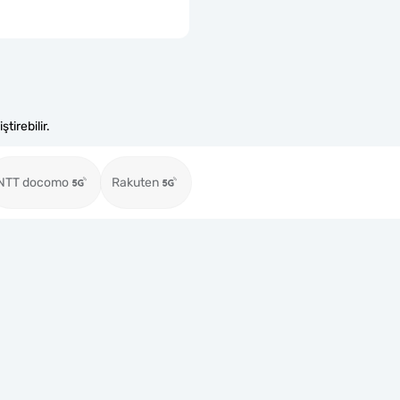
tirebilir.
NTT docomo
Rakuten