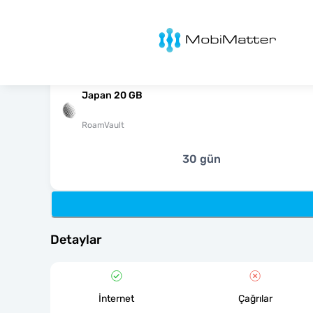
MobiMatter
Japan 20 GB
RoamVault
30 gün
Detaylar
İnternet
Çağrılar