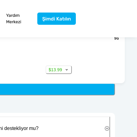
Yardım
Şimdi Katılın
Merkezi
$13.99
ni destekliyor mu?