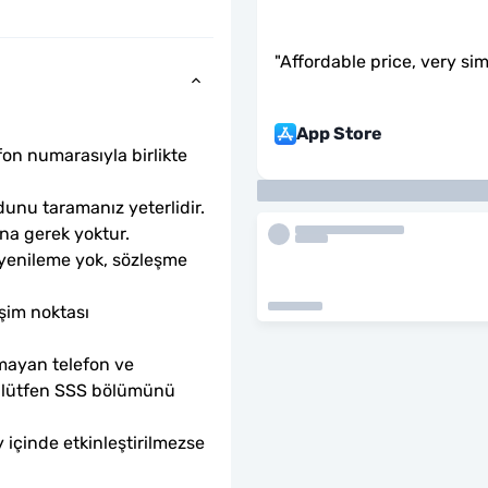
"
Affordable price, very si
App Store
fon numarasıyla birlikte 
unu taramanız yeterlidir. 
ına gerek yoktur.
 yenileme yok, sözleşme 
şim noktası 
mayan telefon ve 
sa lütfen SSS bölümünü 
 içinde etkinleştirilmezse 