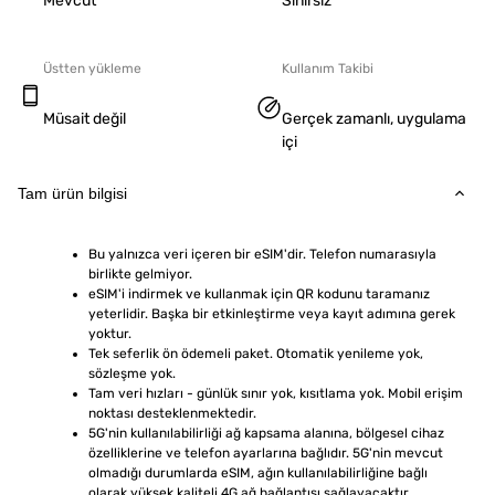
Mevcut
Sınırsız
Üstten yükleme
Kullanım Takibi
Müsait değil
Gerçek zamanlı, uygulama
içi
Tam ürün bilgisi
Bu yalnızca veri içeren bir eSIM'dir. Telefon numarasıyla 
birlikte gelmiyor.
eSIM'i indirmek ve kullanmak için QR kodunu taramanız 
yeterlidir. Başka bir etkinleştirme veya kayıt adımına gerek 
yoktur.
Tek seferlik ön ödemeli paket. Otomatik yenileme yok, 
sözleşme yok.
Tam veri hızları - günlük sınır yok, kısıtlama yok. Mobil erişim 
noktası desteklenmektedir.
5G'nin kullanılabilirliği ağ kapsama alanına, bölgesel cihaz 
özelliklerine ve telefon ayarlarına bağlıdır. 5G'nin mevcut 
olmadığı durumlarda eSIM, ağın kullanılabilirliğine bağlı 
olarak yüksek kaliteli 4G ağ bağlantısı sağlayacaktır.