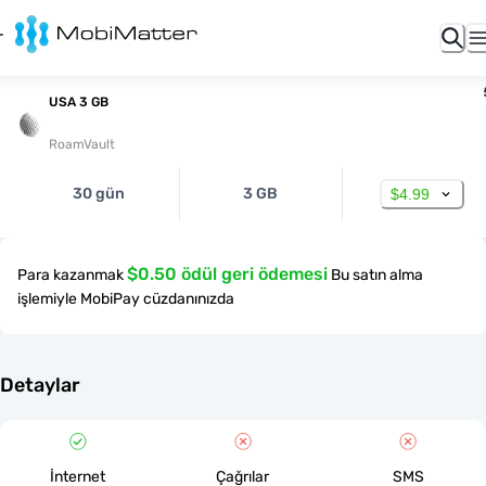
USA 3 GB
RoamVault
30 gün
3 GB
$4.99
$0.50 ödül geri ödemesi
Para kazanmak
Bu satın alma
işlemiyle MobiPay cüzdanınızda
Detaylar
İnternet
Çağrılar
SMS