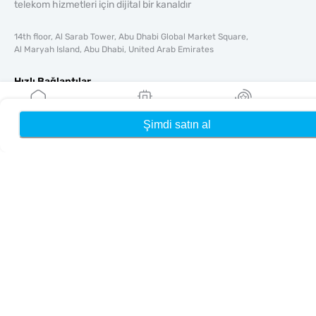
telekom hizmetleri için dijital bir kanaldır
14th floor, Al Sarab Tower, Abu Dhabi Global Market Square,
Al Maryah Island, Abu Dhabi, United Arab Emirates
Hızlı Bağlantılar
Blog
Rehberler
Şimdi satın al
Ana Sayfa
eSIM'lerim
Ödüller
Hakkında
Yardım & Destek
Şartlar & koşullar
Gizlilik Politikası
Teslimat, iadeler politikası
Site haritası
Bağlı Kuruluş
Hedefler
Ortak Olun