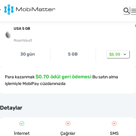
USA 5 GB
RoamVault
30 gün
5 GB
$6.99
$0.70 ödül geri ödemesi
Para kazanmak
Bu satın alma
işlemiyle MobiPay cüzdanınızda
Detaylar
İnternet
Çağrılar
SMS