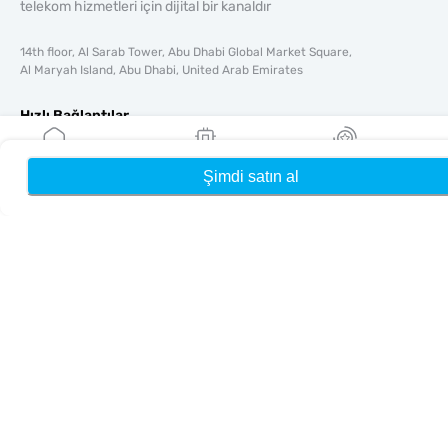
telekom hizmetleri için dijital bir kanaldır
14th floor, Al Sarab Tower, Abu Dhabi Global Market Square,
Al Maryah Island, Abu Dhabi, United Arab Emirates
Hızlı Bağlantılar
Blog
Rehberler
Şimdi satın al
Ana Sayfa
eSIM'lerim
Ödüller
Hakkında
Yardım & Destek
Şartlar & koşullar
Gizlilik Politikası
Teslimat, iadeler politikası
Site haritası
Bağlı Kuruluş
Hedefler
Ortak Olun