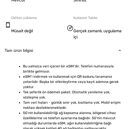
Mevcut
Sınırsız
Üstten yükleme
Kullanım Takibi
Müsait değil
Gerçek zamanlı, uygulama
içi
Tam ürün bilgisi
Bu yalnızca veri içeren bir eSIM'dir. Telefon numarasıyla 
birlikte gelmiyor.
eSIM'i indirmek ve kullanmak için QR kodunu taramanız 
yeterlidir. Başka bir etkinleştirme veya kayıt adımına gerek 
yoktur.
Tek seferlik ön ödemeli paket. Otomatik yenileme yok, 
sözleşme yok.
Tam veri hızları - günlük sınır yok, kısıtlama yok. Mobil erişim 
noktası desteklenmektedir.
5G'nin kullanılabilirliği ağ kapsama alanına, bölgesel cihaz 
özelliklerine ve telefon ayarlarına bağlıdır. 5G'nin mevcut 
olmadığı durumlarda eSIM, ağın kullanılabilirliğine bağlı 
olarak yüksek kaliteli 4G ağ bağlantısı sağlayacaktır.