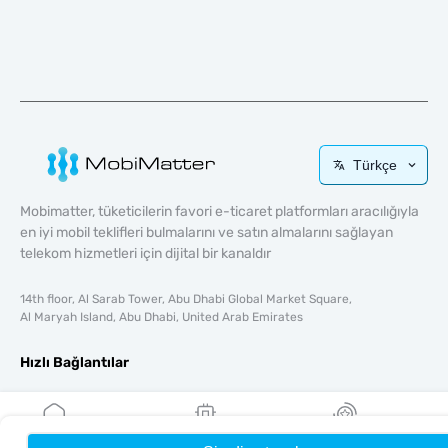
Türkçe
Mobimatter, tüketicilerin favori e-ticaret platformları aracılığıyla
en iyi mobil teklifleri bulmalarını ve satın almalarını sağlayan
telekom hizmetleri için dijital bir kanaldır
14th floor, Al Sarab Tower, Abu Dhabi Global Market Square,
Al Maryah Island, Abu Dhabi, United Arab Emirates
Hızlı Bağlantılar
Blog
Rehberler
Hakkında