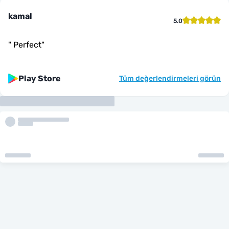
kamal
5.0
"
Perfect
"
Play Store
Tüm değerlendirmeleri görün