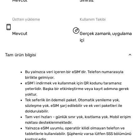
Mevcut
Sınırsız
Üstten yükleme
Kullanım Takibi
Mevcut
Gerçek zamanlı, uygulama
içi
Tam ürün bilgisi
Bu yalnızca veri içeren bir eSIM'dir. Telefon numarasıyla 
birlikte gelmiyor.
eSIM'i indirmek ve kullanmak için QR kodunu taramanız 
yeterlidir. Başka bir etkinleştirme veya kayıt adımına gerek 
yoktur.
Tek seferlik ön ödemeli paket. Otomatik yenileme yok, 
sözleşme yok. eSIM şarj edilebilir ve ek veri paketleri ile 
doldurulabilir.
Tam veri hızları - günlük sınır yok, kısıtlama yok. Mobil erişim 
noktası desteklenmektedir.
Yalnızca eSIM uyumlu, operatör kilidi olmayan telefon ve 
tabletlerle kullanılabilir. Şüpheniz varsa lütfen SSS bölümünü 
kontrol edin.