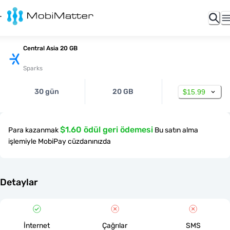
Central Asia 20 GB
Sparks
30 gün
20 GB
$15.99
$1.60 ödül geri ödemesi
Para kazanmak
Bu satın alma
işlemiyle MobiPay cüzdanınızda
Detaylar
İnternet
Çağrılar
SMS