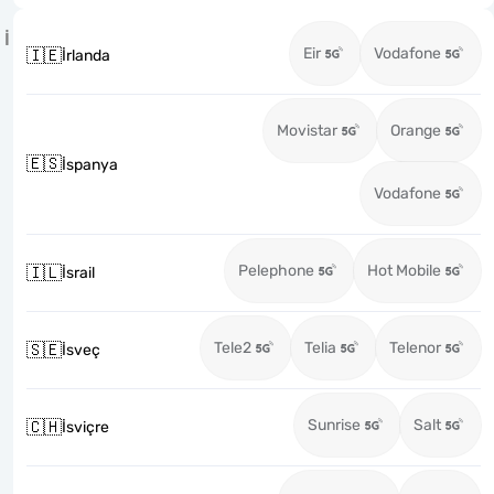
İ
Eir
Vodafone
🇮🇪
İrlanda
Movistar
Orange
🇪🇸
İspanya
Vodafone
Pelephone
Hot Mobile
🇮🇱
İsrail
Tele2
Telia
Telenor
🇸🇪
İsveç
Sunrise
Salt
🇨🇭
İsviçre