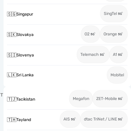
SingTel
🇸🇬
Singapur
O2
Orange
🇸🇰
Slovakya
Telemach
A1
🇸🇮
Slovenya
🇱🇰
Sri Lanka
Mobitel
T
Megafon
ZET-Mobile
🇹🇯
Tacikistan
AIS
dtac TriNet / LINE
🇹🇭
Tayland