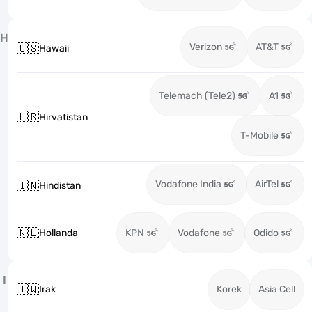
H
Verizon
AT&T
🇺🇸
Hawaii
Telemach (Tele2)
A1
🇭🇷
Hırvatistan
T-Mobile
Vodafone India
AirTel
🇮🇳
Hindistan
🇳🇱
Hollanda
KPN
Vodafone
Odido
I
🇮🇶
Irak
Korek
Asia Cell