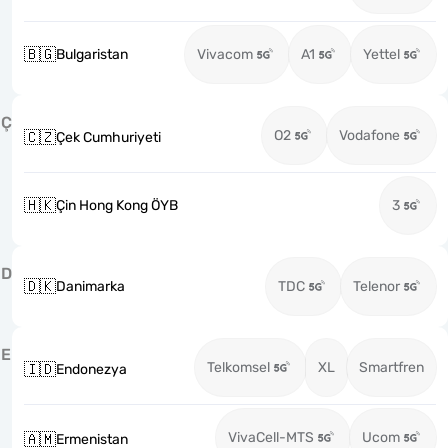
🇧🇬
Bulgaristan
Vivacom
A1
Yettel
Ç
O2
Vodafone
🇨🇿
Çek Cumhuriyeti
🇭🇰
Çin Hong Kong ÖYB
3
D
🇩🇰
Danimarka
TDC
Telenor
E
Telkomsel
XL
Smartfren
🇮🇩
Endonezya
VivaCell-MTS
Ucom
🇦🇲
Ermenistan