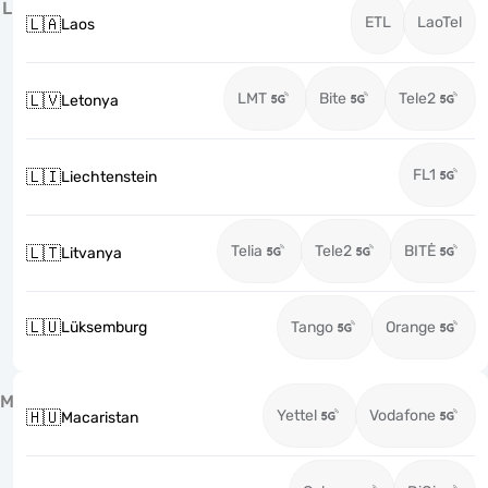
L
ETL
LaoTel
🇱🇦
Laos
LMT
Bite
Tele2
🇱🇻
Letonya
FL1
🇱🇮
Liechtenstein
Telia
Tele2
BITĖ
🇱🇹
Litvanya
🇱🇺
Lüksemburg
Tango
Orange
M
Yettel
Vodafone
🇭🇺
Macaristan