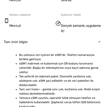
Mevcut
Sınırsız
Üstten yükleme
Kullanım Takibi
Mevcut
Gerçek zamanlı, uygulama
içi
Tam ürün bilgisi
Bu yalnızca veri içeren bir eSIM'dir. Telefon numarasıyla 
birlikte gelmiyor.
eSIM'i indirmek ve kullanmak için QR kodunu taramanız 
yeterlidir. Başka bir etkinleştirme veya kayıt adımına gerek 
yoktur.
Tek seferlik ön ödemeli paket. Otomatik yenileme yok, 
sözleşme yok. eSIM şarj edilebilir ve ek veri paketleri ile 
doldurulabilir.
Tam veri hızları - günlük sınır yok, kısıtlama yok. Mobil erişim 
noktası desteklenmektedir.
Yalnızca eSIM uyumlu, operatör kilidi olmayan telefon ve 
tabletlerle kullanılabilir. Şüpheniz varsa lütfen SSS bölümünü 
kontrol edin.