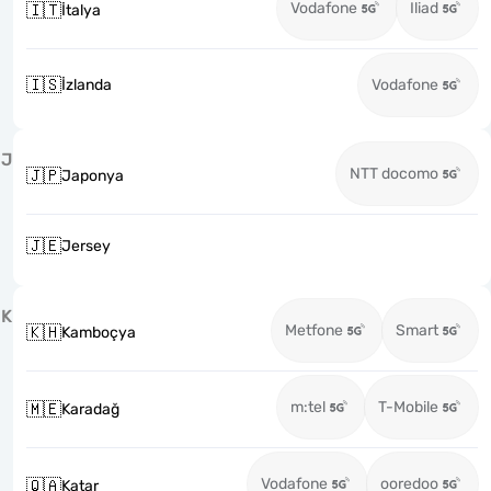
Vodafone
Iliad
🇮🇹
İtalya
🇮🇸
İzlanda
Vodafone
J
NTT docomo
🇯🇵
Japonya
🇯🇪
Jersey
K
Metfone
Smart
🇰🇭
Kamboçya
m:tel
T-Mobile
🇲🇪
Karadağ
Vodafone
ooredoo
🇶🇦
Katar