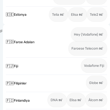
🇪🇪
Estonya
Telia
Elisa
Tele2
F
Hey (Vodafone)
🇫🇴
Faroe Adaları
Faroese Telecom
Vodafone Fiji
🇫🇯
Fiji
Globe
🇵🇭
Filipinler
DNA
Elisa
Ålcom
🇫🇮
Finlandiya