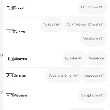
Chunghwa
🇹🇼
Tayvan
Turkcell
Türk Telekom (Avea)
🇹🇷
Türkiye
Vodafone
U
Kyivstar
Vodafone
🇺🇦
Ukrayna
🇴🇲
Umman
Vodafone Oman
ooredoo
V
🇻🇳
Vietnam
Vinaphone