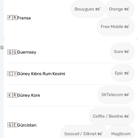
Bouygues
Orange
🇫🇷
Fransa
Free Mobile
G
Sure
🇬🇬
Guernsey
Epic
🇨🇾
Güney Kıbrıs Rum Kesimi
SKTelecom
🇰🇷
Güney Kore
Cellfie / Beeline
🇬🇪
Gürcistan
Geocell / Silknet
Magticom