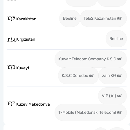
Beeline
Tele2 Kazakhstan
🇰🇿
Kazakistan
Beeline
🇰🇬
Kırgızistan
Kuwait Telecom Company K S C
🇰🇼
Kuveyt
K.S.C Ooredoo
zain KW
VIP (A1)
🇲🇰
Kuzey Makedonya
T-Mobile (Makedonski Telecom)