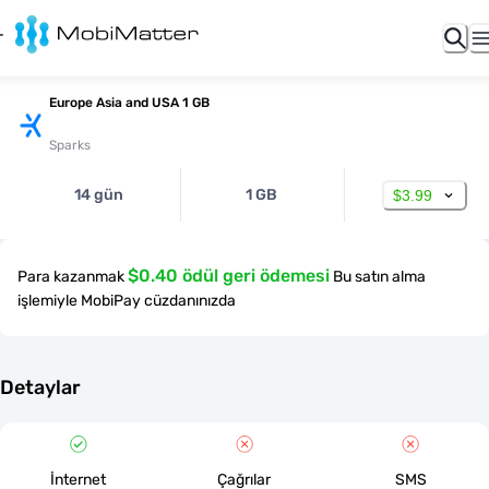
Europe Asia and USA 1 GB
Sparks
14 gün
1 GB
$3.99
$0.40 ödül geri ödemesi
Para kazanmak
Bu satın alma
işlemiyle MobiPay cüzdanınızda
Detaylar
İnternet
Çağrılar
SMS