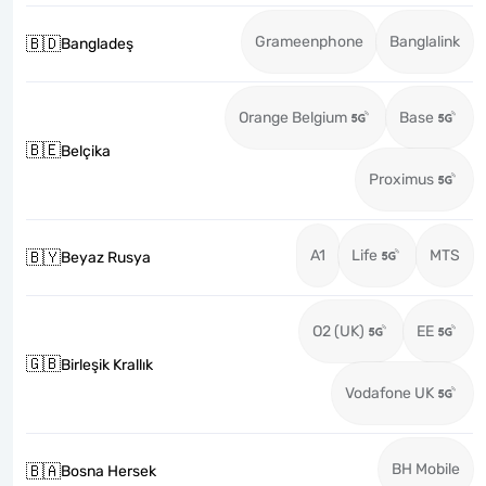
Grameenphone
Banglalink
🇧🇩
Bangladeş
Orange Belgium
Base
🇧🇪
Belçika
Proximus
A1
Life
MTS
🇧🇾
Beyaz Rusya
O2 (UK)
EE
🇬🇧
Birleşik Krallık
Vodafone UK
BH Mobile
🇧🇦
Bosna Hersek