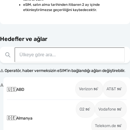
eSIM, satın alma tarihinden itibaren 2 ay içinde 
etkinleştirilmezse geçerliliğini kaybedecektir.
Hedefler ve ağlar
⚠️ Operatör, haber vermeksizin eSIM'in bağlandığı ağları değiştirebilir.
A
Verizon
AT&T
🇺🇸
ABD
O2
Vodafone
🇩🇪
Almanya
Telekom.de