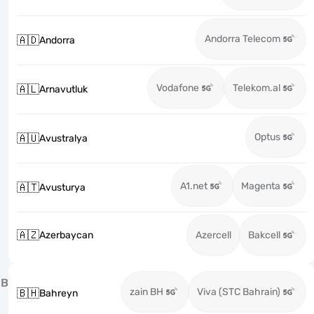
Andorra Telecom
🇦🇩
Andorra
Vodafone
Telekom.al
🇦🇱
Arnavutluk
Optus
🇦🇺
Avustralya
A1.net
Magenta
🇦🇹
Avusturya
🇦🇿
Azerbaycan
Azercell
Bakcell
B
zain BH
Viva (STC Bahrain)
🇧🇭
Bahreyn