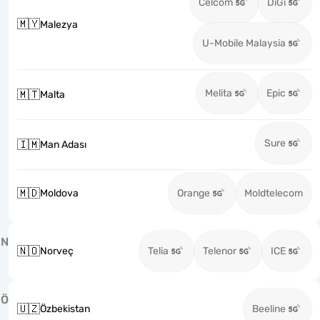
Celcom
DiGi
🇲🇾
Malezya
U-Mobile Malaysia
Melita
Epic
🇲🇹
Malta
Sure
🇮🇲
Man Adası
🇲🇩
Moldova
Orange
Moldtelecom
N
🇳🇴
Norveç
Telia
Telenor
ICE
Ö
🇺🇿
Özbekistan
Beeline