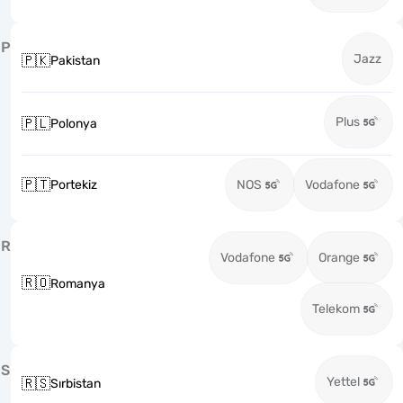
P
Jazz
🇵🇰
Pakistan
Plus
🇵🇱
Polonya
🇵🇹
Portekiz
NOS
Vodafone
R
Vodafone
Orange
🇷🇴
Romanya
Telekom
S
Yettel
🇷🇸
Sırbistan