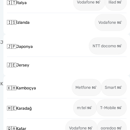
Vodafone
Iliad
🇮🇹
İtalya
🇮🇸
İzlanda
Vodafone
J
NTT docomo
🇯🇵
Japonya
🇯🇪
Jersey
K
Metfone
Smart
🇰🇭
Kamboçya
m:tel
T-Mobile
🇲🇪
Karadağ
Vodafone
ooredoo
🇶🇦
Katar