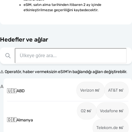
eSIM, satın alma tarihinden itibaren 2 ay içinde 
etkinleştirilmezse geçerliliğini kaybedecektir.
Hedefler ve ağlar
⚠️ Operatör, haber vermeksizin eSIM'in bağlandığı ağları değiştirebilir.
A
Verizon
AT&T
🇺🇸
ABD
O2
Vodafone
🇩🇪
Almanya
Telekom.de