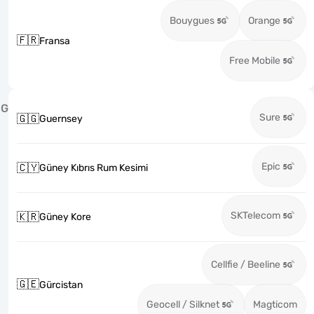
Bouygues
Orange
🇫🇷
Fransa
Free Mobile
G
Sure
🇬🇬
Guernsey
Epic
🇨🇾
Güney Kıbrıs Rum Kesimi
SKTelecom
🇰🇷
Güney Kore
Cellfie / Beeline
🇬🇪
Gürcistan
Geocell / Silknet
Magticom