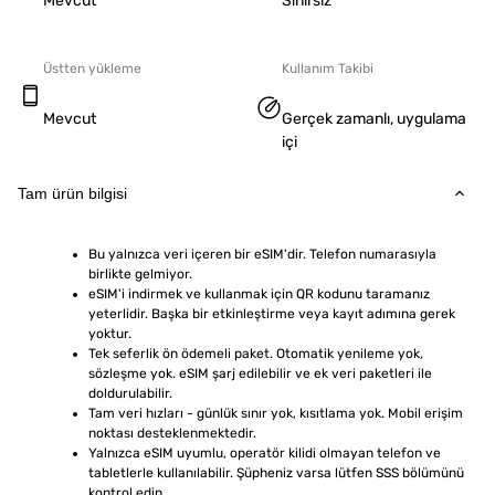
Mevcut
Sınırsız
Üstten yükleme
Kullanım Takibi
Mevcut
Gerçek zamanlı, uygulama
içi
Tam ürün bilgisi
Bu yalnızca veri içeren bir eSIM'dir. Telefon numarasıyla 
birlikte gelmiyor.
eSIM'i indirmek ve kullanmak için QR kodunu taramanız 
yeterlidir. Başka bir etkinleştirme veya kayıt adımına gerek 
yoktur.
Tek seferlik ön ödemeli paket. Otomatik yenileme yok, 
sözleşme yok. eSIM şarj edilebilir ve ek veri paketleri ile 
doldurulabilir.
Tam veri hızları - günlük sınır yok, kısıtlama yok. Mobil erişim 
noktası desteklenmektedir.
Yalnızca eSIM uyumlu, operatör kilidi olmayan telefon ve 
tabletlerle kullanılabilir. Şüpheniz varsa lütfen SSS bölümünü 
kontrol edin.