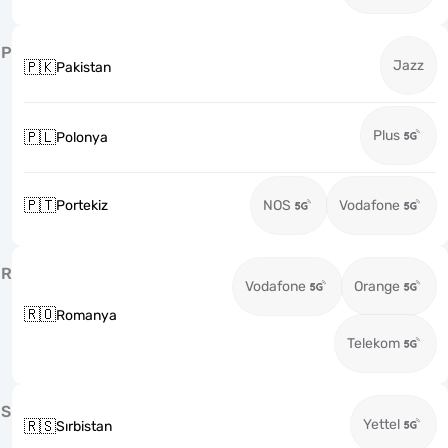
P
Jazz
🇵🇰
Pakistan
Plus
🇵🇱
Polonya
🇵🇹
Portekiz
NOS
Vodafone
R
Vodafone
Orange
🇷🇴
Romanya
Telekom
S
Yettel
🇷🇸
Sırbistan