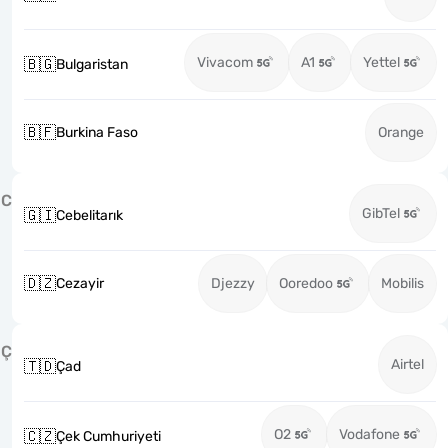
Vivacom
A1
Yettel
🇧🇬
Bulgaristan
🇧🇫
Burkina Faso
Orange
C
GibTel
🇬🇮
Cebelitarık
🇩🇿
Cezayir
Djezzy
Ooredoo
Mobilis
Ç
Airtel
🇹🇩
Çad
O2
Vodafone
🇨🇿
Çek Cumhuriyeti