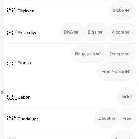
Globe
🇵🇭
Filipinler
DNA
Elisa
Ålcom
🇫🇮
Finlandiya
Bouygues
Orange
🇫🇷
Fransa
Free Mobile
G
Airtel
🇬🇦
Gabon
Dauphin
Free
🇬🇵
Guadalupe