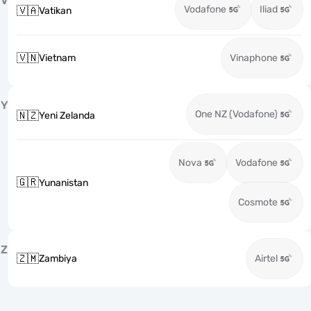
V
Vodafone
Iliad
🇻🇦
Vatikan
🇻🇳
Vietnam
Vinaphone
Y
One NZ (Vodafone)
🇳🇿
Yeni Zelanda
Nova
Vodafone
🇬🇷
Yunanistan
Cosmote
Z
🇿🇲
Zambiya
Airtel