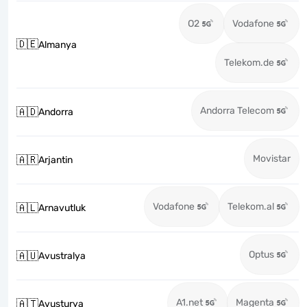
O2
Vodafone
🇩🇪
Almanya
Telekom.de
Andorra Telecom
🇦🇩
Andorra
Movistar
🇦🇷
Arjantin
Vodafone
Telekom.al
🇦🇱
Arnavutluk
Optus
🇦🇺
Avustralya
A1.net
Magenta
🇦🇹
Avusturya