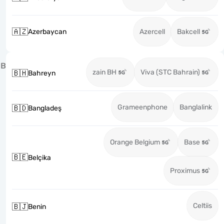
🇦🇿
Azerbaycan
Azercell
Bakcell
B
zain BH
Viva (STC Bahrain)
🇧🇭
Bahreyn
Grameenphone
Banglalink
🇧🇩
Bangladeş
Orange Belgium
Base
🇧🇪
Belçika
Proximus
Celtiis
🇧🇯
Benin