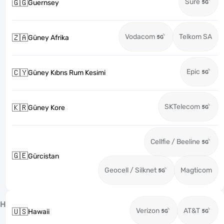
Sure
🇬🇬
Guernsey
Vodacom
Telkom SA
🇿🇦
Güney Afrika
Epic
🇨🇾
Güney Kıbrıs Rum Kesimi
SKTelecom
🇰🇷
Güney Kore
Cellfie / Beeline
🇬🇪
Gürcistan
Geocell / Silknet
Magticom
H
Verizon
AT&T
🇺🇸
Hawaii