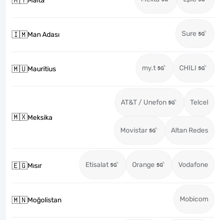
🇲🇹
Malta
Sure
🇮🇲
Man Adası
my.t
CHILI
🇲🇺
Mauritius
AT&T / Unefon
Telcel
🇲🇽
Meksika
Movistar
Altan Redes
Etisalat
Orange
Vodafone
🇪🇬
Mısır
Mobicom
🇲🇳
Moğolistan