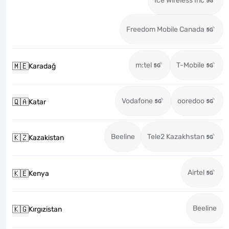
Ice Wireless Inc
Freedom Mobile Canada
m:tel
T-Mobile
🇲🇪
Karadağ
Vodafone
ooredoo
🇶🇦
Katar
Beeline
Tele2 Kazakhstan
🇰🇿
Kazakistan
Airtel
🇰🇪
Kenya
Beeline
🇰🇬
Kırgızistan