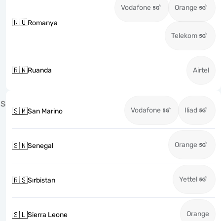
Vodafone
Orange
🇷🇴
Romanya
Telekom
🇷🇼
Ruanda
Airtel
S
Vodafone
Iliad
🇸🇲
San Marino
Orange
🇸🇳
Senegal
Yettel
🇷🇸
Sırbistan
Orange
🇸🇱
Sierra Leone