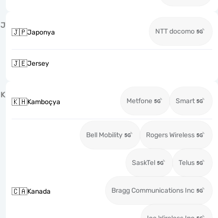
J
NTT docomo
🇯🇵
Japonya
🇯🇪
Jersey
K
Metfone
Smart
🇰🇭
Kamboçya
Bell Mobility
Rogers Wireless
SaskTel
Telus
Bragg Communications Inc
🇨🇦
Kanada