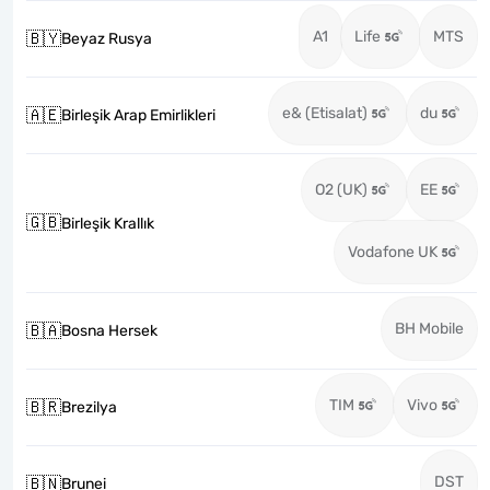
A1
Life
MTS
🇧🇾
Beyaz Rusya
e& (Etisalat)
du
🇦🇪
Birleşik Arap Emirlikleri
O2 (UK)
EE
🇬🇧
Birleşik Krallık
Vodafone UK
BH Mobile
🇧🇦
Bosna Hersek
TIM
Vivo
🇧🇷
Brezilya
DST
🇧🇳
Brunei