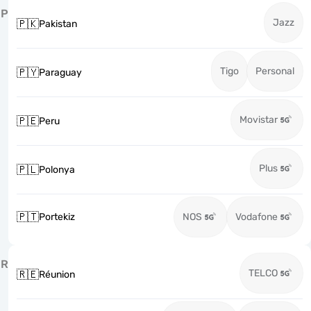
P
Jazz
🇵🇰
Pakistan
Tigo
Personal
🇵🇾
Paraguay
Movistar
🇵🇪
Peru
Plus
🇵🇱
Polonya
🇵🇹
Portekiz
NOS
Vodafone
R
TELCO
🇷🇪
Réunion