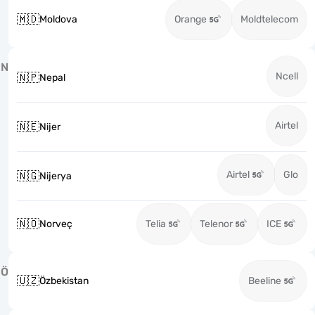
🇲🇩
Moldova
Orange
Moldtelecom
N
Ncell
🇳🇵
Nepal
Airtel
🇳🇪
Nijer
Airtel
Glo
🇳🇬
Nijerya
🇳🇴
Norveç
Telia
Telenor
ICE
Ö
🇺🇿
Özbekistan
Beeline