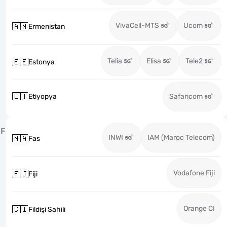
VivaCell-MTS
Ucom
🇦🇲
Ermenistan
Telia
Elisa
Tele2
🇪🇪
Estonya
🇪🇹
Etiyopya
Safaricom
F
INWI
IAM (Maroc Telecom)
🇲🇦
Fas
Vodafone Fiji
🇫🇯
Fiji
Orange CI
🇨🇮
Fildişi Sahili