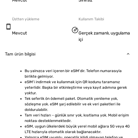
Mevcut
Sınırsız
Üstten yükleme
Kullanım Takibi
Mevcut
Gerçek zamanlı, uygulama
içi
Tam ürün bilgisi
Bu yalnızca veri içeren bir eSIM'dir. Telefon numarasıyla 
birlikte gelmiyor.
eSIM'i indirmek ve kullanmak için QR kodunu taramanız 
yeterlidir. Başka bir etkinleştirme veya kayıt adımına gerek 
yoktur.
Tek seferlik ön ödemeli paket. Otomatik yenileme yok, 
sözleşme yok. eSIM şarj edilebilir ve ek veri paketleri ile 
doldurulabilir.
Tam veri hızları - günlük sınır yok, kısıtlama yok. Mobil erişim 
noktası desteklenmektedir.
eSIM, uygun ülkelerdeki büyük yerel mobil ağlara 5G veya 4G 
LTE hızlarıyla otomatik olarak bağlanacaktır.
Yalnızca eSIM uyumlu, operatör kilidi olmayan telefon ve 