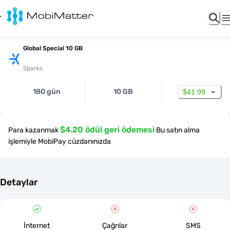
Global Special 10 GB
Sparks
180 gün
10 GB
$41.99
$4.20 ödül geri ödemesi
Para kazanmak
Bu satın alma
işlemiyle MobiPay cüzdanınızda
Detaylar
İnternet
Çağrılar
SMS