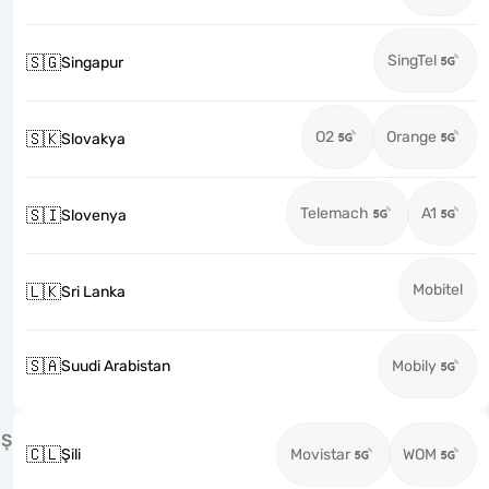
SingTel
🇸🇬
Singapur
O2
Orange
🇸🇰
Slovakya
Telemach
A1
🇸🇮
Slovenya
Mobitel
🇱🇰
Sri Lanka
🇸🇦
Suudi Arabistan
Mobily
Ş
🇨🇱
Şili
Movistar
WOM