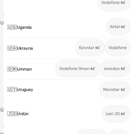
Vodafone
U
Airtel
🇺🇬
Uganda
Kyivstar
Vodafone
🇺🇦
Ukrayna
Vodafone Oman
ooredoo
🇴🇲
Umman
🇺🇾
Uruguay
Movistar
Ü
🇯🇴
Ürdün
zain JO