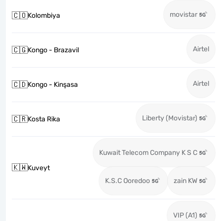
movistar
🇨🇴
Kolombiya
Airtel
🇨🇬
Kongo - Brazavil
Airtel
🇨🇩
Kongo - Kinşasa
Liberty (Movistar)
🇨🇷
Kosta Rika
Kuwait Telecom Company K S C
🇰🇼
Kuveyt
K.S.C Ooredoo
zain KW
VIP (A1)