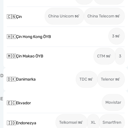
China Unicom
China Telecom
🇨🇳
Çin
3
🇭🇰
Çin Hong Kong ÖYB
🇲🇴
Çin Makao ÖYB
CTM
3
D
🇩🇰
Danimarka
TDC
Telenor
E
Movistar
🇪🇨
Ekvador
Telkomsel
XL
Smartfren
🇮🇩
Endonezya