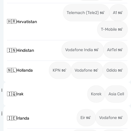
Telemach (Tele2)
A1
🇭🇷
Hırvatistan
T-Mobile
Vodafone India
AirTel
🇮🇳
Hindistan
🇳🇱
Hollanda
KPN
Vodafone
Odido
I
🇮🇶
Irak
Korek
Asia Cell
İ
Eir
Vodafone
🇮🇪
İrlanda