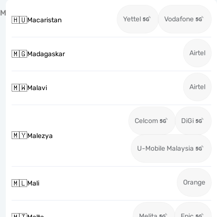
M
Yettel
Vodafone
🇭🇺
Macaristan
Airtel
🇲🇬
Madagaskar
Airtel
🇲🇼
Malavi
Celcom
DiGi
🇲🇾
Malezya
U-Mobile Malaysia
Orange
🇲🇱
Mali
Melita
Epic