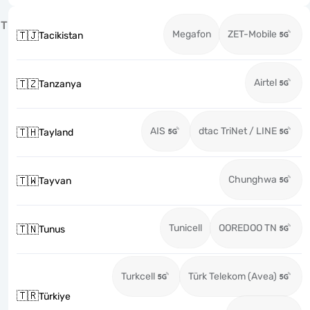
T
Megafon
ZET-Mobile
🇹🇯
Tacikistan
Airtel
🇹🇿
Tanzanya
AIS
dtac TriNet / LINE
🇹🇭
Tayland
Chunghwa
🇹🇼
Tayvan
Tunicell
OOREDOO TN
🇹🇳
Tunus
Turkcell
Türk Telekom (Avea)
🇹🇷
Türkiye