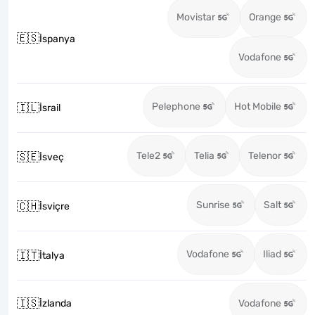
Movistar
Orange
🇪🇸
İspanya
Vodafone
Pelephone
Hot Mobile
🇮🇱
İsrail
Tele2
Telia
Telenor
🇸🇪
İsveç
Sunrise
Salt
🇨🇭
İsviçre
Vodafone
Iliad
🇮🇹
İtalya
🇮🇸
İzlanda
Vodafone