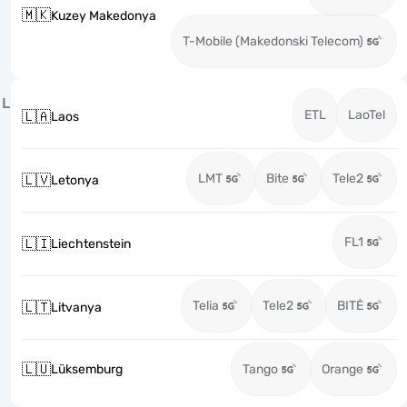
🇲🇰
Kuzey Makedonya
T-Mobile (Makedonski Telecom)
L
ETL
LaoTel
🇱🇦
Laos
LMT
Bite
Tele2
🇱🇻
Letonya
FL1
🇱🇮
Liechtenstein
Telia
Tele2
BITĖ
🇱🇹
Litvanya
🇱🇺
Lüksemburg
Tango
Orange