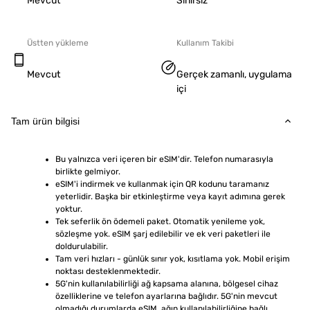
Mevcut
Sınırsız
Üstten yükleme
Kullanım Takibi
Mevcut
Gerçek zamanlı, uygulama
içi
Tam ürün bilgisi
Bu yalnızca veri içeren bir eSIM'dir. Telefon numarasıyla 
birlikte gelmiyor.
eSIM'i indirmek ve kullanmak için QR kodunu taramanız 
yeterlidir. Başka bir etkinleştirme veya kayıt adımına gerek 
yoktur.
Tek seferlik ön ödemeli paket. Otomatik yenileme yok, 
sözleşme yok. eSIM şarj edilebilir ve ek veri paketleri ile 
doldurulabilir.
Tam veri hızları - günlük sınır yok, kısıtlama yok. Mobil erişim 
noktası desteklenmektedir.
5G'nin kullanılabilirliği ağ kapsama alanına, bölgesel cihaz 
özelliklerine ve telefon ayarlarına bağlıdır. 5G'nin mevcut 
olmadığı durumlarda eSIM, ağın kullanılabilirliğine bağlı 