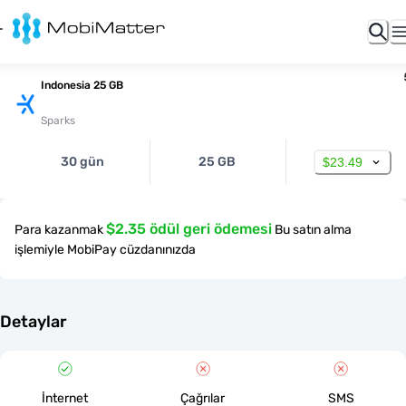
Indonesia 25 GB
Sparks
30 gün
25 GB
$23.49
$2.35 ödül geri ödemesi
Para kazanmak
Bu satın alma
işlemiyle MobiPay cüzdanınızda
Detaylar
İnternet
Çağrılar
SMS