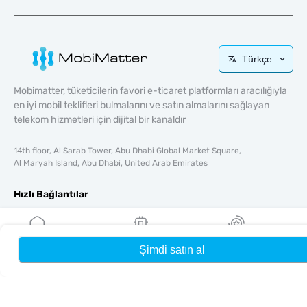
Türkçe
Mobimatter, tüketicilerin favori e-ticaret platformları aracılığıyla
en iyi mobil teklifleri bulmalarını ve satın almalarını sağlayan
telekom hizmetleri için dijital bir kanaldır
14th floor, Al Sarab Tower, Abu Dhabi Global Market Square,
Al Maryah Island, Abu Dhabi, United Arab Emirates
Hızlı Bağlantılar
Blog
Rehberler
Şimdi satın al
Ana Sayfa
eSIM'lerim
Ödüller
Hakkında
Yardım & Destek
Şartlar & koşullar
Gizlilik Politikası