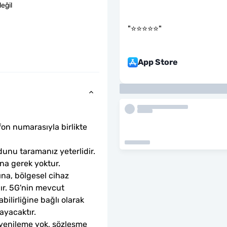
eğil
"
⭐️⭐️⭐️⭐️⭐️
"
App Store
fon numarasıyla birlikte 
unu taramanız yeterlidir. 
ına gerek yoktur.
ına, bölgesel cihaz 
dır. 5G'nin mevcut 
ilirliğine bağlı olarak 
ayacaktır.
 yenileme yok, sözleşme 