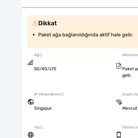
Dikkat
Paket ağa bağlanıldığında aktif hale gelir.
Ağ
Aktivasyo
5G/4G/LTE
Paket ağ
gelir.
IP Yönlendirme
Erişim no
Singapur
Mevcut
Hız
Üstten y