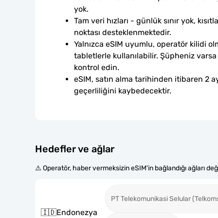
yok.
Tam veri hızları - günlük sınır yok, kısıtl
noktası desteklenmektedir.
Yalnızca eSIM uyumlu, operatör kilidi ol
tabletlerle kullanılabilir. Şüpheniz var
kontrol edin.
eSIM, satın alma tarihinden itibaren 2 ay
geçerliliğini kaybedecektir.
Hedefler ve ağlar
⚠️ Operatör, haber vermeksizin eSIM'in bağlandığı ağları değiş
PT Telekomunikasi Selular (Telkom
🇮🇩
Endonezya