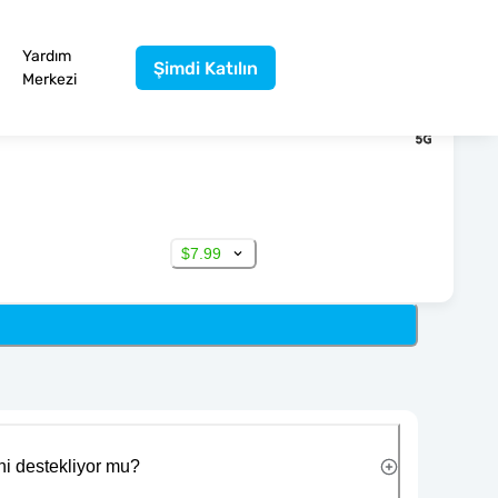
Yardım
Şimdi Katılın
Merkezi
$7.99
ni destekliyor mu?