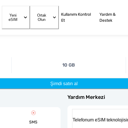
Kullanımı Kontrol
Yardım &
Yeni
Ortak
eSIM
Olun
Et
Destek
10 GB
Şimdi satın al
Yardım Merkezi
Telefonum eSIM teknolojisi
SMS