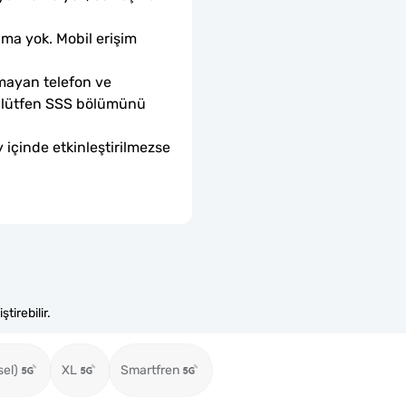
ama yok. Mobil erişim 
mayan telefon ve 
sa lütfen SSS bölümünü 
 içinde etkinleştirilmezse 
tirebilir.
sel)
XL
Smartfren