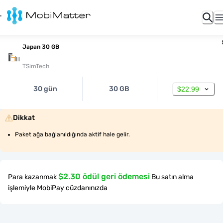
Japan 30 GB
TSimTech
30 gün
30 GB
$22.99
Dikkat
Paket ağa bağlanıldığında aktif hale gelir.
$2.30 ödül geri ödemesi
Para kazanmak
Bu satın alma
işlemiyle MobiPay cüzdanınızda