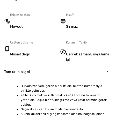
Erişim noktası
Hız
Mevcut
Sınırsız
Üstten yükleme
Kullanım Takibi
Müsait değil
Gerçek zamanlı, uygulama
içi
Tam ürün bilgisi
Bu yalnızca veri içeren bir eSIM'dir. Telefon numarasıyla 
birlikte gelmiyor.
eSIM'i indirmek ve kullanmak için QR kodunu taramanız 
yeterlidir. Başka bir etkinleştirme veya kayıt adımına gerek 
yoktur.
Geçerlilik ilk veri kullanımıyla başlayacaktır.
5G'nin kullanılabilirliği ağ kapsama alanına, bölgesel cihaz 