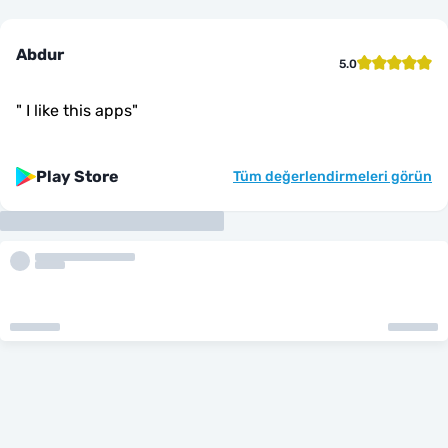
Abdur
5.0
"
I like this apps
"
Play Store
Tüm değerlendirmeleri görün