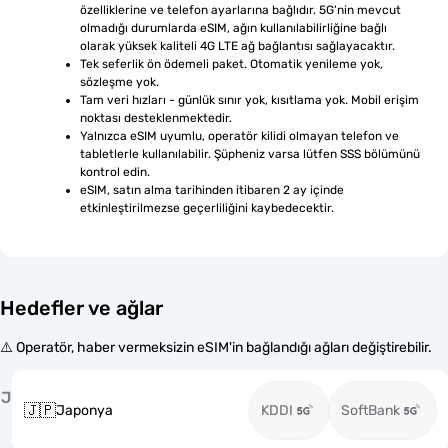
özelliklerine ve telefon ayarlarına bağlıdır. 5G'nin mevcut 
olmadığı durumlarda eSIM, ağın kullanılabilirliğine bağlı 
olarak yüksek kaliteli 4G LTE ağ bağlantısı sağlayacaktır.
Tek seferlik ön ödemeli paket. Otomatik yenileme yok, 
sözleşme yok.
Tam veri hızları - günlük sınır yok, kısıtlama yok. Mobil erişim 
noktası desteklenmektedir.
Yalnızca eSIM uyumlu, operatör kilidi olmayan telefon ve 
tabletlerle kullanılabilir. Şüpheniz varsa lütfen SSS bölümünü 
kontrol edin.
eSIM, satın alma tarihinden itibaren 2 ay içinde 
etkinleştirilmezse geçerliliğini kaybedecektir.
Hedefler ve ağlar
⚠️ Operatör, haber vermeksizin eSIM'in bağlandığı ağları değiştirebilir.
J
🇯🇵
Japonya
KDDI
SoftBank