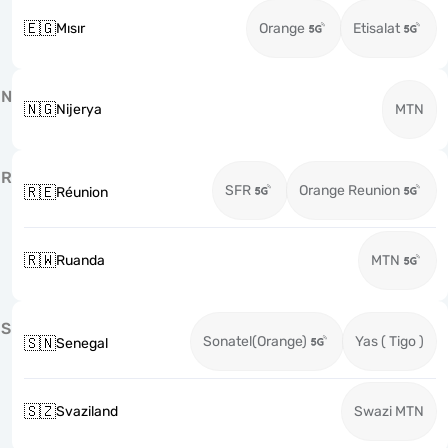
🇪🇬
Mısır
Orange
Etisalat
N
🇳🇬
Nijerya
MTN
R
SFR
Orange Reunion
🇷🇪
Réunion
🇷🇼
Ruanda
MTN
S
Sonatel(Orange)
Yas ( Tigo )
🇸🇳
Senegal
🇸🇿
Svaziland
Swazi MTN