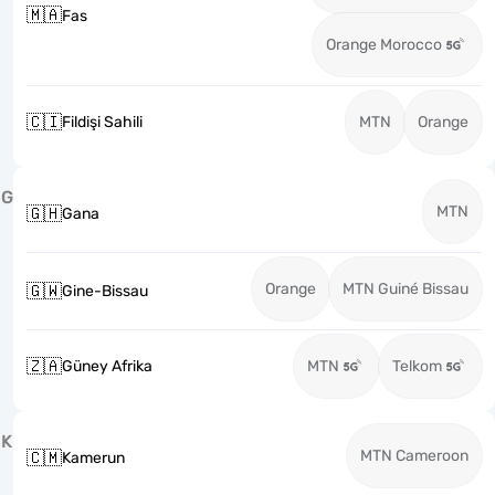
🇲🇦
Fas
Orange Morocco
🇨🇮
Fildişi Sahili
MTN
Orange
G
MTN
🇬🇭
Gana
Orange
MTN Guiné Bissau
🇬🇼
Gine-Bissau
🇿🇦
Güney Afrika
MTN
Telkom
K
MTN Cameroon
🇨🇲
Kamerun