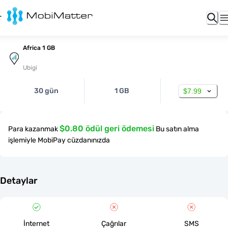
Africa 1 GB
Ubigi
30 gün
1 GB
$7.99
$0.80 ödül geri ödemesi
Para kazanmak
Bu satın alma
işlemiyle MobiPay cüzdanınızda
Detaylar
İnternet
Çağrılar
SMS