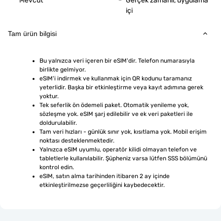
Mevcut
Gerçek zamanlı, uygulama
içi
Tam ürün bilgisi
Bu yalnızca veri içeren bir eSIM'dir. Telefon numarasıyla 
birlikte gelmiyor.
eSIM'i indirmek ve kullanmak için QR kodunu taramanız 
yeterlidir. Başka bir etkinleştirme veya kayıt adımına gerek 
yoktur.
Tek seferlik ön ödemeli paket. Otomatik yenileme yok, 
sözleşme yok. eSIM şarj edilebilir ve ek veri paketleri ile 
doldurulabilir.
Tam veri hızları - günlük sınır yok, kısıtlama yok. Mobil erişim 
noktası desteklenmektedir.
Yalnızca eSIM uyumlu, operatör kilidi olmayan telefon ve 
tabletlerle kullanılabilir. Şüpheniz varsa lütfen SSS bölümünü 
kontrol edin.
eSIM, satın alma tarihinden itibaren 2 ay içinde 
etkinleştirilmezse geçerliliğini kaybedecektir.