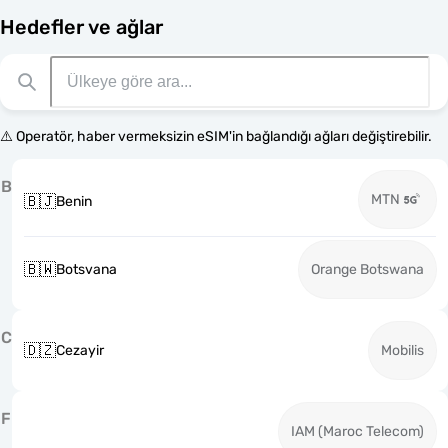
Hedefler ve ağlar
⚠️ Operatör, haber vermeksizin eSIM'in bağlandığı ağları değiştirebilir.
B
MTN
🇧🇯
Benin
🇧🇼
Botsvana
Orange Botswana
C
🇩🇿
Cezayir
Mobilis
F
IAM (Maroc Telecom)