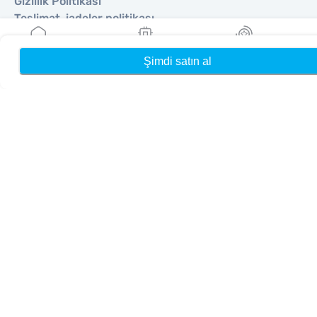
Gizlilik Politikası
Teslimat, iadeler politikası
Site haritası
Bağlı Kuruluş
Şimdi satın al
Ana Sayfa
eSIM'lerim
Ödüller
Hedefler
Ortak Olun
Satıcılar İçin MobiMatter
İşletmeler İçin MobiMatter
Bağlı Kuruluşlar için MobiMatter
Bölgeler
Avrupa için eSIM
Asya için eSIM
Amerika için eSIM
Orta Doğu için eSIM