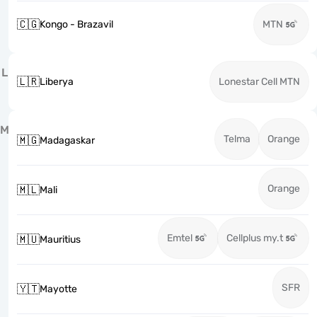
🇨🇬
Kongo - Brazavil
MTN
L
🇱🇷
Liberya
Lonestar Cell MTN
M
Telma
Orange
🇲🇬
Madagaskar
Orange
🇲🇱
Mali
Emtel
Cellplus my.t
🇲🇺
Mauritius
SFR
🇾🇹
Mayotte