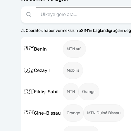
⚠️ Operatör, haber vermeksizin eSIM'in bağlandığı ağları değiş
🇧🇯
Benin
MTN
🇩🇿
Cezayir
Mobilis
🇨🇮
Fildişi Sahili
MTN
Orange
🇬🇼
Gine-Bissau
Orange
MTN Guiné Bissau