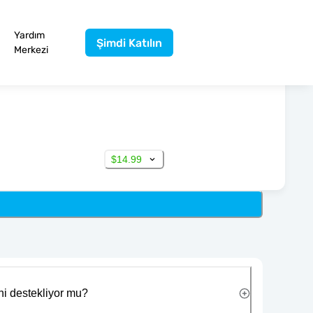
Yardım
Şimdi Katılın
Merkezi
$14.99
ni destekliyor mu?