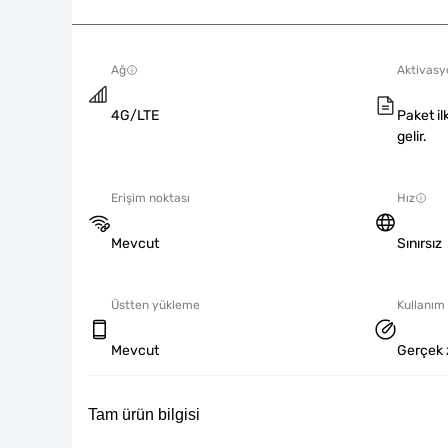
Ağ
Aktivasyo
4G/LTE
Paket il
gelir.
Erişim noktası
Hız
Mevcut
Sınırsız
Üstten yükleme
Kullanım 
Mevcut
Gerçek 
Tam ürün bilgisi