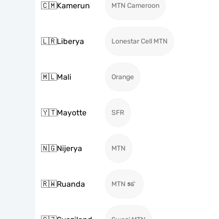
🇨🇲
Kamerun
MTN Cameroon
🇱🇷
Liberya
Lonestar Cell MTN
🇲🇱
Mali
Orange
🇾🇹
Mayotte
SFR
🇳🇬
Nijerya
MTN
🇷🇼
Ruanda
MTN