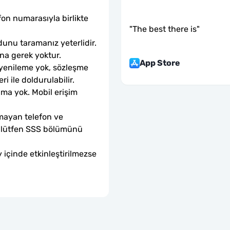
fon numarasıyla birlikte 
"
The best there is
"
unu taramanız yeterlidir. 
ına gerek yoktur.
App Store
 yenileme yok, sözleşme 
ri ile doldurulabilir.
ama yok. Mobil erişim 
mayan telefon ve 
sa lütfen SSS bölümünü 
 içinde etkinleştirilmezse 