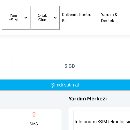
Kullanımı Kontrol
Yardım &
Yeni
Ortak
eSIM
Olun
Et
Destek
3 GB
Şimdi satın al
Yardım Merkezi
Telefonum eSIM teknolojisi
SMS