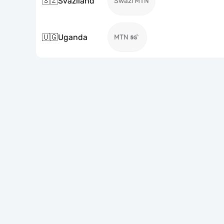
🇸🇿
Svaziland
Swazi MTN
🇺🇬
Uganda
MTN