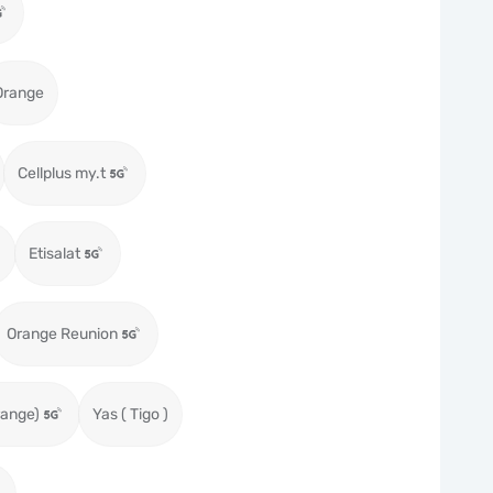
Orange
Cellplus my.t
Etisalat
Orange Reunion
range)
Yas ( Tigo )