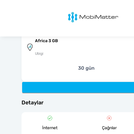
MobiMatter
Africa 3 GB
Ubigi
30 gün
Detaylar
İnternet
Çağrılar