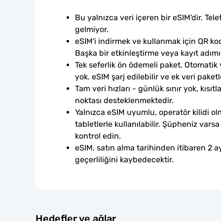
Bu yalnızca veri içeren bir eSIM'dir. Tele
gelmiyor.
eSIM'i indirmek ve kullanmak için QR kod
Başka bir etkinleştirme veya kayıt adım
Tek seferlik ön ödemeli paket. Otomatik
yok. eSIM şarj edilebilir ve ek veri paketle
Tam veri hızları - günlük sınır yok, kısıtl
noktası desteklenmektedir.
Yalnızca eSIM uyumlu, operatör kilidi ol
tabletlerle kullanılabilir. Şüpheniz var
kontrol edin.
eSIM, satın alma tarihinden itibaren 2 ay
geçerliliğini kaybedecektir.
Hedefler ve ağlar