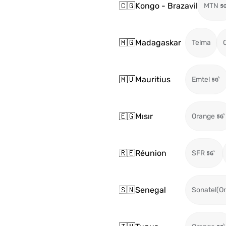
🇨🇬
Kongo - Brazavil
MTN
🇲🇬
Madagaskar
Telma
🇲🇺
Mauritius
Emtel
🇪🇬
Mısır
Orange
🇷🇪
Réunion
SFR
🇸🇳
Senegal
Sonatel(O