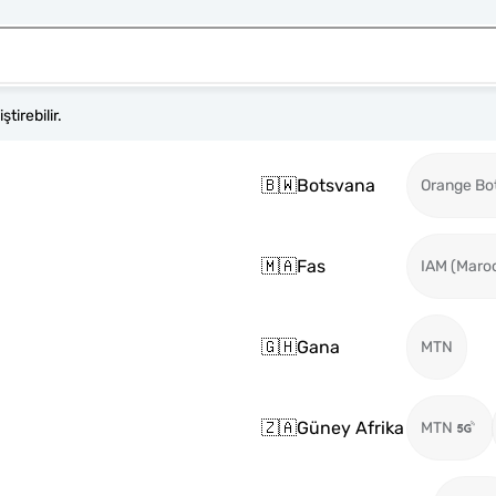
tirebilir.
🇧🇼
Botsvana
Orange Bo
🇲🇦
Fas
IAM (Maro
🇬🇭
Gana
MTN
🇿🇦
Güney Afrika
MTN