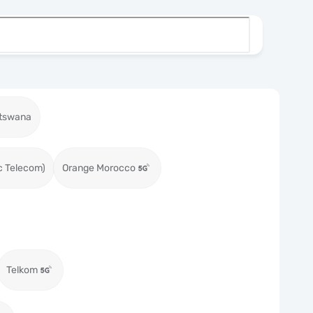
tswana
c Telecom)
Orange Morocco
Telkom