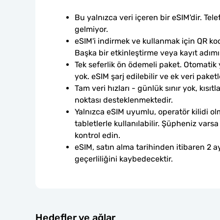
Bu yalnızca veri içeren bir eSIM'dir. Tele
gelmiyor.
eSIM'i indirmek ve kullanmak için QR kod
Başka bir etkinleştirme veya kayıt adım
Tek seferlik ön ödemeli paket. Otomatik
yok. eSIM şarj edilebilir ve ek veri paketle
Tam veri hızları - günlük sınır yok, kısıtl
noktası desteklenmektedir.
Yalnızca eSIM uyumlu, operatör kilidi ol
tabletlerle kullanılabilir. Şüpheniz var
kontrol edin.
eSIM, satın alma tarihinden itibaren 2 ay
geçerliliğini kaybedecektir.
Hedefler ve ağlar