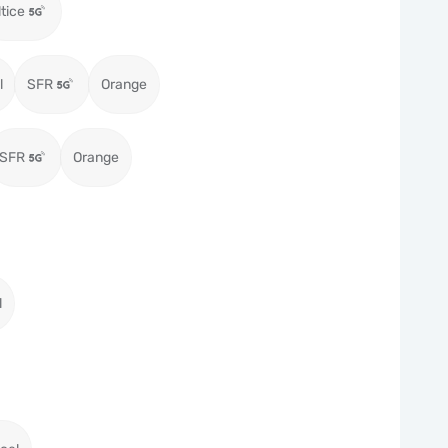
ltice
l
SFR
Orange
SFR
Orange
l