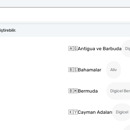
tirebilir.
🇦🇬
Antigua ve Barbuda
Di
🇧🇸
Bahamalar
Aliv
🇧🇲
Bermuda
Digicel B
🇰🇾
Cayman Adaları
Digicel