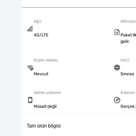
Ağ
Aktivasyo
4G/LTE
Paket il
gelir.
Erişim noktası
Hız
Mevcut
Sınırsız
Üstten yükleme
Kullanım 
Müsait değil
Gerçek 
Tam ürün bilgisi