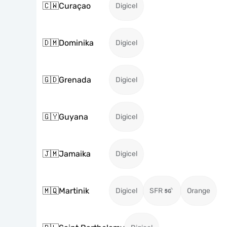
🇨🇼
Curaçao
Digicel
🇩🇲
Dominika
Digicel
🇬🇩
Grenada
Digicel
🇬🇾
Guyana
Digicel
🇯🇲
Jamaika
Digicel
🇲🇶
Martinik
Digicel
SFR
Orange