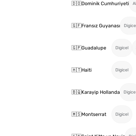
🇩🇴
Dominik Cumhuriyeti
A
🇬🇫
Fransız Guyanası
Digice
🇬🇵
Guadalupe
Digicel
🇭🇹
Haiti
Digicel
🇧🇶
Karayip Hollanda
Digice
🇲🇸
Montserrat
Digicel