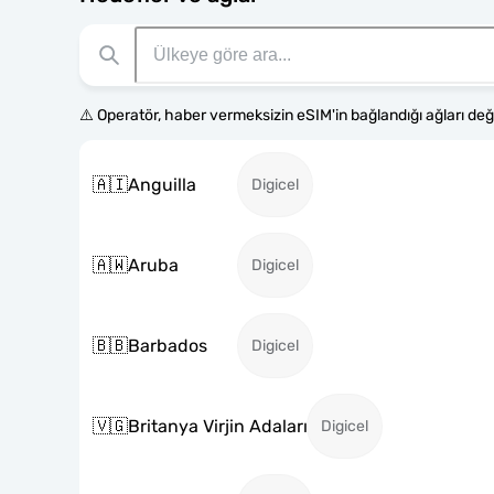
⚠️ Operatör, haber vermeksizin eSIM'in bağlandığı ağları değiş
🇦🇮
Anguilla
Digicel
🇦🇼
Aruba
Digicel
🇧🇧
Barbados
Digicel
🇻🇬
Britanya Virjin Adaları
Digicel