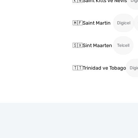
🇰🇳
Saint Kitts ve Nevis
Dig
🇲🇫
Saint Martin
Digicel
🇸🇽
Sint Maarten
Telcell
🇹🇹
Trinidad ve Tobago
Digi