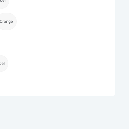
icel
Orange
cel