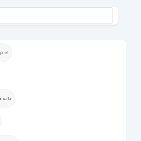
gicel
ermuda