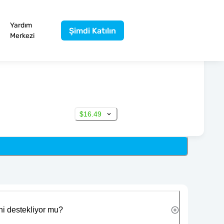
Yardım
Şimdi Katılın
Merkezi
$16.49
ni destekliyor mu?