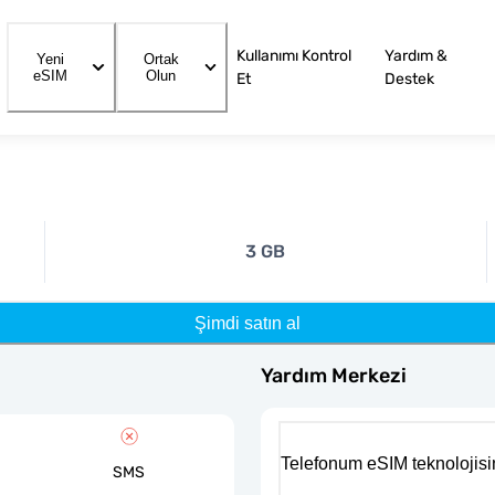
Kullanımı Kontrol
Yardım &
Yeni
Ortak
eSIM
Olun
Et
Destek
3 GB
Şimdi satın al
Yardım Merkezi
Telefonum eSIM teknolojisi
SMS