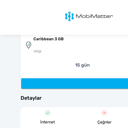
MobiMatter
Caribbean 3 GB
Ubigi
15 gün
Detaylar
İnternet
Çağrılar