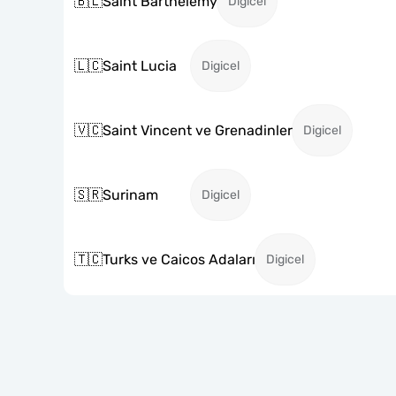
🇧🇱
Saint Barthelemy
Digicel
🇱🇨
Saint Lucia
Digicel
🇻🇨
Saint Vincent ve Grenadinler
Digicel
🇸🇷
Surinam
Digicel
🇹🇨
Turks ve Caicos Adaları
Digicel