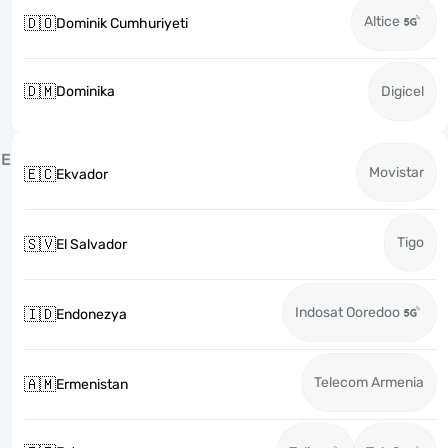
Altice
🇩🇴
Dominik Cumhuriyeti
🇩🇲
Dominika
Digicel
E
Movistar
🇪🇨
Ekvador
Tigo
🇸🇻
El Salvador
Indosat Ooredoo
🇮🇩
Endonezya
Telecom Armenia
🇦🇲
Ermenistan