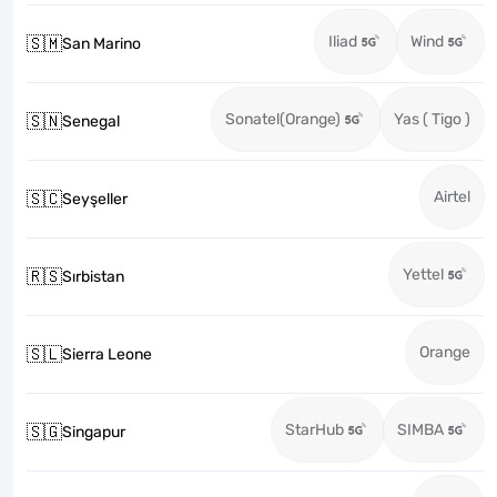
Iliad
Wind
🇸🇲
San Marino
Sonatel(Orange)
Yas ( Tigo )
🇸🇳
Senegal
Airtel
🇸🇨
Seyşeller
Yettel
🇷🇸
Sırbistan
Orange
🇸🇱
Sierra Leone
StarHub
SIMBA
🇸🇬
Singapur