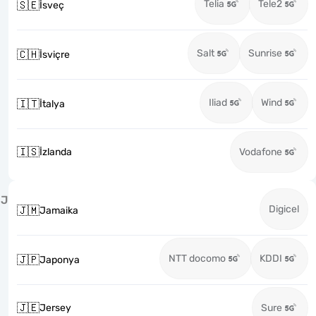
Telia
Tele2
🇸🇪
İsveç
Salt
Sunrise
🇨🇭
İsviçre
Iliad
Wind
🇮🇹
İtalya
🇮🇸
İzlanda
Vodafone
J
Digicel
🇯🇲
Jamaika
NTT docomo
KDDI
🇯🇵
Japonya
🇯🇪
Jersey
Sure