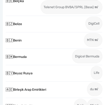
🇧🇪
Belçika
Telenet Group BVBA/SPRL (Base)
DigiCell
🇧🇿
Belize
MTN
🇧🇯
Benin
Digicel Bermuda
🇧🇲
Bermuda
Life
🇧🇾
Beyaz Rusya
du
🇦🇪
Birleşik Arap Emirlikleri