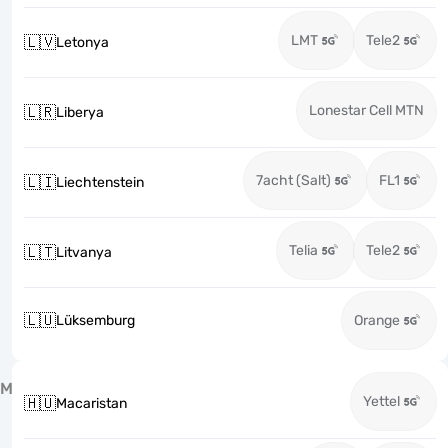
LMT
Tele2
🇱🇻
Letonya
Lonestar Cell MTN
🇱🇷
Liberya
7acht (Salt)
FL1
🇱🇮
Liechtenstein
Telia
Tele2
🇱🇹
Litvanya
🇱🇺
Lüksemburg
Orange
M
Yettel
🇭🇺
Macaristan