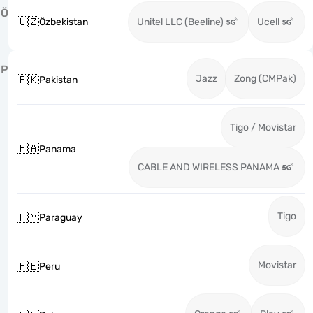
Ö
🇺🇿
Özbekistan
Unitel LLC (Beeline)
Ucell
P
Jazz
Zong (CMPak)
🇵🇰
Pakistan
Tigo / Movistar
🇵🇦
Panama
CABLE AND WIRELESS PANAMA
Tigo
🇵🇾
Paraguay
Movistar
🇵🇪
Peru