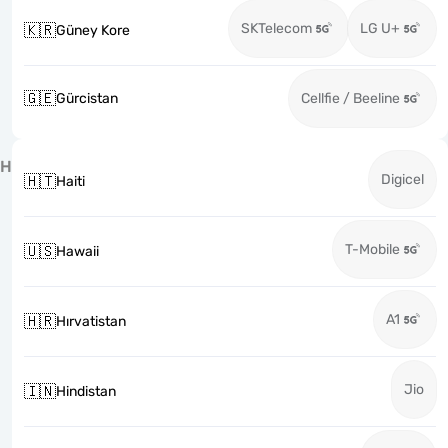
SKTelecom
LG U+
🇰🇷
Güney Kore
🇬🇪
Gürcistan
Cellfie / Beeline
H
Digicel
🇭🇹
Haiti
T-Mobile
🇺🇸
Hawaii
A1
🇭🇷
Hırvatistan
Jio
🇮🇳
Hindistan