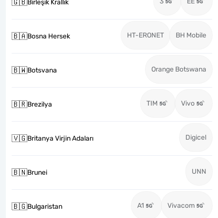
3
EE
🇬🇧
Birleşik Krallık
HT-ERONET
BH Mobile
🇧🇦
Bosna Hersek
Orange Botswana
🇧🇼
Botsvana
TIM
Vivo
🇧🇷
Brezilya
Digicel
🇻🇬
Britanya Virjin Adaları
UNN
🇧🇳
Brunei
A1
Vivacom
🇧🇬
Bulgaristan