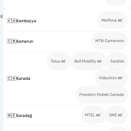
K
Metfone
🇰🇭
Kamboçya
MTN Cameroon
🇨🇲
Kamerun
Telus
Bell Mobility
Sasktel
Videotron
🇨🇦
Kanada
Freedom Mobile Canada
MTEL
ONE
🇲🇪
Karadağ