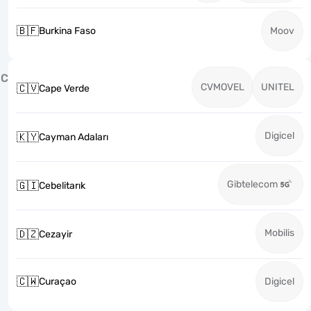
🇧🇫
Burkina Faso
Moov
C
CVMOVEL
UNITEL
🇨🇻
Cape Verde
Digicel
🇰🇾
Cayman Adaları
Gibtelecom
🇬🇮
Cebelitarık
Mobilis
🇩🇿
Cezayir
🇨🇼
Curaçao
Digicel