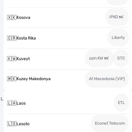
IPKO
🇽🇰
Kosova
Liberty
🇨🇷
Kosta Rika
zain KW
STC
🇰🇼
Kuveyt
🇲🇰
Kuzey Makedonya
A1 Macedonia (VIP)
L
ETL
🇱🇦
Laos
Econet Telecom
🇱🇸
Lesoto