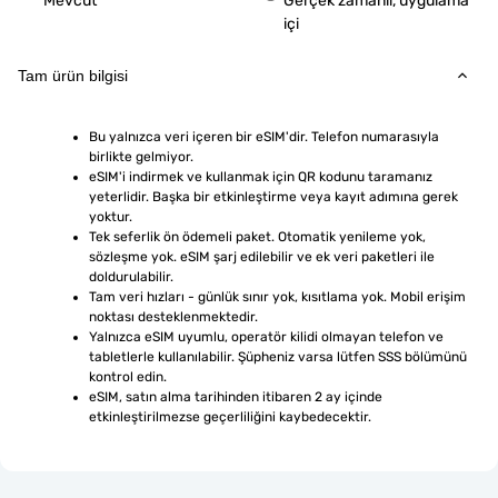
Mevcut
Gerçek zamanlı, uygulama
içi
Tam ürün bilgisi
Bu yalnızca veri içeren bir eSIM'dir. Telefon numarasıyla 
birlikte gelmiyor.
eSIM'i indirmek ve kullanmak için QR kodunu taramanız 
yeterlidir. Başka bir etkinleştirme veya kayıt adımına gerek 
yoktur.
Tek seferlik ön ödemeli paket. Otomatik yenileme yok, 
sözleşme yok. eSIM şarj edilebilir ve ek veri paketleri ile 
doldurulabilir.
Tam veri hızları - günlük sınır yok, kısıtlama yok. Mobil erişim 
noktası desteklenmektedir.
Yalnızca eSIM uyumlu, operatör kilidi olmayan telefon ve 
tabletlerle kullanılabilir. Şüpheniz varsa lütfen SSS bölümünü 
kontrol edin.
eSIM, satın alma tarihinden itibaren 2 ay içinde 
etkinleştirilmezse geçerliliğini kaybedecektir.