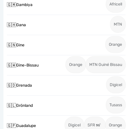
Africell
🇬🇲
Gambiya
MTN
🇬🇭
Gana
Orange
🇬🇳
Gine
Orange
MTN Guiné Bissau
🇬🇼
Gine-Bissau
Digicel
🇬🇩
Grenada
Tusass
🇬🇱
Grönland
Digicel
SFR
Orange
🇬🇵
Guadalupe