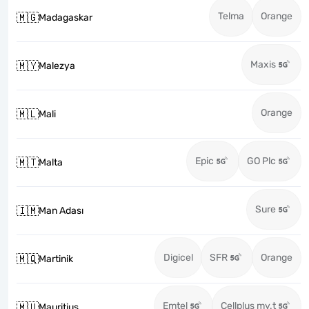
Telma
Orange
🇲🇬
Madagaskar
Maxis
🇲🇾
Malezya
Orange
🇲🇱
Mali
Epic
GO Plc
🇲🇹
Malta
Sure
🇮🇲
Man Adası
Digicel
SFR
Orange
🇲🇶
Martinik
Emtel
Cellplus my.t
🇲🇺
Mauritius