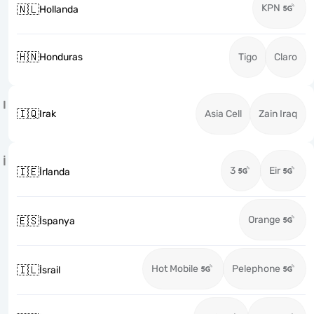
KPN
🇳🇱
Hollanda
🇭🇳
Honduras
Tigo
Claro
I
🇮🇶
Irak
Asia Cell
Zain Iraq
İ
3
Eir
🇮🇪
İrlanda
Orange
🇪🇸
İspanya
Hot Mobile
Pelephone
🇮🇱
İsrail