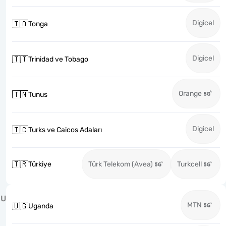
Digicel
🇹🇴
Tonga
Digicel
🇹🇹
Trinidad ve Tobago
Orange
🇹🇳
Tunus
Digicel
🇹🇨
Turks ve Caicos Adaları
🇹🇷
Türkiye
Türk Telekom (Avea)
Turkcell
U
MTN
🇺🇬
Uganda