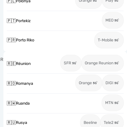
Orange
Play
🇵🇱
Polonya
MEO
🇵🇹
Portekiz
🇵🇷
Porto Riko
T-Mobile
R
SFR
Orange Reunion
🇷🇪
Réunion
Orange
DIGI
🇷🇴
Romanya
MTN
🇷🇼
Ruanda
🇷🇺
Rusya
Beeline
Tele2