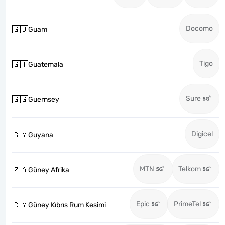
Docomo
🇬🇺
Guam
Tigo
🇬🇹
Guatemala
Sure
🇬🇬
Guernsey
Digicel
🇬🇾
Guyana
MTN
Telkom
🇿🇦
Güney Afrika
Epic
PrimeTel
🇨🇾
Güney Kıbrıs Rum Kesimi