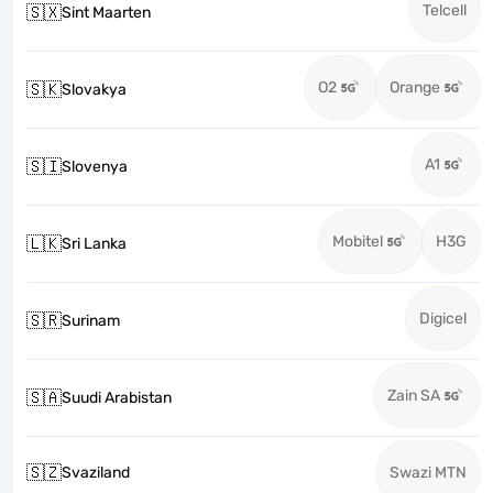
Telcell
🇸🇽
Sint Maarten
O2
Orange
🇸🇰
Slovakya
A1
🇸🇮
Slovenya
Mobitel
H3G
🇱🇰
Sri Lanka
Digicel
🇸🇷
Surinam
Zain SA
🇸🇦
Suudi Arabistan
🇸🇿
Svaziland
Swazi MTN