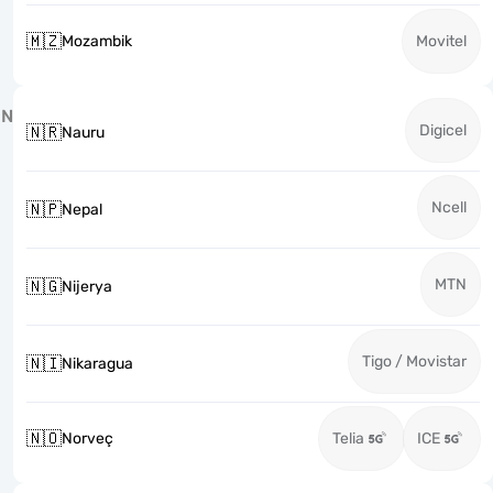
🇲🇿
Mozambik
Movitel
N
Digicel
🇳🇷
Nauru
Ncell
🇳🇵
Nepal
MTN
🇳🇬
Nijerya
Tigo / Movistar
🇳🇮
Nikaragua
🇳🇴
Norveç
Telia
ICE