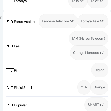
🇪🇪
Estonya
Telia
Tele2
F
Faroese Telecom
Foroya Tele
🇫🇴
Faroe Adaları
IAM (Maroc Telecom)
🇲🇦
Fas
Orange Morocco
Digicel
🇫🇯
Fiji
MTN
Orange
🇨🇮
Fildişi Sahili
SMART
🇵🇭
Filipinler