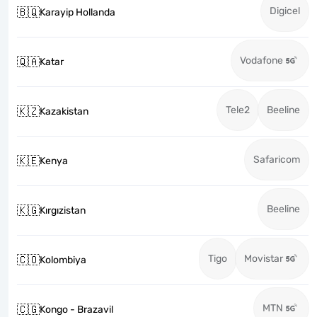
Digicel
🇧🇶
Karayip Hollanda
Vodafone
🇶🇦
Katar
Tele2
Beeline
🇰🇿
Kazakistan
Safaricom
🇰🇪
Kenya
Beeline
🇰🇬
Kırgızistan
Tigo
Movistar
🇨🇴
Kolombiya
MTN
🇨🇬
Kongo - Brazavil