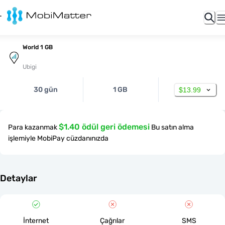
World 1 GB
Ubigi
30 gün
1 GB
$13.99
$1.40 ödül geri ödemesi
Para kazanmak
Bu satın alma
işlemiyle MobiPay cüzdanınızda
Detaylar
İnternet
Çağrılar
SMS