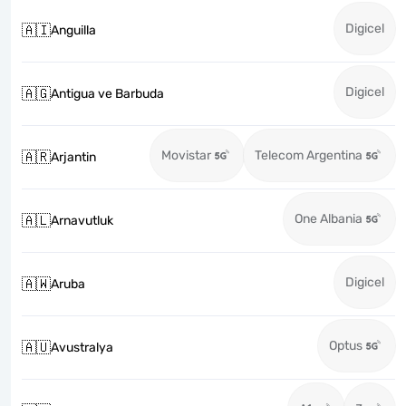
Digicel
🇦🇮
Anguilla
Digicel
🇦🇬
Antigua ve Barbuda
Movistar
Telecom Argentina
🇦🇷
Arjantin
One Albania
🇦🇱
Arnavutluk
Digicel
🇦🇼
Aruba
Optus
🇦🇺
Avustralya