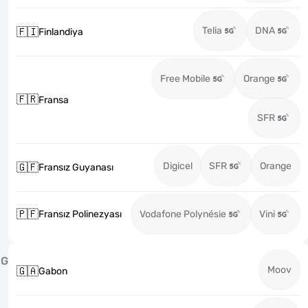
Telia
DNA
🇫🇮
Finlandiya
Free Mobile
Orange
🇫🇷
Fransa
SFR
Digicel
SFR
Orange
🇬🇫
Fransız Guyanası
🇵🇫
Fransız Polinezyası
Vodafone Polynésie
Vini
G
Moov
🇬🇦
Gabon