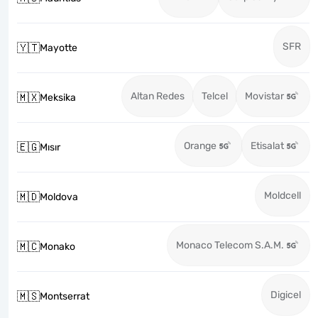
SFR
🇾🇹
Mayotte
Altan Redes
Telcel
Movistar
🇲🇽
Meksika
Orange
Etisalat
🇪🇬
Mısır
Moldcell
🇲🇩
Moldova
Monaco Telecom S.A.M.
🇲🇨
Monako
Digicel
🇲🇸
Montserrat