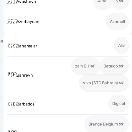
A1
3
🇦🇹
Avusturya
🇦🇿
Azerbaycan
Azercell
B
Aliv
🇧🇸
Bahamalar
zain BH
Batelco
🇧🇭
Bahreyn
Viva (STC Bahrain)
Digicel
🇧🇧
Barbados
Orange Belgium