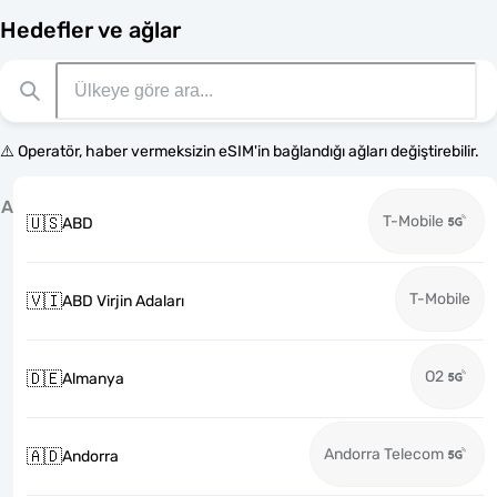
Hedefler ve ağlar
⚠️ Operatör, haber vermeksizin eSIM'in bağlandığı ağları değiştirebilir.
A
T-Mobile
🇺🇸
ABD
T-Mobile
🇻🇮
ABD Virjin Adaları
O2
🇩🇪
Almanya
Andorra Telecom
🇦🇩
Andorra