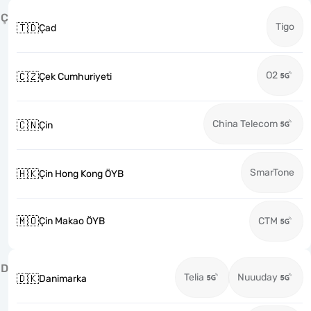
Ç
Tigo
🇹🇩
Çad
O2
🇨🇿
Çek Cumhuriyeti
China Telecom
🇨🇳
Çin
SmarTone
🇭🇰
Çin Hong Kong ÖYB
🇲🇴
Çin Makao ÖYB
CTM
D
Telia
Nuuuday
🇩🇰
Danimarka