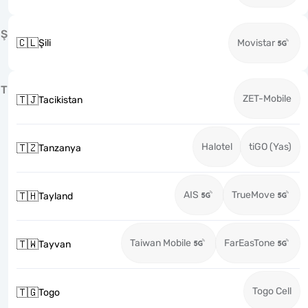
Ş
🇨🇱
Şili
Movistar
T
ZET-Mobile
🇹🇯
Tacikistan
Halotel
tiGO (Yas)
🇹🇿
Tanzanya
AIS
TrueMove
🇹🇭
Tayland
Taiwan Mobile
FarEasTone
🇹🇼
Tayvan
Togo Cell
🇹🇬
Togo