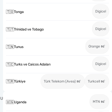
Digicel
🇹🇴
Tonga
Digicel
🇹🇹
Trinidad ve Tobago
Orange
🇹🇳
Tunus
Digicel
🇹🇨
Turks ve Caicos Adaları
🇹🇷
Türkiye
Türk Telekom (Avea)
Turkcell
U
MTN
🇺🇬
Uganda