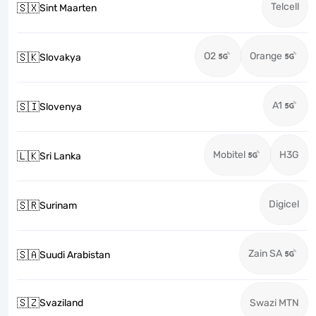
Telcell
🇸🇽
Sint Maarten
O2
Orange
🇸🇰
Slovakya
A1
🇸🇮
Slovenya
Mobitel
H3G
🇱🇰
Sri Lanka
Digicel
🇸🇷
Surinam
Zain SA
🇸🇦
Suudi Arabistan
🇸🇿
Svaziland
Swazi MTN