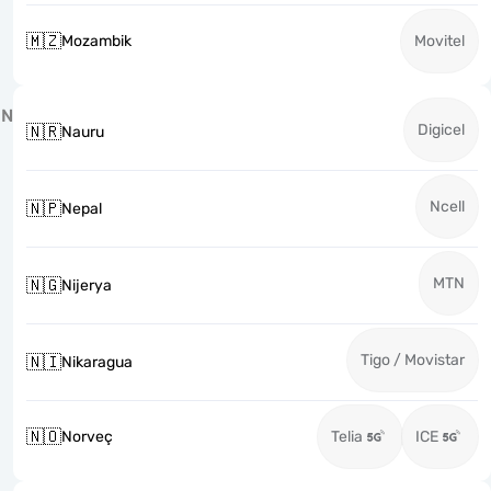
🇲🇿
Mozambik
Movitel
N
Digicel
🇳🇷
Nauru
Ncell
🇳🇵
Nepal
MTN
🇳🇬
Nijerya
Tigo / Movistar
🇳🇮
Nikaragua
🇳🇴
Norveç
Telia
ICE