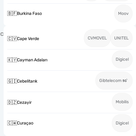
🇧🇫
Burkina Faso
Moov
C
CVMOVEL
UNITEL
🇨🇻
Cape Verde
Digicel
🇰🇾
Cayman Adaları
Gibtelecom
🇬🇮
Cebelitarık
Mobilis
🇩🇿
Cezayir
🇨🇼
Curaçao
Digicel