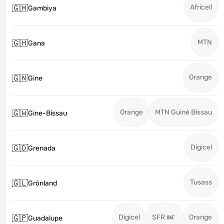
Africell
🇬🇲
Gambiya
MTN
🇬🇭
Gana
Orange
🇬🇳
Gine
Orange
MTN Guiné Bissau
🇬🇼
Gine-Bissau
Digicel
🇬🇩
Grenada
Tusass
🇬🇱
Grönland
Digicel
SFR
Orange
🇬🇵
Guadalupe