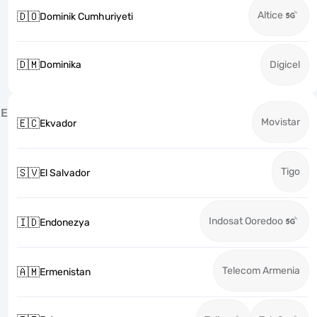
Altice
🇩🇴
Dominik Cumhuriyeti
🇩🇲
Dominika
Digicel
E
Movistar
🇪🇨
Ekvador
Tigo
🇸🇻
El Salvador
Indosat Ooredoo
🇮🇩
Endonezya
Telecom Armenia
🇦🇲
Ermenistan