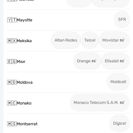
SFR
🇾🇹
Mayotte
Altan Redes
Telcel
Movistar
🇲🇽
Meksika
Orange
Etisalat
🇪🇬
Mısır
Moldcell
🇲🇩
Moldova
Monaco Telecom S.A.M.
🇲🇨
Monako
Digicel
🇲🇸
Montserrat