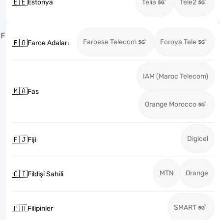
🇪🇪
Estonya
Telia
Tele2
F
Faroese Telecom
Foroya Tele
🇫🇴
Faroe Adaları
IAM (Maroc Telecom)
🇲🇦
Fas
Orange Morocco
Digicel
🇫🇯
Fiji
MTN
Orange
🇨🇮
Fildişi Sahili
SMART
🇵🇭
Filipinler