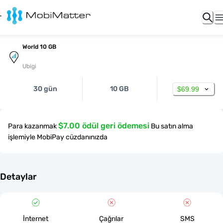
World 10 GB
Ubigi
30 gün
10 GB
$69.99
$7.00 ödül geri ödemesi
Para kazanmak
Bu satın alma
işlemiyle MobiPay cüzdanınızda
Detaylar
İnternet
Çağrılar
SMS