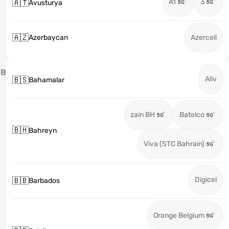
A1
3
🇦🇹
Avusturya
🇦🇿
Azerbaycan
Azercell
B
Aliv
🇧🇸
Bahamalar
zain BH
Batelco
🇧🇭
Bahreyn
Viva (STC Bahrain)
Digicel
🇧🇧
Barbados
Orange Belgium