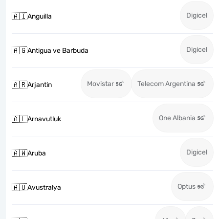
Digicel
🇦🇮
Anguilla
Digicel
🇦🇬
Antigua ve Barbuda
Movistar
Telecom Argentina
🇦🇷
Arjantin
One Albania
🇦🇱
Arnavutluk
Digicel
🇦🇼
Aruba
Optus
🇦🇺
Avustralya