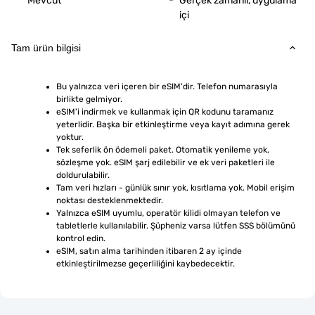
Mevcut
Gerçek zamanlı, uygulama
içi
Tam ürün bilgisi
Bu yalnızca veri içeren bir eSIM'dir. Telefon numarasıyla 
birlikte gelmiyor.
eSIM'i indirmek ve kullanmak için QR kodunu taramanız 
yeterlidir. Başka bir etkinleştirme veya kayıt adımına gerek 
yoktur.
Tek seferlik ön ödemeli paket. Otomatik yenileme yok, 
sözleşme yok. eSIM şarj edilebilir ve ek veri paketleri ile 
doldurulabilir.
Tam veri hızları - günlük sınır yok, kısıtlama yok. Mobil erişim 
noktası desteklenmektedir.
Yalnızca eSIM uyumlu, operatör kilidi olmayan telefon ve 
tabletlerle kullanılabilir. Şüpheniz varsa lütfen SSS bölümünü 
kontrol edin.
eSIM, satın alma tarihinden itibaren 2 ay içinde 
etkinleştirilmezse geçerliliğini kaybedecektir.