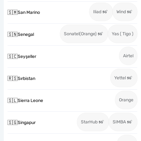
Iliad
Wind
🇸🇲
San Marino
Sonatel(Orange)
Yas ( Tigo )
🇸🇳
Senegal
Airtel
🇸🇨
Seyşeller
Yettel
🇷🇸
Sırbistan
Orange
🇸🇱
Sierra Leone
StarHub
SIMBA
🇸🇬
Singapur