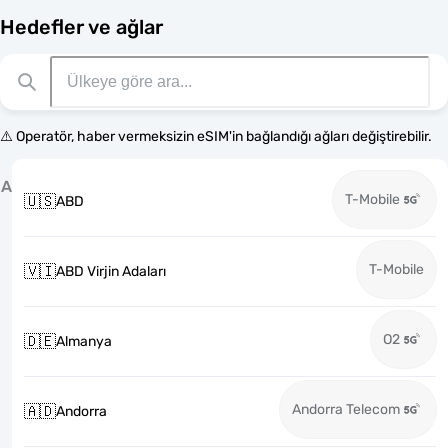
Hedefler ve ağlar
⚠️ Operatör, haber vermeksizin eSIM'in bağlandığı ağları değiştirebilir.
A
T-Mobile
🇺🇸
ABD
T-Mobile
🇻🇮
ABD Virjin Adaları
O2
🇩🇪
Almanya
Andorra Telecom
🇦🇩
Andorra