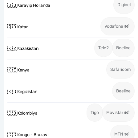
Digicel
🇧🇶
Karayip Hollanda
Vodafone
🇶🇦
Katar
Tele2
Beeline
🇰🇿
Kazakistan
Safaricom
🇰🇪
Kenya
Beeline
🇰🇬
Kırgızistan
Tigo
Movistar
🇨🇴
Kolombiya
MTN
🇨🇬
Kongo - Brazavil