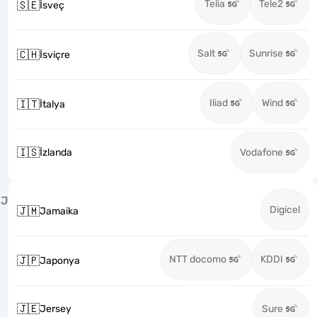
Telia
Tele2
🇸🇪
İsveç
Salt
Sunrise
🇨🇭
İsviçre
Iliad
Wind
🇮🇹
İtalya
🇮🇸
İzlanda
Vodafone
J
Digicel
🇯🇲
Jamaika
NTT docomo
KDDI
🇯🇵
Japonya
🇯🇪
Jersey
Sure