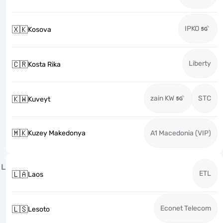
IPKO
🇽🇰
Kosova
Liberty
🇨🇷
Kosta Rika
zain KW
STC
🇰🇼
Kuveyt
🇲🇰
Kuzey Makedonya
A1 Macedonia (VIP)
L
ETL
🇱🇦
Laos
Econet Telecom
🇱🇸
Lesoto