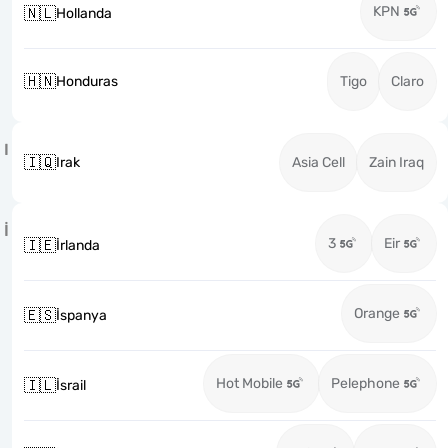
KPN
🇳🇱
Hollanda
🇭🇳
Honduras
Tigo
Claro
I
🇮🇶
Irak
Asia Cell
Zain Iraq
İ
3
Eir
🇮🇪
İrlanda
Orange
🇪🇸
İspanya
Hot Mobile
Pelephone
🇮🇱
İsrail