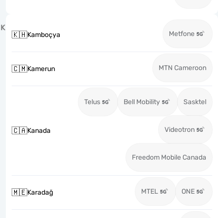
K
Metfone
🇰🇭
Kamboçya
MTN Cameroon
🇨🇲
Kamerun
Telus
Bell Mobility
Sasktel
Videotron
🇨🇦
Kanada
Freedom Mobile Canada
MTEL
ONE
🇲🇪
Karadağ