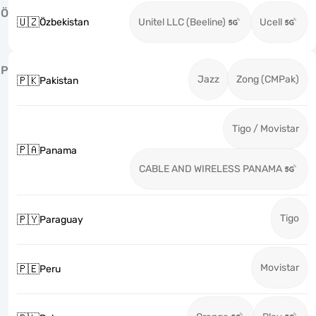
Ö
🇺🇿
Özbekistan
Unitel LLC (Beeline)
Ucell
P
Jazz
Zong (CMPak)
🇵🇰
Pakistan
Tigo / Movistar
🇵🇦
Panama
CABLE AND WIRELESS PANAMA
Tigo
🇵🇾
Paraguay
Movistar
🇵🇪
Peru