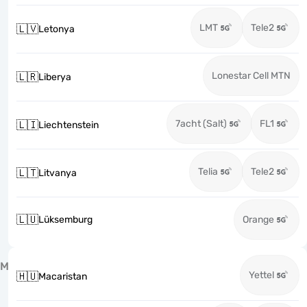
LMT
Tele2
🇱🇻
Letonya
Lonestar Cell MTN
🇱🇷
Liberya
7acht (Salt)
FL1
🇱🇮
Liechtenstein
Telia
Tele2
🇱🇹
Litvanya
🇱🇺
Lüksemburg
Orange
M
Yettel
🇭🇺
Macaristan