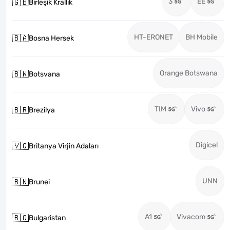
3
EE
🇬🇧
Birleşik Krallık
HT-ERONET
BH Mobile
🇧🇦
Bosna Hersek
Orange Botswana
🇧🇼
Botsvana
TIM
Vivo
🇧🇷
Brezilya
Digicel
🇻🇬
Britanya Virjin Adaları
UNN
🇧🇳
Brunei
A1
Vivacom
🇧🇬
Bulgaristan