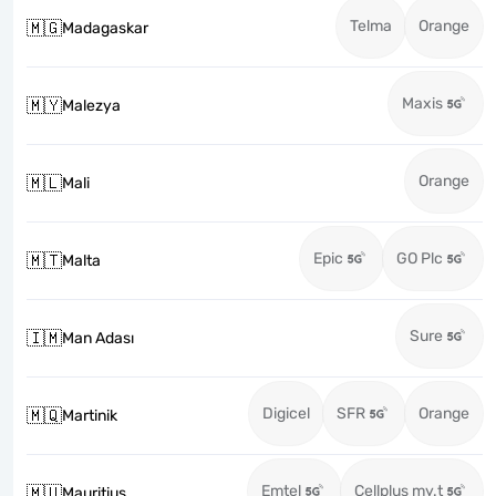
Telma
Orange
🇲🇬
Madagaskar
Maxis
🇲🇾
Malezya
Orange
🇲🇱
Mali
Epic
GO Plc
🇲🇹
Malta
Sure
🇮🇲
Man Adası
Digicel
SFR
Orange
🇲🇶
Martinik
Emtel
Cellplus my.t
🇲🇺
Mauritius