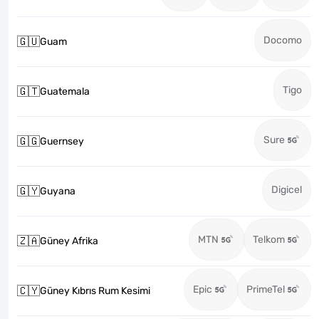
Docomo
🇬🇺
Guam
Tigo
🇬🇹
Guatemala
Sure
🇬🇬
Guernsey
Digicel
🇬🇾
Guyana
MTN
Telkom
🇿🇦
Güney Afrika
Epic
PrimeTel
🇨🇾
Güney Kıbrıs Rum Kesimi