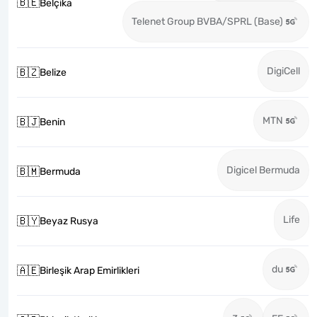
🇧🇪
Belçika
Telenet Group BVBA/SPRL (Base)
DigiCell
🇧🇿
Belize
MTN
🇧🇯
Benin
Digicel Bermuda
🇧🇲
Bermuda
Life
🇧🇾
Beyaz Rusya
du
🇦🇪
Birleşik Arap Emirlikleri