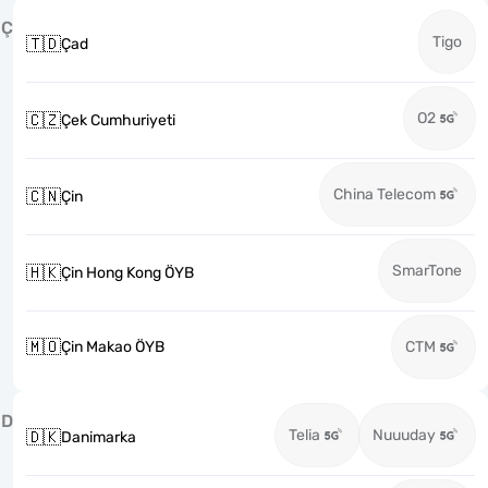
Ç
Tigo
🇹🇩
Çad
O2
🇨🇿
Çek Cumhuriyeti
China Telecom
🇨🇳
Çin
SmarTone
🇭🇰
Çin Hong Kong ÖYB
🇲🇴
Çin Makao ÖYB
CTM
D
Telia
Nuuuday
🇩🇰
Danimarka