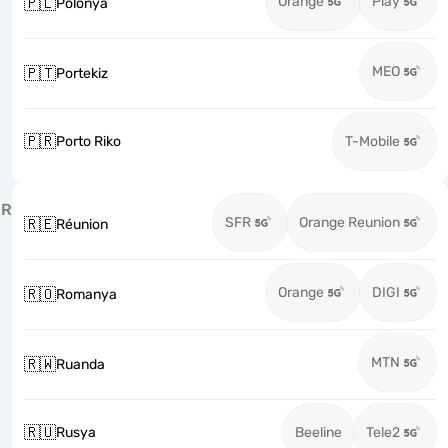
Orange
Play
🇵🇱
Polonya
MEO
🇵🇹
Portekiz
🇵🇷
Porto Riko
T-Mobile
R
SFR
Orange Reunion
🇷🇪
Réunion
Orange
DIGI
🇷🇴
Romanya
MTN
🇷🇼
Ruanda
🇷🇺
Rusya
Beeline
Tele2