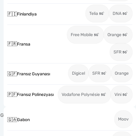
Telia
DNA
🇫🇮
Finlandiya
Free Mobile
Orange
🇫🇷
Fransa
SFR
Digicel
SFR
Orange
🇬🇫
Fransız Guyanası
🇵🇫
Fransız Polinezyası
Vodafone Polynésie
Vini
G
Moov
🇬🇦
Gabon