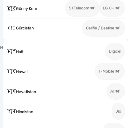
SKTelecom
LG U+
🇰🇷
Güney Kore
🇬🇪
Gürcistan
Cellfie / Beeline
H
Digicel
🇭🇹
Haiti
T-Mobile
🇺🇸
Hawaii
A1
🇭🇷
Hırvatistan
Jio
🇮🇳
Hindistan