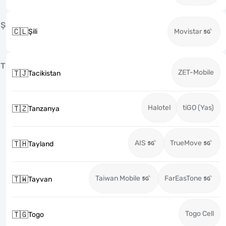
Ş
🇨🇱
Şili
Movistar
T
ZET-Mobile
🇹🇯
Tacikistan
Halotel
tiGO (Yas)
🇹🇿
Tanzanya
AIS
TrueMove
🇹🇭
Tayland
Taiwan Mobile
FarEasTone
🇹🇼
Tayvan
Togo Cell
🇹🇬
Togo