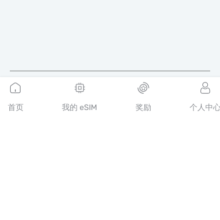
简体中文
首页
我的 eSIM
奖励
个人中
MobiMatter 是电信服务的数字化平台，帮助消费者发现并购买全
球最优质的 eSIM 套餐。
14th floor, Al Sarab Tower, Abu Dhabi Global Market Square,
Al Maryah Island, Abu Dhabi, United Arab Emirates
快速链接
博客
使用指南