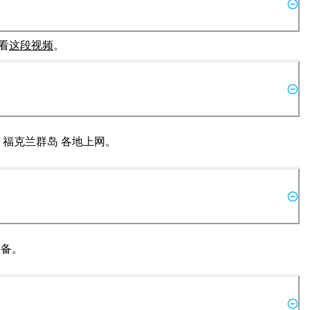
看
这段视频
。
在 福克兰群岛 各地上网。
设备。