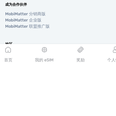
成为合作伙伴
MobiMatter 分销商版
MobiMatter 企业版
MobiMatter 联盟推广版
地区
欧洲 eSIM
亚洲 eSIM
首页
我的 eSIM
奖励
个人
美洲 eSIM
中东 eSIM
大洋洲 eSIM
非洲 eSIM
国家/地区
美国 eSIM