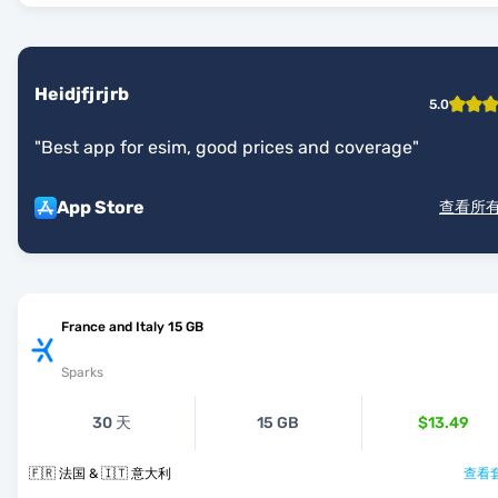
Heidjfjrjrb
5.0
"
Best app for esim, good prices and coverage
"
App Store
查看所
France and Italy 15 GB
Sparks
30 天
15 GB
$13.49
🇫🇷 法国 & 🇮🇹 意大利
查看套