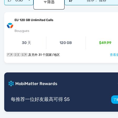
USD
排序：
推荐
筛选
EU 120 GB Unlimited Calls
Bouygues
30 天
120 GB
$49.99
🇫🇷 🇩🇪 🇬🇷 及另外 31 个国家/地区
查看套
MobiMatter Rewards
每推荐一位好友最高可得 $5
了