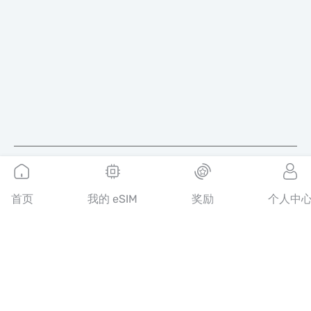
简体中文
首页
我的 eSIM
奖励
个人中
MobiMatter 是电信服务的数字化平台，帮助消费者发现并购买全
球最优质的 eSIM 套餐。
14th floor, Al Sarab Tower, Abu Dhabi Global Market Square,
Al Maryah Island, Abu Dhabi, United Arab Emirates