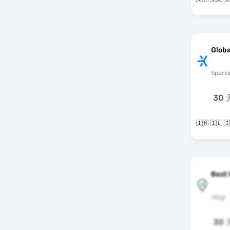
Globa
Spark
30 
Best 
Ubigi
30 