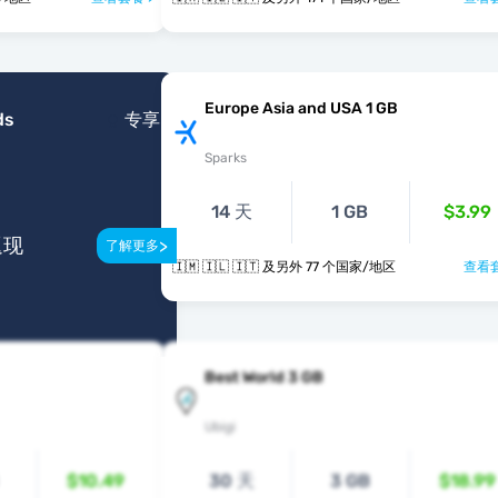
Europe Asia and USA 1 GB
ds
专享
Sparks
14 天
1 GB
$3.99
返现
>
了解更多
🇮🇲 🇮🇱 🇮🇹 及另外 77 个国家/地区
查看套
Best World 3 GB
Ubigi
$10.49
30 天
3 GB
$18.99