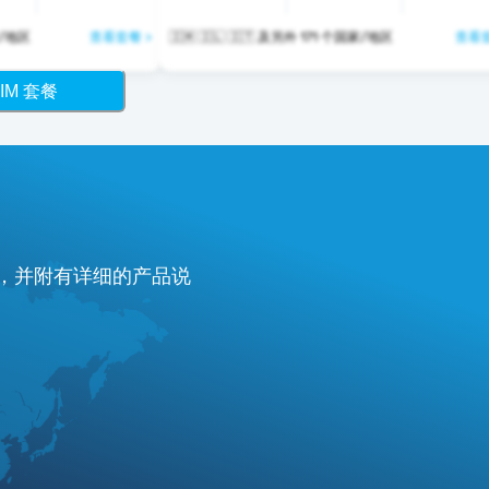
 个国家/地区
查看套餐 >
🇮🇲 🇮🇱 🇮🇹 及另外 171 个国家/地区
查看套
IM 套餐
费，并附有详细的产品说