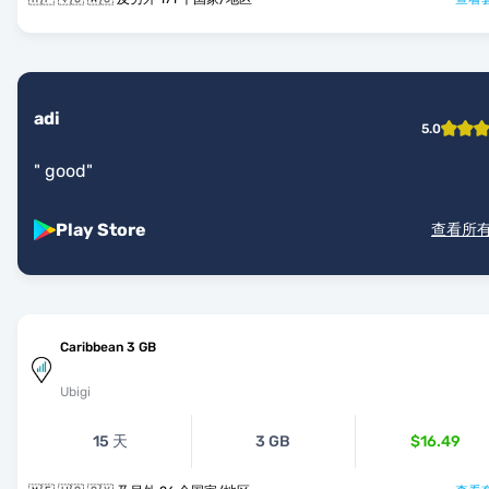
adi
5.0
"
good
"
Play Store
查看所
Caribbean 3 GB
Ubigi
15 天
3 GB
$16.49