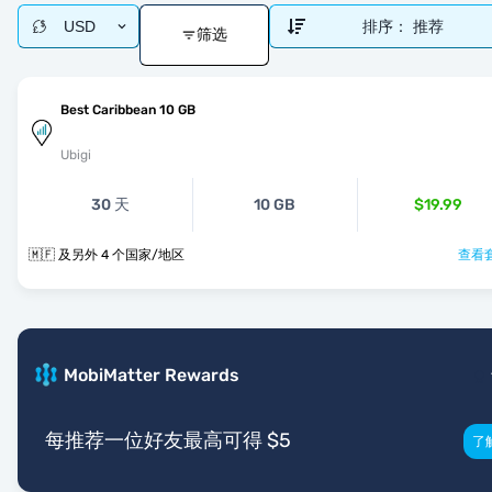
USD
排序：
推荐
筛选
Best Caribbean 10 GB
Ubigi
30 天
10 GB
$19.99
🇲🇫 及另外 4 个国家/地区
查看套
MobiMatter Rewards
每推荐一位好友最高可得 $5
了