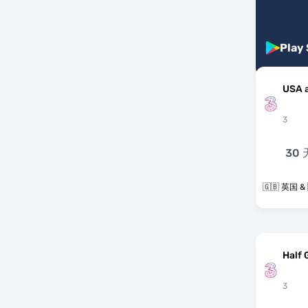
Play
USA 
3
30 
🇬🇧 英国 &
Half 
3