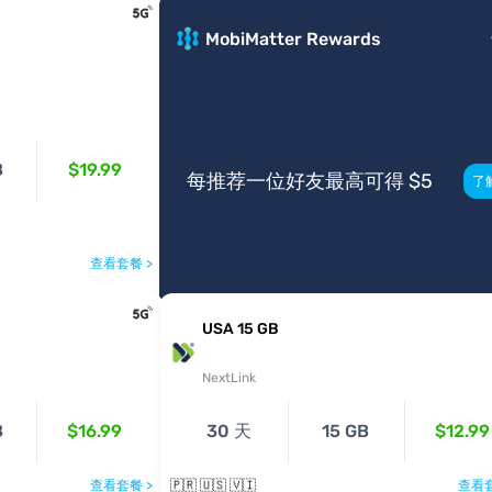
MobiMatter Rewards
B
$19.99
每推荐一位好友最高可得 $5
了
查看套餐 >
USA 15 GB
NextLink
B
$16.99
30 天
15 GB
$12.99
查看套餐 >
🇵🇷 🇺🇸 🇻🇮
查看套