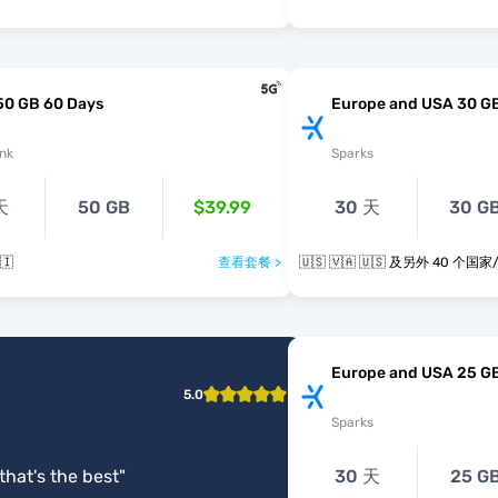
50 GB 60 Days
Europe and USA 30 G
nk
Sparks
天
50 GB
$39.99
30 天
30 G
🇮
查看套餐 >
🇺🇸 🇻🇦 🇺🇸 及另外 40 
Europe and USA 25 G
5.0
Sparks
 that's the best
"
30 天
25 G