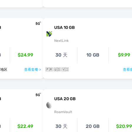
B
USA 10 GB
NextLink
B
$24.99
30 天
10 GB
$9.99
个国家/地区
查看套餐 >
🇵🇷 🇺🇸 🇻🇮
查看套
B
USA 20 GB
RoamVault
B
$22.49
30 天
20 GB
$20.99