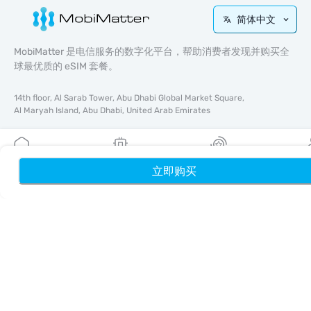
简体中文
MobiMatter 是电信服务的数字化平台，帮助消费者发现并购买全
球最优质的 eSIM 套餐。
14th floor, Al Sarab Tower, Abu Dhabi Global Market Square,
Al Maryah Island, Abu Dhabi, United Arab Emirates
快速链接
博客
立即购买
首页
我的 eSIM
奖励
个
使用指南
关于我们
eSIM 支持
条款与条件
隐私政策
配送与退款政策
网站地图
联盟推广