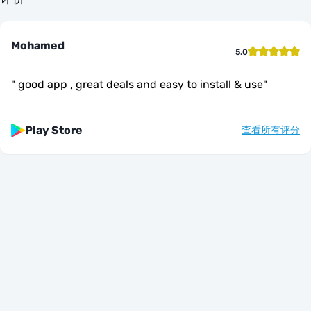
Mohamed
5.0
"
good app , great deals and easy to install & use
"
Play Store
查看所有评分