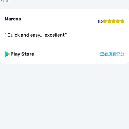
Marcos
5.0
"
Quick and easy... excellent.
"
Play Store
查看所有评分