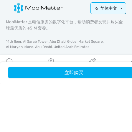
简体中文
MobiMatter 是电信服务的数字化平台，帮助消费者发现并购买全
球最优质的 eSIM 套餐。
14th floor, Al Sarab Tower, Abu Dhabi Global Market Square,
Al Maryah Island, Abu Dhabi, United Arab Emirates
快速链接
博客
立即购买
首页
我的 eSIM
奖励
个
使用指南
关于我们
eSIM 支持
条款与条件
隐私政策
配送与退款政策
网站地图
联盟推广