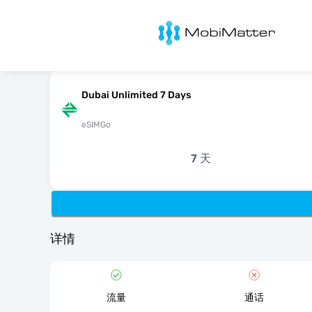
MobiMatter
Dubai Unlimited 7 Days
eSIMGo
7 天
详情
流量
通话