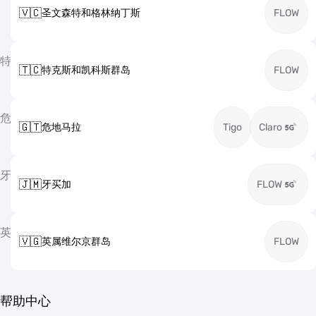
🇻🇨
圣文森特和格林纳丁斯
FLOW
特
🇹🇨
特克斯和凯科斯群岛
FLOW
危
🇬🇹
危地马拉
Tigo
Claro
牙
🇯🇲
牙买加
FLOW
英
🇻🇬
英属维尔京群岛
FLOW
帮助中心