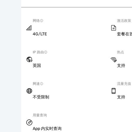
网络
激活政策
4G/LTE
套餐在
IP 路由
热点
英国
支持
网速
流量充值
不受限制
支持
用量查询
App 内实时查询