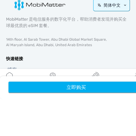
简体中文
MobiMatter 是电信服务的数字化平台，帮助消费者发现并购买全
球最优质的 eSIM 套餐。
14th floor, Al Sarab Tower, Abu Dhabi Global Market Square,
Al Maryah Island, Abu Dhabi, United Arab Emirates
快速链接
博客
使用指南
关于我们
立即购买
首页
我的 eSIM
奖励
个
eSIM 支持
条款与条件
隐私政策
配送与退款政策
网站地图
联盟推广
目的地