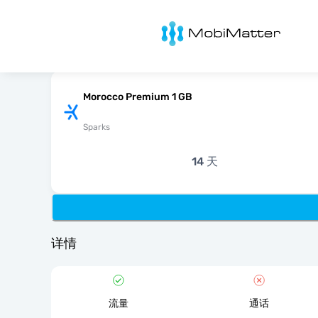
MobiMatter
Morocco Premium 1 GB
Sparks
14 天
详情
流量
通话