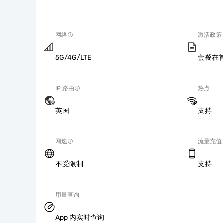
网络
激活政策
5G/4G/LTE
套餐在
IP 路由
热点
英国
支持
网速
流量充值
不受限制
支持
用量查询
App 内实时查询