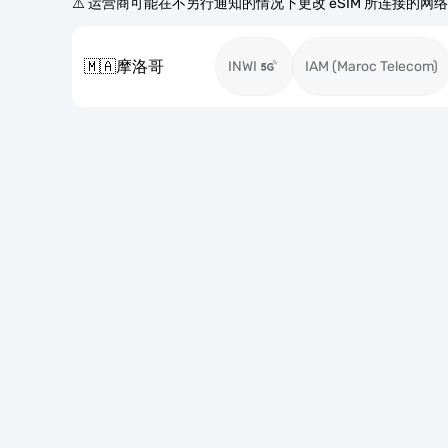
⚠️ 运营商可能在不另行通知的情况下更改 eSIM 所连接的网
🇲🇦
摩洛哥
INWI
IAM (Maroc Telecom)