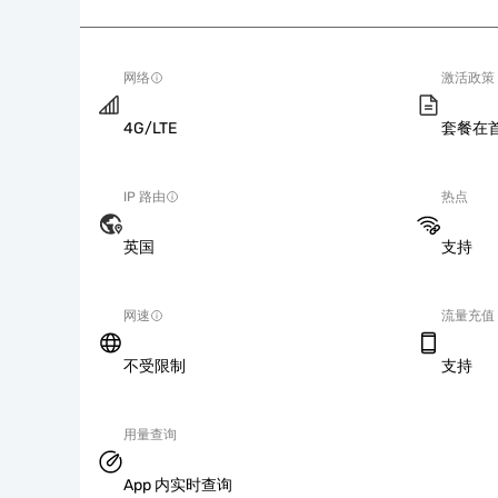
网络
激活政策
4G/LTE
套餐在
IP 路由
热点
英国
支持
网速
流量充值
不受限制
支持
用量查询
App 内实时查询