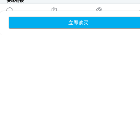
快速链接
博客
使用指南
立即购买
首页
我的 eSIM
奖励
个
关于我们
eSIM 支持
条款与条件
隐私政策
配送与退款政策
网站地图
联盟推广
目的地
成为合作伙伴
MobiMatter 分销商版
MobiMatter 企业版
MobiMatter 联盟推广版