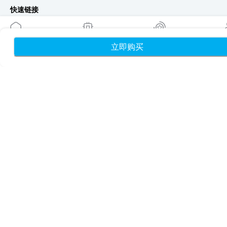
快速链接
博客
使用指南
立即购买
首页
我的 eSIM
奖励
个
关于我们
eSIM 支持
条款与条件
隐私政策
配送与退款政策
网站地图
联盟推广
目的地
成为合作伙伴
MobiMatter 分销商版
MobiMatter 企业版
MobiMatter 联盟推广版