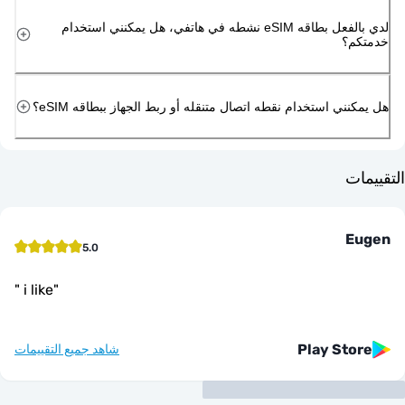
لدي بالفعل بطاقه eSIM نشطه في هاتفي، هل يمكنني استخدام
م؟
ني استخدام نقطه اتصال متنقله أو ربط الجهاز ببطاقه eSIM؟
ت
E
5.0
"
i like
"
Play St
شاهد جميع التقييمات