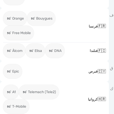
Orange
Bouygues

فرنسا
Free Mobile

Ålcom
Elisa
DNA
فنلندا

Epic
قبرص
A1
Telemach (Tele2)

كرواتيا
T-Mobile