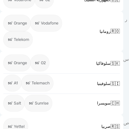
Orange
Vodafone

رومانيا
Telekom
Orange
O2

سلوفاكيا
A1
Telemach

سلوفينيا

Salt
Sunrise
سويسرا

Yettel
صربيا