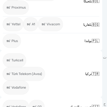

بلجيكا
Proximus
Yettel
A1
Vivacom

بلغاريا

Plus
بولندا
Turkcell

Türk Telekom (Avea)
تركيا
Vodafone

Vodafone
O2
جمهوريه التشيك