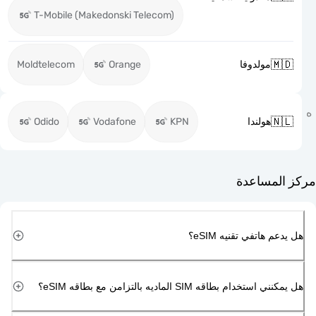
T-Mobile (Makedonski Telecom)

Moldtelecom
Orange
مولدوفا

Odido
Vodafone
KPN
هولندا
مركز ا
هل يدعم هاتفي تقن
هل يمكنني استخدام بطاقه SIM الماديه بالتزامن 