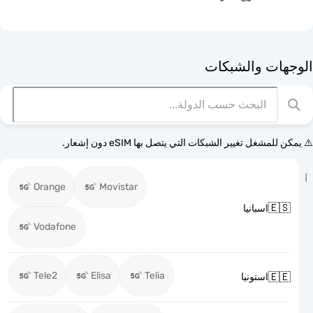
الوجهات وا
⚠️ يمكن للمشغل تغيير الشبكات التي يتصل بها eSI
Orange
Movistar

اسبانيا
Vodafone
Tele2
Elisa
Telia

استونيا