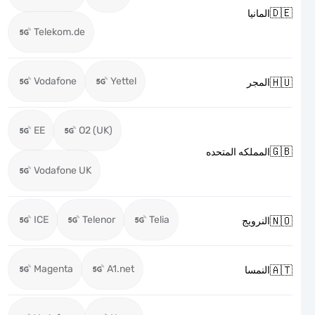

المانيا
Telekom.de
Vodafone
Yettel

المجر
EE
O2 (UK)

المملكه المتحده
Vodafone UK
ICE
Telenor
Telia

النرويج
Magenta
A1.net

النمسا