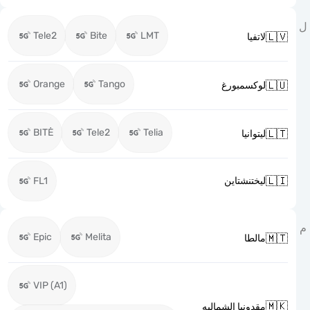
Tele2
Bite
LMT

لاتفيا
Orange
Tango

لوكسمبورغ
BITĖ
Tele2
Telia

ليتوانيا

FL1
ليختنشتاين
Epic
Melita

مالطا
VIP (A1)

مقدونيا الشماليه