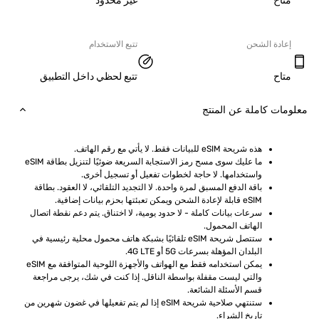
ح
غير محدود
دة الشحن
تتبع الاستخدام
ح
تتبع لحظي داخل التطبيق
ت كاملة عن المنتج
هذه شريحة eSIM للبيانات فقط. لا يأتي مع رقم الهاتف.
ما عليك سوى مسح رمز الاستجابة السريعة ضوئيًا لتنزيل بطاقة eSIM 
واستخدامها. لا حاجة لخطوات تفعيل أو تسجيل أخرى.
باقة الدفع المسبق لمرة واحدة. لا التجديد التلقائي، لا العقود. بطاقة 
eSIM قابلة لإعادة الشحن ويمكن تعبئتها بحزم بيانات إضافية.
سرعات بيانات كاملة - لا حدود يومية، لا اختناق. يتم دعم نقطة اتصال 
الهاتف المحمول.
ستتصل شريحة eSIM تلقائيًا بشبكة هاتف محمول محلية رئيسية في 
البلدان المؤهلة بسرعات 5G أو 4G LTE.
يمكن استخدامه فقط مع الهواتف والأجهزة اللوحية المتوافقة مع eSIM 
والتي ليست مقفلة بواسطة الناقل. إذا كنت في شك، يرجى مراجعة 
قسم الأسئلة الشائعة.
ستنتهي صلاحية شريحة eSIM إذا لم يتم تفعيلها في غضون شهرين من 
تاريخ الشراء.