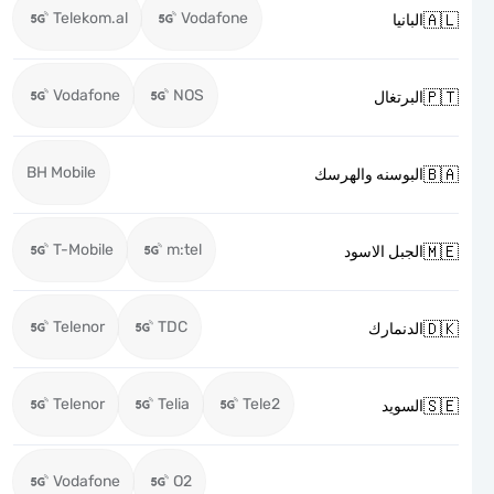
Telekom.al
Vodafone

البانيا
Vodafone
NOS

البرتغال
BH Mobile

البوسنه والهرسك
T-Mobile
m:tel

الجبل الاسود
Telenor
TDC

الدنمارك
Telenor
Telia
Tele2

السويد
Vodafone
O2