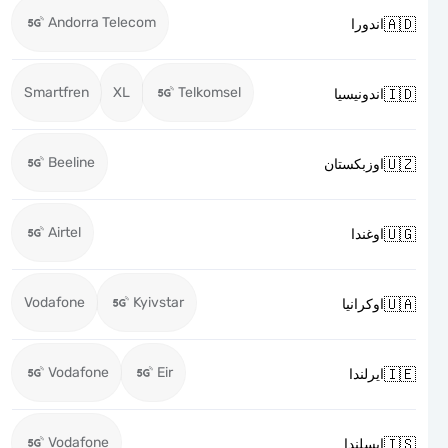
Andorra Telecom

اندورا
Smartfren
XL
Telkomsel

اندونيسيا
Beeline

اوزبكستان
Airtel

اوغندا
Vodafone
Kyivstar

اوكرانيا
Vodafone
Eir

ايرلندا
Vodafone

ايسلندا