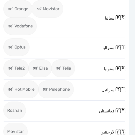
Orange
Movistar

اسبانيا
Vodafone
Optus

استراليا
Tele2
Elisa
Telia

استونيا
Hot Mobile
Pelephone

اسرائيل
Roshan

افغانستان
Movistar

الارجنتين