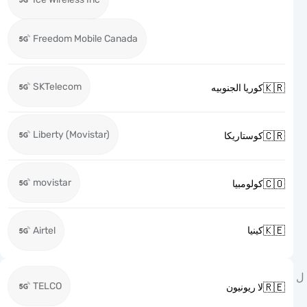
Freedom Mobile Canada
SKTelecom

كوريا الجنوبيه
Liberty (Movistar)

كوستاريكا
movistar

كولومبيا

Airtel
كينيا
TELCO

لا ريونيون