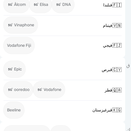
Ålcom
Elisa
DNA

فنلندا
Vinaphone

فيتنام

Vodafone Fiji
فيجي
Epic

قبرص
ooredoo
Vodafone

قطر

Beeline
قيرغيزستان