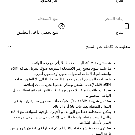
ح
غير محدود
دة الشحن
تتبع الاستخدام
ح
تتبع لحظي داخل التطبيق
ت كاملة عن المنتج
هذه شريحة eSIM للبيانات فقط. لا يأتي مع رقم الهاتف.
ما عليك سوى مسح رمز الاستجابة السريعة ضوئيًا لتنزيل بطاقة eSIM 
واستخدامها. لا حاجة لخطوات تفعيل أو تسجيل أخرى.
باقة الدفع المسبق لمرة واحدة. لا التجديد التلقائي، لا العقود. بطاقة 
eSIM قابلة لإعادة الشحن ويمكن تعبئتها بحزم بيانات إضافية.
سرعات بيانات كاملة - لا حدود يومية، لا اختناق. يتم دعم نقطة اتصال 
الهاتف المحمول.
ستتصل شريحة eSIM تلقائيًا بشبكة هاتف محمول محلية رئيسية في 
البلدان المؤهلة بسرعات 5G أو 4G LTE.
يمكن استخدامه فقط مع الهواتف والأجهزة اللوحية المتوافقة مع eSIM 
والتي ليست مقفلة بواسطة الناقل. إذا كنت في شك، يرجى مراجعة 
قسم الأسئلة الشائعة.
ستنتهي صلاحية شريحة eSIM إذا لم يتم تفعيلها في غضون شهرين من 
تاريخ الشراء.