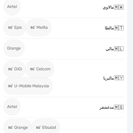
Airtel

مالاوي
Epic
Melita

مالطا
Orange

مالي
DiGi
Celcom

ماليزيا
U-Mobile Malaysia
Airtel

مدغشقر
Orange
Etisalat