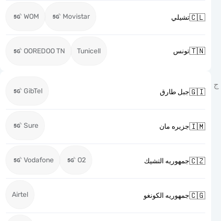
WOM
Movistar

تشيلي

OOREDOO TN
Tunicell
تونس
GibTel

جبل طارق
Sure

جزيره مان
Vodafone
O2

جمهوريه التشيك
Airtel

جمهوريه الكونغو