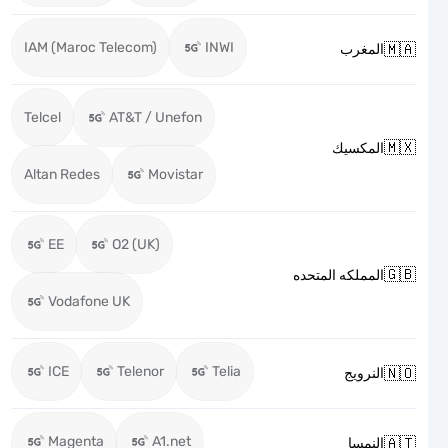
IAM (Maroc Telecom)
INWI

المغرب
Telcel
AT&T / Unefon

المكسيك
Altan Redes
Movistar
EE
O2 (UK)

المملكه المتحده
Vodafone UK
ICE
Telenor
Telia

النرويج
Magenta
A1.net

النمسا