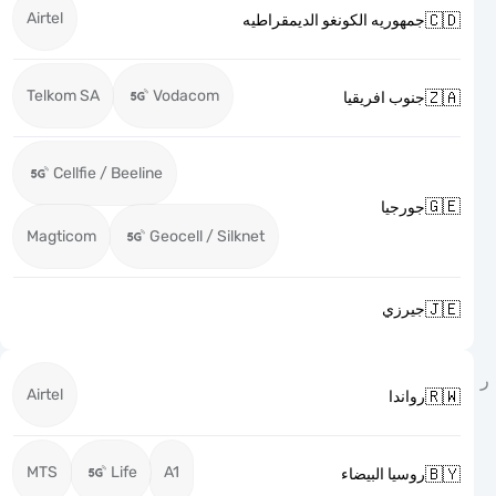
Airtel

جمهوريه الكونغو الديمقراطيه
Telkom SA
Vodacom

جنوب افريقيا
Cellfie / Beeline

جورجيا
Magticom
Geocell / Silknet

جيرزي
Airtel

رواندا
MTS
Life
A1

روسيا البيضاء