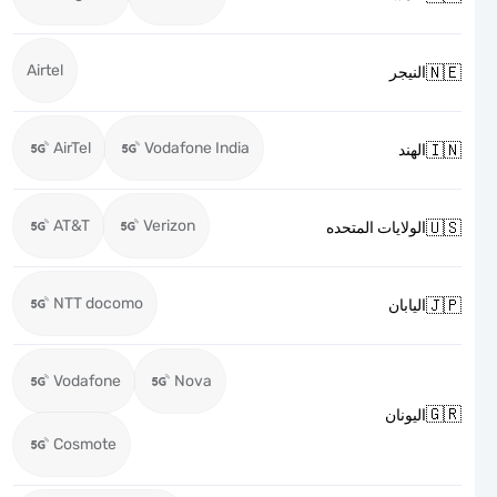
Airtel

النيجر
AirTel
Vodafone India

الهند
AT&T
Verizon

الولايات المتحده
NTT docomo

اليابان
Vodafone
Nova

اليونان
Cosmote