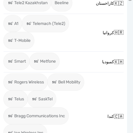
Tele2 Kazakhstan
Beeline

كازاخستان
A1
Telemach (Tele2)

كرواتيا
T-Mobile
Smart
Metfone

كمبوديا
Rogers Wireless
Bell Mobility
Telus
SaskTel
Bragg Communications Inc

كندا
Ice Wireless Inc