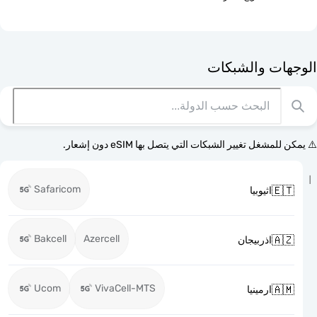
الوجهات وا
⚠️ يمكن للمشغل تغيير الشبكات التي يتصل بها eSI
Safaricom

اثيوبيا
Bakcell
Azercell

اذربيجان
Ucom
VivaCell-MTS

ارمينيا