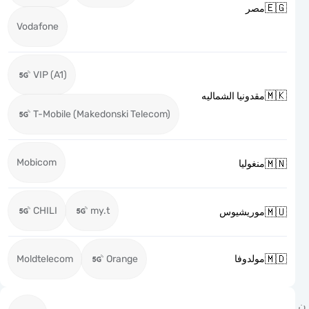

مصر
Vodafone
VIP (A1)

مقدونيا الشماليه
T-Mobile (Makedonski Telecom)
Mobicom

منغوليا
CHILI
my.t

موريشيوس

Moldtelecom
Orange
مولدوفا