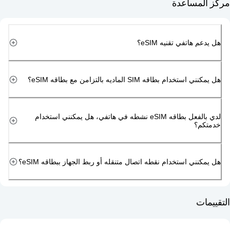
مساعدة
هاتفي تقنيه eSIM؟
دام بطاقه SIM الماديه بالتزامن مع بطاقه eSIM؟
لدي بالفعل بطاقه eSIM نشطه في هاتفي، هل يمكنني استخدام
م؟
ني استخدام نقطه اتصال متنقله أو ربط الجهاز ببطاقه eSIM؟
ت