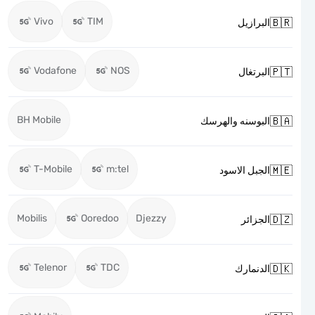
Vivo
TIM

البرازيل
Vodafone
NOS

البرتغال
BH Mobile

البوسنه والهرسك
T-Mobile
m:tel

الجبل الاسود
Mobilis
Ooredoo
Djezzy

الجزائر
Telenor
TDC

الدنمارك