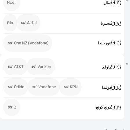
Ncell

نيبال
Glo
Airtel

نيجيريا

One NZ (Vodafone)
نيوزيلندا
AT&T
Verizon

هاواي
Odido
Vodafone
KPN

هولندا

3
هونغ كونغ