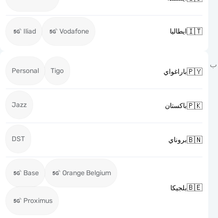

Iliad
Vodafone
ايطاليا
Personal
Tigo

باراغواي
Jazz

باكستان
DST

بروناي
Base
Orange Belgium

بلجيكا
Proximus