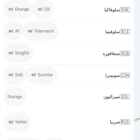
Orange
O2

سلوفاكيا
A1
Telemach

سلوفينيا
SingTel

سنغافوره
Salt
Sunrise

سويسرا

Orange
سيراليون

Yettel
صربيا