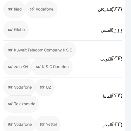
Iliad
Vodafone

الفاتيكان
Globe

الفلبين
Kuwait Telecom Company K S C

الكويت
zain KW
K.S.C Ooredoo
Vodafone
O2

المانيا
Telekom.de
Vodafone
Yettel

المجر