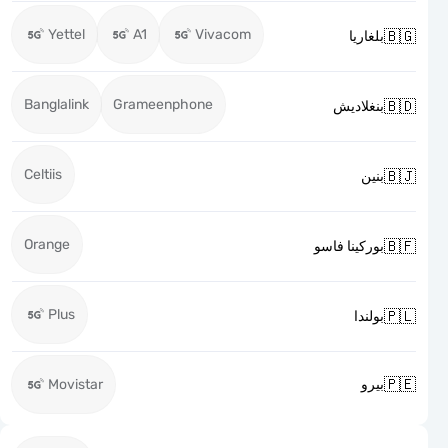
Yettel
A1
Vivacom

بلغاريا
Banglalink
Grameenphone

بنغلاديش
Celtiis

بنين
Orange

بوركينا فاسو
Plus

بولندا

Movistar
بيرو