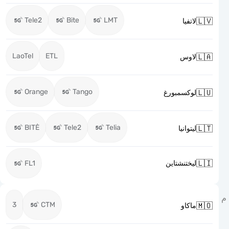
Tele2
Bite
LMT

لاتفيا
LaoTel
ETL

لاوس
Orange
Tango

لوكسمبورغ
BITĖ
Tele2
Telia

ليتوانيا

FL1
ليختنشتاين
3
CTM

ماكاو