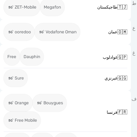

ZET-Mobile
Megafon
طاجيكستان

ooredoo
Vodafone Oman
عمان
Free
Dauphin

غوادلوب

Sure
غيرنزي
Orange
Bouygues

فرنسا
Free Mobile