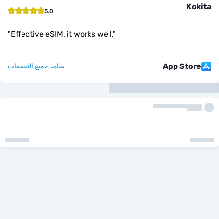
K
5.0
"
Effective eSIM, it works well.
"
App Sto
شاهد جميع التقييمات