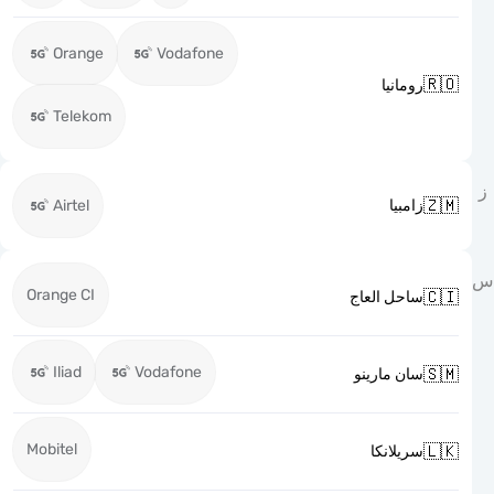
Orange
Vodafone

رومانيا
Telekom

Airtel
زامبيا
Orange CI

ساحل العاج
Iliad
Vodafone

سان مارينو
Mobitel

سريلانكا