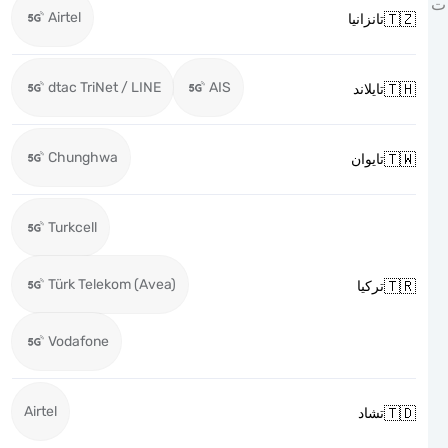
Airtel

تانزانيا
dtac TriNet / LINE
AIS

تايلاند
Chunghwa

تايوان
Turkcell
Türk Telekom (Avea)

تركيا
Vodafone
Airtel

تشاد