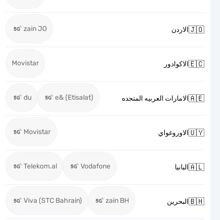
zain JO

الاردن
Movistar

الاكوادور
du
e& (Etisalat)

الامارات العربيه المتحده
Movistar

الاوروغواي
Telekom.al
Vodafone

البانيا
Viva (STC Bahrain)
zain BH

البحرين