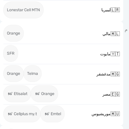

Lonestar Cell MTN
ليبيريا
Orange

مالي
SFR

مايوت
Orange
Telma

مدغشقر
Etisalat
Orange

مصر

Cellplus my.t
Emtel
موريشيوس