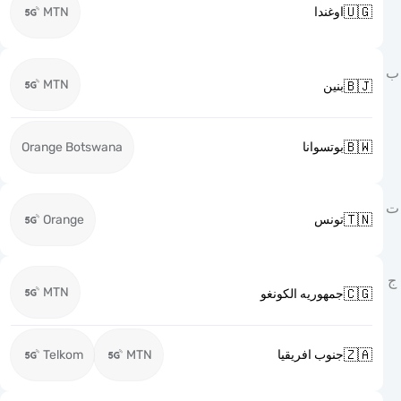

MTN
اوغندا
MTN

بنين

Orange Botswana
بوتسوانا

Orange
تونس
MTN

جمهوريه الكونغو

Telkom
MTN
جنوب افريقيا