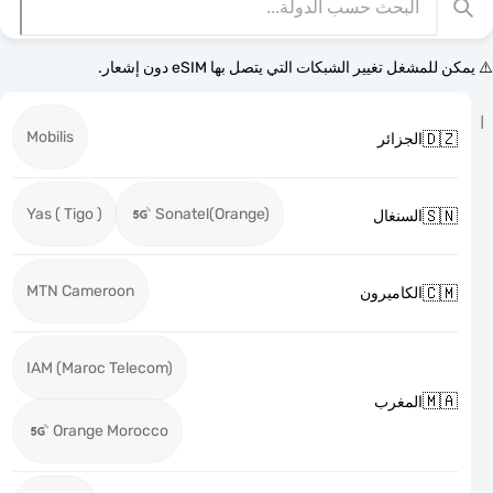
⚠️ يمكن للمشغل تغيير الشبكات التي يتصل بها eSI
Mobilis

الجزائر
Yas ( Tigo )
Sonatel(Orange)

السنغال
MTN Cameroon

الكاميرون
IAM (Maroc Telecom)

المغرب
Orange Morocco