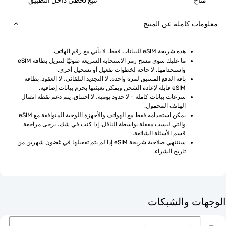
ح
تتبع لحظي داخل التطبيق
ت كاملة عن المنتج
هذه شريحة eSIM للبيانات فقط. لا يأتي مع رقم الهاتف.
ما عليك سوى مسح رمز الاستجابة السريعة ضوئيًا لتنزيل بطاقة eSIM 
واستخدامها. لا حاجة لخطوات تفعيل أو تسجيل أخرى.
باقة الدفع المسبق لمرة واحدة. لا التجديد التلقائي، لا العقود. بطاقة 
eSIM قابلة لإعادة الشحن ويمكن تعبئتها بحزم بيانات إضافية.
سرعات بيانات كاملة - لا حدود يومية، لا اختناق. يتم دعم نقطة اتصال 
الهاتف المحمول.
يمكن استخدامه فقط مع الهواتف والأجهزة اللوحية المتوافقة مع eSIM 
والتي ليست مقفلة بواسطة الناقل. إذا كنت في شك، يرجى مراجعة 
قسم الأسئلة الشائعة.
ستنتهي صلاحية شريحة eSIM إذا لم يتم تفعيلها في غضون شهرين من 
تاريخ الشراء.
ت والشبكات