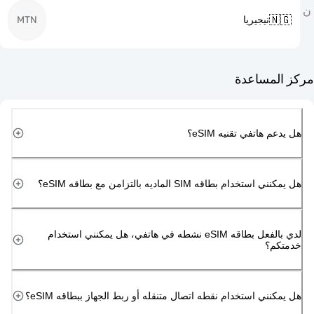

MTN
نيجيريا
مركز ا
هل يدعم هاتفي تقن
هل يمكنني استخدام بطاقه SIM الماديه بالتزامن 
لدي بالفعل بطاقه eSIM نشطه في هاتفي، هل يمكنني استخدام
خد
هل يمكنني استخدام نقطه اتصال متنقله أو ربط الجهاز ببطاق