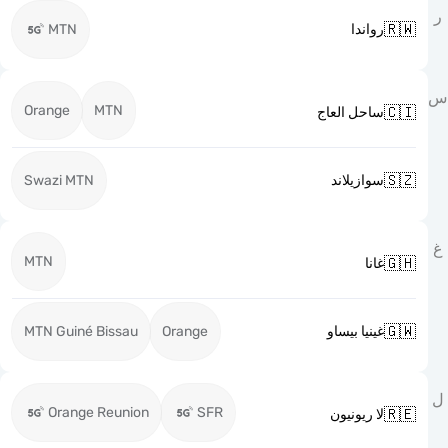

MTN
رواندا
Orange
MTN

ساحل العاج

Swazi MTN
سوازيلاند
MTN

غانا

MTN Guiné Bissau
Orange
غينيا بيساو
Orange Reunion
SFR

لا ريونيون