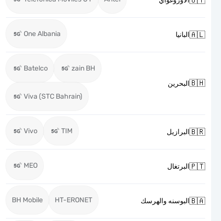

الاوروغواي
One Albania

البانيا
Batelco
zain BH

البحرين
Viva (STC Bahrain)
Vivo
TIM

البرازيل
MEO

البرتغال
BH Mobile
HT-ERONET

البوسنه والهرسك