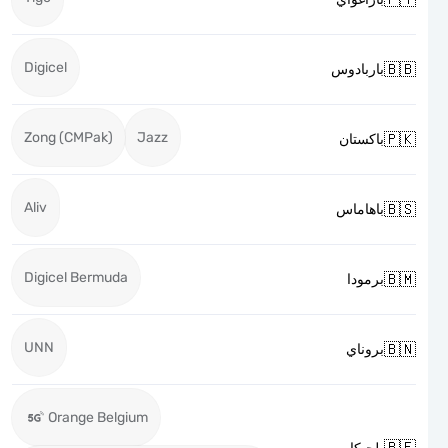
Digicel

باربادوس
Zong (CMPak)
Jazz

باكستان
Aliv

باهاماس
Digicel Bermuda

برمودا
UNN

بروناي
Orange Belgium
