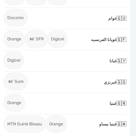
Docomo

غوام
Orange
SFR
Digicel

غويانا الفرنسيه
Digicel

غيانا
Sure

غيرنزي
Orange

غينيا

MTN Guiné Bissau
Orange
غينيا بيساو