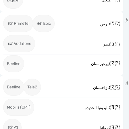

Digicel
فيجي
PrimeTel
Epic

قبرص
Vodafone

قطر

Beeline
قيرغيزستان
Beeline
Tele2

كازاخستان
Mobilis (OPT)

كاليدونيا الجديده
A1

كرواتيا