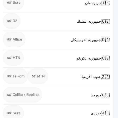
Sure

جزيره مان
O2

جمهوريه التشيك
Altice

جمهوريه الدومينيكان
MTN

جمهوريه الكونغو
Telkom
MTN

جنوب افريقيا
Cellfie / Beeline

جورجيا

Sure
جيرزي