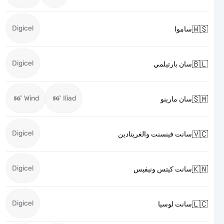
Digicel

ساموا
Digicel

سان بارتيلمي
Wind
Iliad

سان مارينو
Digicel

سانت فينسنت والغرينادين
Digicel

سانت كيتس ونيفيس
Digicel

سانت لوسيا