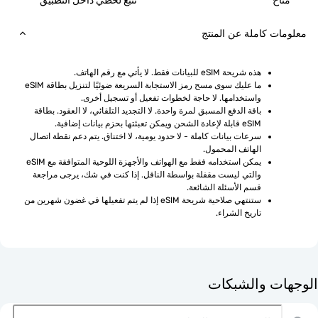
ح
تتبع لحظي داخل التطبيق
ت كاملة عن المنتج
هذه شريحة eSIM للبيانات فقط. لا يأتي مع رقم الهاتف.
ما عليك سوى مسح رمز الاستجابة السريعة ضوئيًا لتنزيل بطاقة eSIM 
واستخدامها. لا حاجة لخطوات تفعيل أو تسجيل أخرى.
باقة الدفع المسبق لمرة واحدة. لا التجديد التلقائي، لا العقود. بطاقة 
eSIM قابلة لإعادة الشحن ويمكن تعبئتها بحزم بيانات إضافية.
سرعات بيانات كاملة - لا حدود يومية، لا اختناق. يتم دعم نقطة اتصال 
الهاتف المحمول.
يمكن استخدامه فقط مع الهواتف والأجهزة اللوحية المتوافقة مع eSIM 
والتي ليست مقفلة بواسطة الناقل. إذا كنت في شك، يرجى مراجعة 
قسم الأسئلة الشائعة.
ستنتهي صلاحية شريحة eSIM إذا لم يتم تفعيلها في غضون شهرين من 
تاريخ الشراء.
ت والشبكات