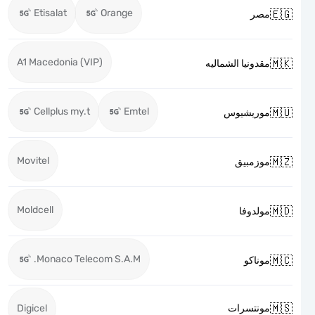
Etisalat
Orange

مصر
A1 Macedonia (VIP)

مقدونيا الشماليه
Cellplus my.t
Emtel

موريشيوس
Movitel

موزمبيق
Moldcell

مولدوفا
Monaco Telecom S.A.M.

موناكو

Digicel
مونتسرات