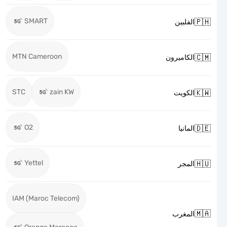
SMART

الفلبين
MTN Cameroon

الكاميرون
STC
zain KW

الكويت
O2

المانيا
Yettel

المجر
IAM (Maroc Telecom)

المغرب