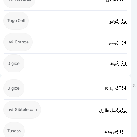
Togo Cell

توغو
Orange

تونس

Digicel
تونغا
Digicel

جامايكا
Gibtelecom

جبل طارق
Tusass

جرينلاند