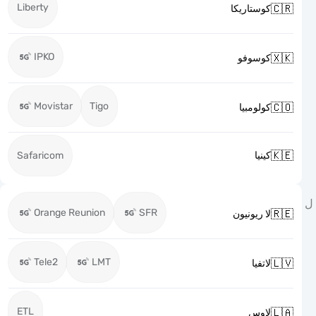
Liberty

كوستاريكا
IPKO

كوسوفو
Movistar
Tigo

كولومبيا

Safaricom
كينيا
Orange Reunion
SFR

لا ريونيون
Tele2
LMT

لاتفيا
ETL

لاوس