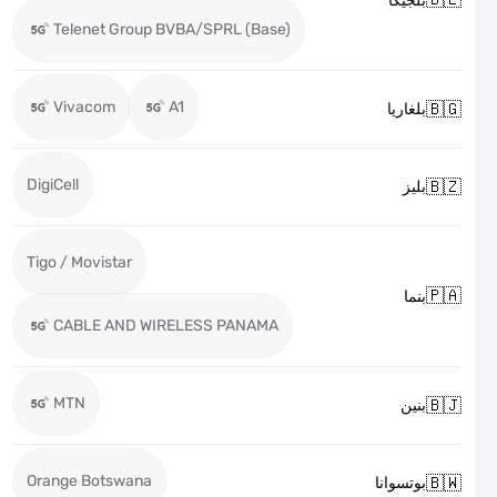
بلجيكا
Telenet Group BVBA/SPRL (Base)
Vivacom
A1

بلغاريا
DigiCell

بليز
Tigo / Movistar

بنما
CABLE AND WIRELESS PANAMA
MTN

بنين
Orange Botswana

بوتسوانا