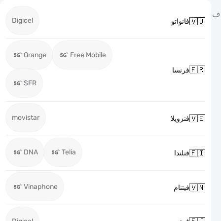
Digicel

فانواتو
Orange
Free Mobile

فرنسا
SFR
movistar

فنزويلا
DNA
Telia

فنلندا
Vinaphone

فيتنام