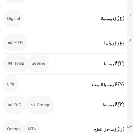

Digicel
دومينيكا
MTN

رواندا
Tele2
Beeline

روسيا
Life

روسيا البيضاء

DIGI
Orange
رومانيا
Orange
MTN

ساحل العاج