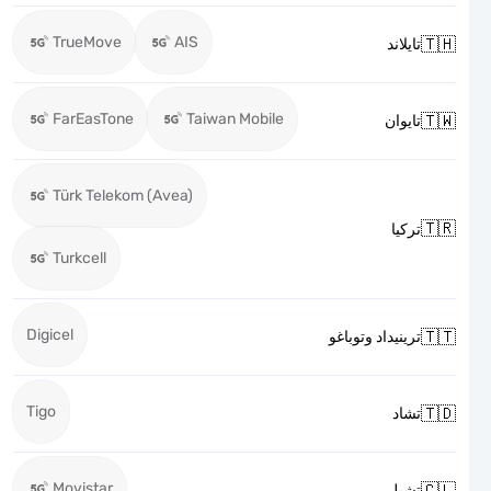
TrueMove
AIS

تايلاند
FarEasTone
Taiwan Mobile

تايوان
Türk Telekom (Avea)

تركيا
Turkcell
Digicel

ترينيداد وتوباغو
Tigo

تشاد
Movistar

تشيلي