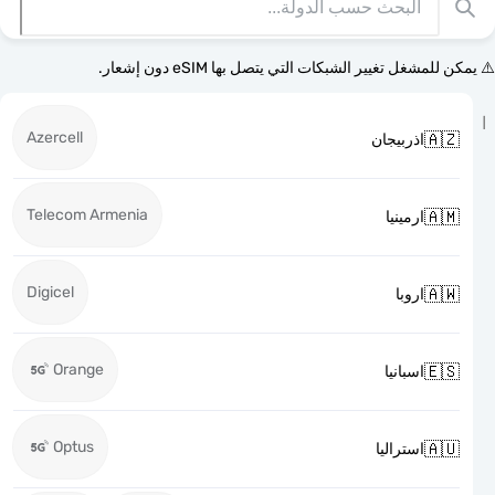
⚠️ يمكن للمشغل تغيير الشبكات التي يتصل بها eSI
Azercell

اذربيجان
Telecom Armenia

ارمينيا
Digicel

اروبا
Orange

اسبانيا
Optus

استراليا