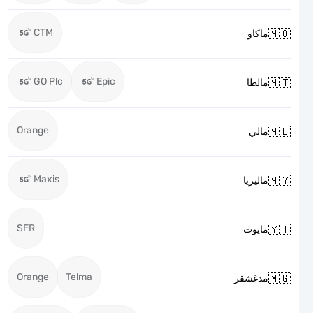
CTM

ماكاو
GO Plc
Epic

مالطا
Orange

مالي
Maxis

ماليزيا
SFR

مايوت
Orange
Telma

مدغشقر