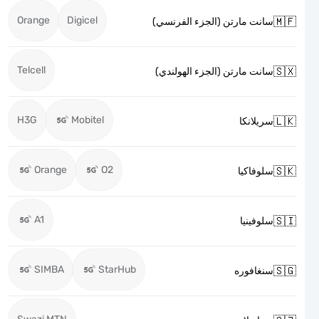
Orange
Digicel

سانت مارتن (الجزء الفرنسي)
Telcell

سانت مارتن (الجزء الهولندي)
H3G
Mobitel

سريلانكا
Orange
O2

سلوفاكيا
A1

سلوفينيا
SIMBA
StarHub

سنغافوره