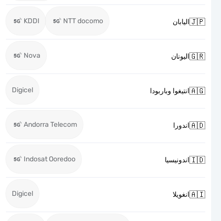
KDDI
NTT docomo

اليابان
Nova

اليونان
Digicel

انتيغوا وباربودا
Andorra Telecom

اندورا
Indosat Ooredoo

اندونيسيا
Digicel

انغويلا