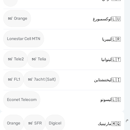
Orange

لوكسمبورغ
Lonestar Cell MTN

ليبيريا
Tele2
Telia

ليتوانيا
FL1
7acht (Salt)

ليختنشتاين

Econet Telecom
ليسوتو
Orange
SFR
Digicel

مارتينيك