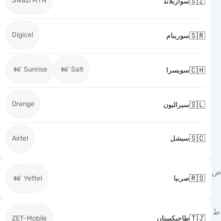
Swazi MTN

سوازيلاند
Digicel

سورينام
Sunrise
Salt

سويسرا
Orange

سيراليون

Airtel
سيشل

Yettel
صربيا

ZET-Mobile
طاجيكستان