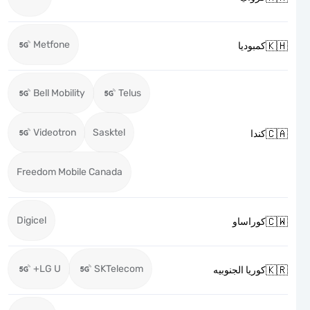
Metfone

كمبوديا
Bell Mobility
Telus
Videotron
Sasktel

كندا
Freedom Mobile Canada
Digicel

كوراساو
LG U+
SKTelecom

كوريا الجنوبيه