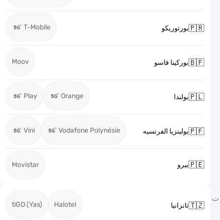
T-Mobile

بورتوريكو
Moov

بوركينا فاسو
Play
Orange

بولندا
Vini
Vodafone Polynésie

بولينزيا الفرنسيه

Movistar
بيرو
tiGO (Yas)
Halotel

تانزانيا