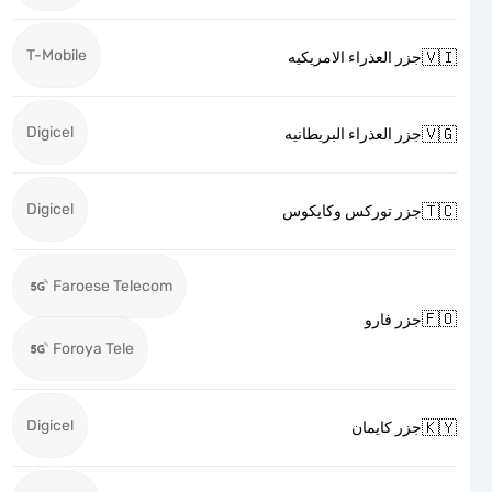
T-Mobile

جزر العذراء الامريكيه
Digicel

جزر العذراء البريطانيه
Digicel

جزر توركس وكايكوس
Faroese Telecom

جزر فارو
Foroya Tele
Digicel

جزر كايمان