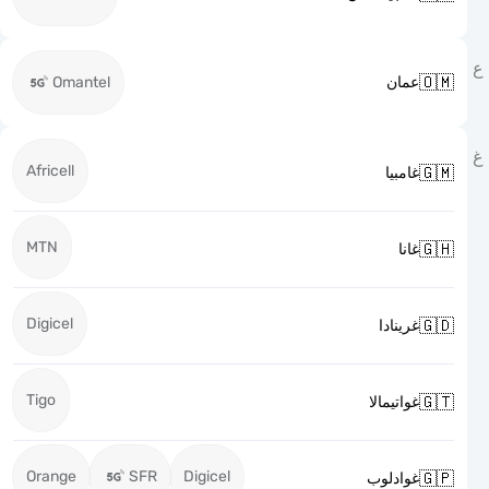

Omantel
عمان
Africell

غامبيا
MTN

غانا
Digicel

غرينادا
Tigo

غواتيمالا
Orange
SFR
Digicel

غوادلوب