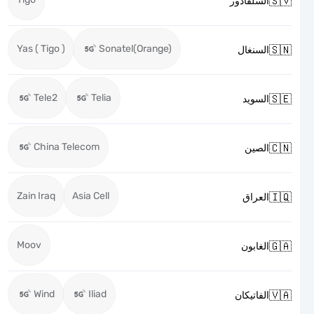

السلفادور
Yas ( Tigo )
Sonatel(Orange)

السنغال
Tele2
Telia

السويد
China Telecom

الصين
Zain Iraq
Asia Cell

العراق
Moov

الغابون
Wind
Iliad

الفاتيكان