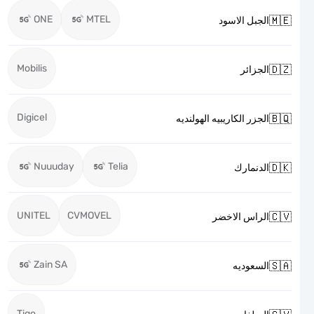
ONE
MTEL

الجبل الاسود
Mobilis

الجزائر
Digicel

الجزر الكاريبيه الهولنديه
Nuuuday
Telia

الدنمارك
UNITEL
CVMOVEL

الراس الاخضر
Zain SA

السعوديه
Tigo