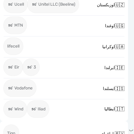
Ucell
Unitel LLC (Beeline)

اوزبكستان
MTN

اوغندا
lifecell

اوكرانيا
Eir
3

ايرلندا
Vodafone

ايسلندا

Wind
Iliad
ايطاليا
Tigo

باراغواي