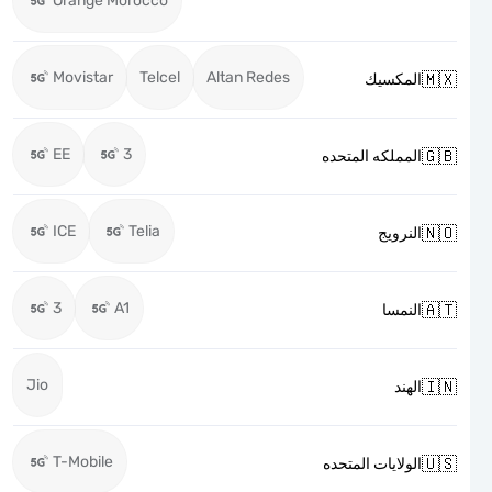
Orange Morocco
Movistar
Telcel
Altan Redes

المكسيك
EE
3

المملكه المتحده
ICE
Telia

النرويج
3
A1

النمسا
Jio

الهند
T-Mobile

الولايات المتحده