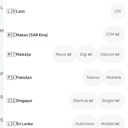
L
🇱🇦
Laos
LTC
M
CTM
🇲🇴
Makao (SAR Kina)
🇲🇾
Malezija
Maxis
Digi
Celcom
P
🇵🇰
Pakistan
Telenor
Mobilink
S
🇸🇬
Singapur
Starhub
Singtel
Š
🇱🇰
Šri Lanka
Hutchison
Mobitel