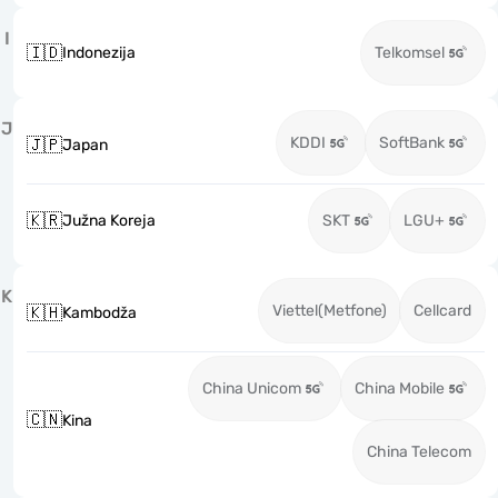
I
🇮🇩
Indonezija
Telkomsel
J
KDDI
SoftBank
🇯🇵
Japan
🇰🇷
Južna Koreja
SKT
LGU+
K
Viettel(Metfone)
Cellcard
🇰🇭
Kambodža
China Unicom
China Mobile
🇨🇳
Kina
China Telecom