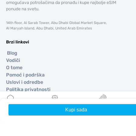
omogućava potrošačima da pronađu i kupe najbolje eSIM
ponude na svetu.
14th floor, Al Sarab Tower, Abu Dhabi Global Market Square,
Al Maryah Island, Abu Dhabi, United Arab Emirates
Brzi linkovi
Blog
Vodiči
O tome
Pomoć i podrška
Uslovi i odredbe
Politika privatnosti
Dostava, politika povrata novca
Mapa sajta
Kupi sada
Kuća
Moji eSIM-ovi
Nagrade
Affiliate
Odredišta