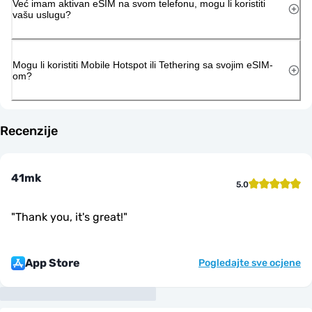
Već imam aktivan eSIM na svom telefonu, mogu li koristiti
vašu uslugu?
Mogu li koristiti Mobile Hotspot ili Tethering sa svojim eSIM-
om?
Recenzije
41mk
5.0
"
Thank you, it's great!
"
App Store
Pogledajte sve ocjene