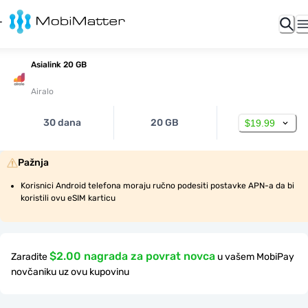
Asialink 20 GB
Airalo
30 dana
20 GB
$19.99
Pažnja
Korisnici Android telefona moraju ručno podesiti postavke APN-a da bi 
koristili ovu eSIM karticu
$2.00 nagrada za povrat novca
Zaradite
u vašem MobiPay
novčaniku uz ovu kupovinu