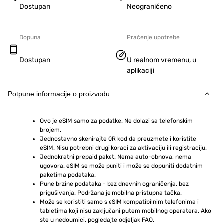
Dostupan
Neograničeno
Dopuna
Praćenje upotrebe
Dostupan
U realnom vremenu, u
aplikaciji
Potpune informacije o proizvodu
Ovo je eSIM samo za podatke. Ne dolazi sa telefonskim 
brojem.
Jednostavno skenirajte QR kod da preuzmete i koristite 
eSIM. Nisu potrebni drugi koraci za aktivaciju ili registraciju.
Jednokratni prepaid paket. Nema auto-obnova, nema 
ugovora. eSIM se može puniti i može se dopuniti dodatnim 
paketima podataka.
Pune brzine podataka - bez dnevnih ograničenja, bez 
prigušivanja. Podržana je mobilna pristupna tačka.
Može se koristiti samo s eSIM kompatibilnim telefonima i 
tabletima koji nisu zaključani putem mobilnog operatera. Ako 
ste u nedoumici, pogledajte odjeljak FAQ.