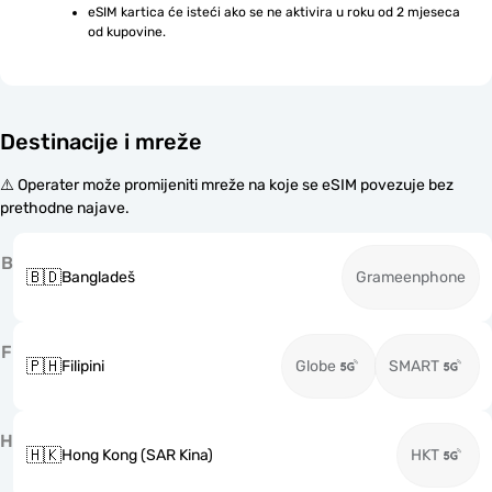
eSIM kartica će isteći ako se ne aktivira u roku od 2 mjeseca 
od kupovine.
Destinacije i mreže
⚠️ Operater može promijeniti mreže na koje se eSIM povezuje bez
prethodne najave.
B
🇧🇩
Bangladeš
Grameenphone
F
🇵🇭
Filipini
Globe
SMART
H
🇭🇰
Hong Kong (SAR Kina)
HKT