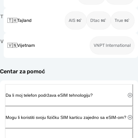
T
🇹🇭
Tajland
AIS
Dtac
True
V
🇻🇳
Vijetnam
VNPT International
Centar za pomoć
Da li moj telefon podržava eSIM tehnologiju?
Mogu li koristiti svoju fizičku SIM karticu zajedno sa eSIM-om?