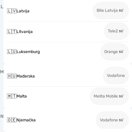
L
Bite Latvija
🇱🇻
Latvija
Tele2
🇱🇹
Litvanija
🇱🇺
Luksemburg
Orange
M
Vodafone
🇭🇺
Mađarska
🇲🇹
Malta
Melita Mobile
N
🇩🇪
Njemačka
Vodafone