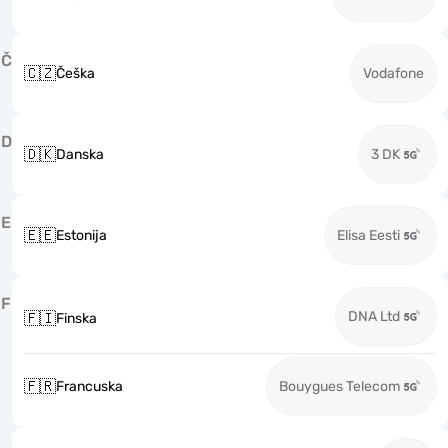
Č
🇨🇿
Češka
Vodafone
D
🇩🇰
Danska
3 DK
E
🇪🇪
Estonija
Elisa Eesti
F
DNA Ltd
🇫🇮
Finska
🇫🇷
Francuska
Bouygues Telecom