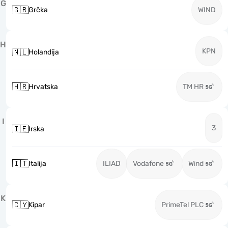
G
🇬🇷
Grčka
WIND
H
KPN
🇳🇱
Holandija
🇭🇷
Hrvatska
TM HR
I
3
🇮🇪
Irska
🇮🇹
Italija
ILIAD
Vodafone
Wind
K
🇨🇾
Kipar
PrimeTel PLC