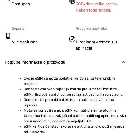
Dostupan
3GB/dan velika brzina.
Nakon toga 1Mbps.
Dopuna
Praćenje upotrebe
Nije dostupno
U realnom vremenu, u
aplikaciji
Potpune informacije o proizvodu
Ovo je eSIM samo za podatke. Ne dolazi sa telefonskim 
brojem.
Jednostavno skenirajte QR kod da preuzmete i koristite 
eSIM. Nisu potrebni drugi koraci za aktivaciju ili registraciju.
Jednokratni prepaid paket. Nema auto-obnova, nema 
ugovora.
Može se koristiti samo s eSIM kompatibilnim telefonima i 
tabletima koji nisu zaključani putem mobilnog operatera. Ako 
ste u nedoumici, pogledajte odjeljak FAQ.
eSIM kartica će isteći ako se ne aktivira u roku od 2 mjeseca 
od kupovine.