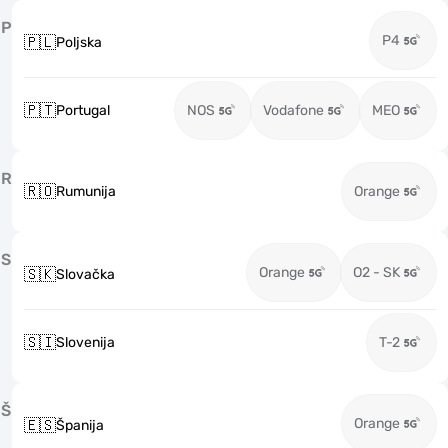
P
P4
🇵🇱
Poljska
🇵🇹
Portugal
NOS
Vodafone
MEO
R
🇷🇴
Rumunija
Orange
S
Orange
O2 - SK
🇸🇰
Slovačka
🇸🇮
Slovenija
T-2
Š
Orange
🇪🇸
Španija