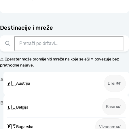
Destinacije i mreže
⚠️ Operater može promijeniti mreže na koje se eSIM povezuje bez
prethodne najave.
A
🇦🇹
Austrija
Drei
B
Base
🇧🇪
Belgija
🇧🇬
Bugarska
Vivacom