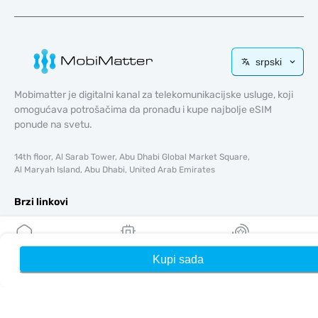
srpski
Mobimatter je digitalni kanal za telekomunikacijske usluge, koji
omogućava potrošačima da pronađu i kupe najbolje eSIM
ponude na svetu.
14th floor, Al Sarab Tower, Abu Dhabi Global Market Square,
Al Maryah Island, Abu Dhabi, United Arab Emirates
Brzi linkovi
Blog
Vodiči
Kupi sada
Kuća
Moji eSIM-ovi
Nagrade
O tome
Pomoć i podrška
Uslovi i odredbe
Politika privatnosti