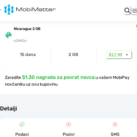
Nicaragua 2 GB
eSIMGo
15 dana
2 GB
$12.99
$1.30 nagrada za povrat novca
Zaradite
u vašem MobiPay
novčaniku uz ovu kupovinu
Detalji
Podaci
Pozivi
SMS