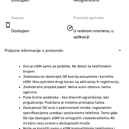
Dostupan
Neograničeno
Dopuna
Praćenje upotrebe
Dostupan
U realnom vremenu, u
aplikaciji
Potpune informacije o proizvodu
Ovo je eSIM samo za podatke. Ne dolazi sa telefonskim 
brojem.
Jednostavno skenirajte QR kod da preuzmete i koristite 
eSIM. Nisu potrebni drugi koraci za aktivaciju ili registraciju.
Jednokratni prepaid paket. Nema auto-obnova, nema 
ugovora.
Pune brzine podataka - bez dnevnih ograničenja, bez 
prigušivanja. Podržana je mobilna pristupna tačka.
Dostupnost 5G ovisi o pokrivenosti mreže, regionalnim 
specifikacijama uređaja i postavkama telefona. Tamo gdje 
5G nije dostupan, eSIM će omogućiti visokokvalitetnu 4G 
mrežnu vezu ovisno o dostupnosti mreže.
Može se koristiti samo s eSIM kompatibilnim telefonima i 