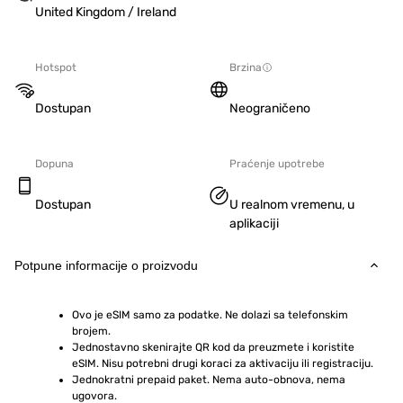
United Kingdom / Ireland
Hotspot
Brzina
Dostupan
Neograničeno
Dopuna
Praćenje upotrebe
Dostupan
U realnom vremenu, u
aplikaciji
Potpune informacije o proizvodu
Ovo je eSIM samo za podatke. Ne dolazi sa telefonskim 
brojem.
Jednostavno skenirajte QR kod da preuzmete i koristite 
eSIM. Nisu potrebni drugi koraci za aktivaciju ili registraciju.
Jednokratni prepaid paket. Nema auto-obnova, nema 
ugovora.