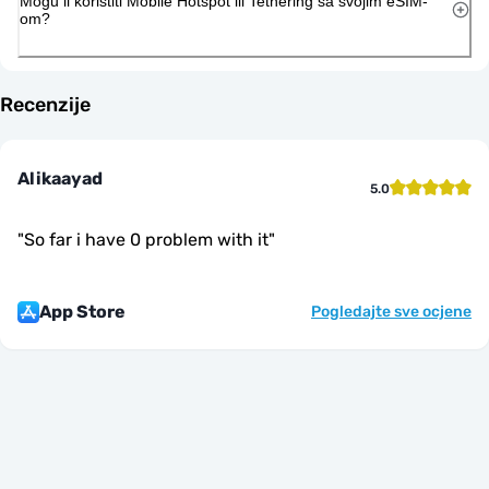
Mogu li koristiti Mobile Hotspot ili Tethering sa svojim eSIM-
om?
Recenzije
Alikaayad
5.0
"
So far i have 0 problem with it
"
App Store
Pogledajte sve ocjene