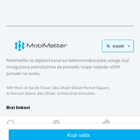
srpski
Mobimatter je digitalni kanal za telekomunikacijske usluge, koji
omogućava potrošačima da pronađu i kupe najbolje eSIM
ponude na svetu.
14th floor, Al Sarab Tower, Abu Dhabi Global Market Square,
Al Maryah Island, Abu Dhabi, United Arab Emirates
Brzi linkovi
Blog
Vodiči
O tome
Kupi sada
Kuća
Moji eSIM-ovi
Nagrade