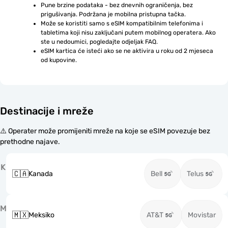
Pune brzine podataka - bez dnevnih ograničenja, bez 
prigušivanja. Podržana je mobilna pristupna tačka.
Može se koristiti samo s eSIM kompatibilnim telefonima i 
tabletima koji nisu zaključani putem mobilnog operatera. Ako 
ste u nedoumici, pogledajte odjeljak FAQ.
eSIM kartica će isteći ako se ne aktivira u roku od 2 mjeseca 
od kupovine.
Destinacije i mreže
⚠️ Operater može promijeniti mreže na koje se eSIM povezuje bez
prethodne najave.
K
🇨🇦
Kanada
Bell
Telus
M
🇲🇽
Meksiko
AT&T
Movistar