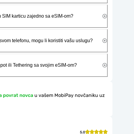
ičku SIM karticu zajedno sa eSIM-om?
vom telefonu, mogu li koristiti vašu uslugu?
tspot ili Tethering sa svojim eSIM-om?
a povrat novca
u vašem MobiPay novčaniku uz
5.0