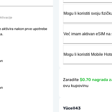
Mogu li koristiti svoju fiz
aktivacije
e aktivira nakon prve upotrebe
Već imam aktivan eSIM na s
a.
Mogu li koristiti Mobile Ho
an
Zaradite
$0.70 nagrada z
ovu kupovinu
an
Yücell43