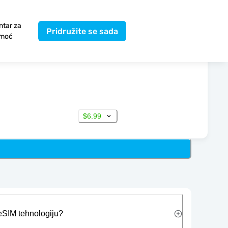
ntar za
Pridružite se sada
moć
$6.99
 eSIM tehnologiju?