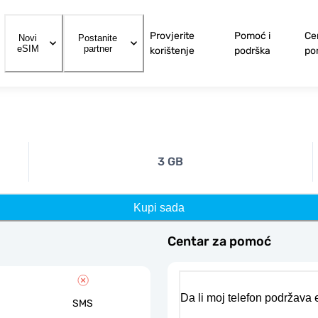
Provjerite
Pomoć i
Ce
Novi
Postanite
eSIM
partner
korištenje
podrška
po
3 GB
Kupi sada
Centar za pomoć
Da li moj telefon podržava
SMS