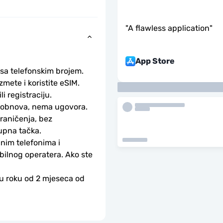
"
A flawless application
"
App Store
 sa telefonskim brojem.
ete i koristite eSIM. 
li registraciju.
-obnova, nema ugovora.
aničenja, bez 
upna tačka.
nim telefonima i 
bilnog operatera. Ako ste 
 u roku od 2 mjeseca od 