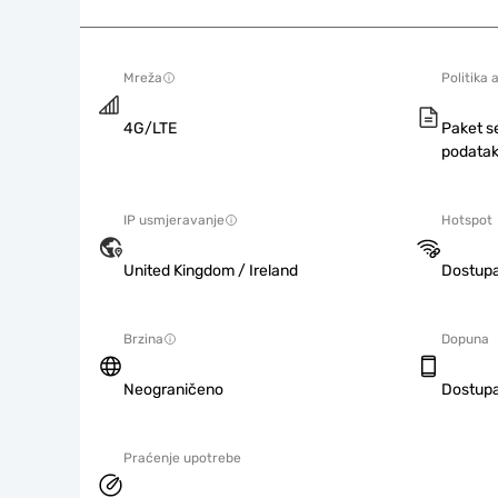
Mreža
Politika 
4G/LTE
Paket s
podatak
IP usmjeravanje
Hotspot
United Kingdom / Ireland
Dostup
Brzina
Dopuna
Neograničeno
Dostup
Praćenje upotrebe