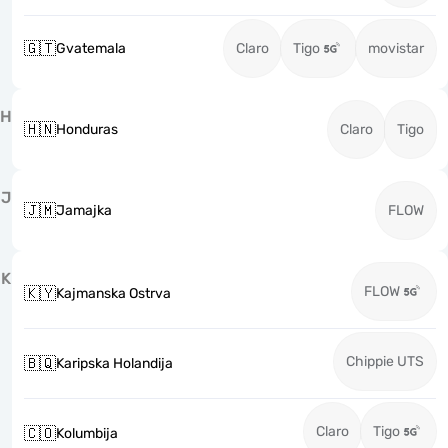
🇬🇹
Gvatemala
Claro
Tigo
movistar
H
🇭🇳
Honduras
Claro
Tigo
J
🇯🇲
Jamajka
FLOW
K
FLOW
🇰🇾
Kajmanska Ostrva
Chippie UTS
🇧🇶
Karipska Holandija
Claro
Tigo
🇨🇴
Kolumbija