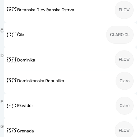
🇻🇬
Britanska Djevičanska Ostrva
FLOW
Č
🇨🇱
Čile
CLARO CL
D
FLOW
🇩🇲
Dominika
🇩🇴
Dominikanska Republika
Claro
E
🇪🇨
Ekvador
Claro
G
FLOW
🇬🇩
Grenada