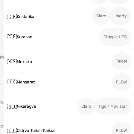
Claro
Liberty
🇨🇷
Kostarika
🇨🇼
Kurasao
Chippie UTS
M
Telcel
🇲🇽
Meksiko
🇲🇸
Monserat
FLOW
N
🇳🇮
Nikaragva
Claro
Tigo / Movistar
O
🇹🇨
Ostrva Turks i Kaikos
FLOW