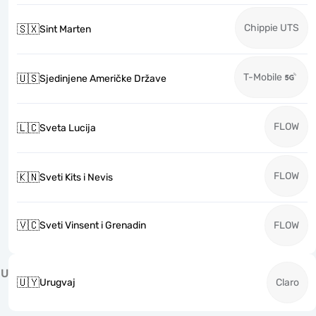
Chippie UTS
🇸🇽
Sint Marten
T-Mobile
🇺🇸
Sjedinjene Američke Države
FLOW
🇱🇨
Sveta Lucija
FLOW
🇰🇳
Sveti Kits i Nevis
🇻🇨
Sveti Vinsent i Grenadin
FLOW
U
🇺🇾
Urugvaj
Claro