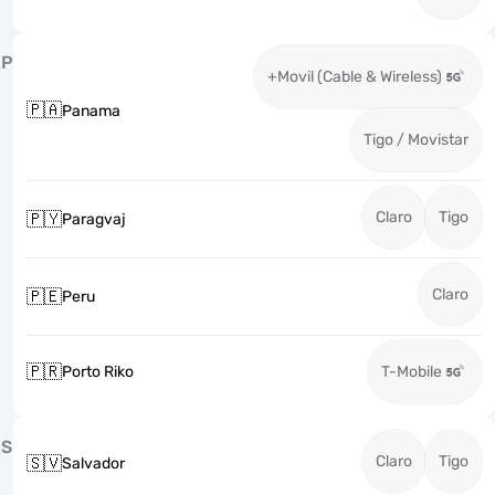
P
+Movil (Cable & Wireless)
🇵🇦
Panama
Tigo / Movistar
Claro
Tigo
🇵🇾
Paragvaj
Claro
🇵🇪
Peru
🇵🇷
Porto Riko
T-Mobile
S
Claro
Tigo
🇸🇻
Salvador