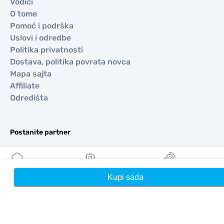
Vodiči
O tome
Pomoć i podrška
Uslovi i odredbe
Politika privatnosti
Dostava, politika povrata novca
Mapa sajta
Affiliate
Odredišta
Postanite partner
MobiMatter za preprodavače
MobiMatter za preduzeća
MobiMatter za Affliates
Kupi sada
Kuća
Moji eSIM-ovi
Nagrade
Regioni