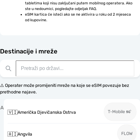
tabletima koji nisu zaključani putem mobilnog operatera. Ako 
ste u nedoumici, pogledajte odjeljak FAQ.
eSIM kartica će isteći ako se ne aktivira u roku od 2 mjeseca 
od kupovine.
Destinacije i mreže
⚠️ Operater može promijeniti mreže na koje se eSIM povezuje bez
prethodne najave.
A
T-Mobile
🇻🇮
Američka Djevičanska Ostrva
FLOW
🇦🇮
Angvila