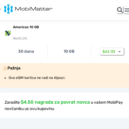
Americas 10 GB
NextLink
30 dana
10 GB
$44.99
Pažnja
Ova eSIM kartica ne radi na Aljasci.
$4.50 nagrada za povrat novca
Zaradite
u vašem MobiPay
novčaniku uz ovu kupovinu