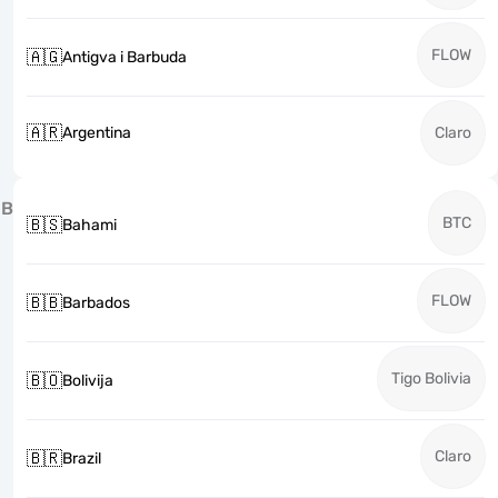
FLOW
🇦🇬
Antigva i Barbuda
🇦🇷
Argentina
Claro
B
BTC
🇧🇸
Bahami
FLOW
🇧🇧
Barbados
Tigo Bolivia
🇧🇴
Bolivija
Claro
🇧🇷
Brazil